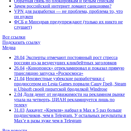
Обратная связь по блокировкам и белым спискам
Зачем российский интернет ломают санкциями?
VPN для разработки — не проблема, проблема то, что
он нужен
ФСБ и Минздрав предупреждают (только их никто не
слушает)
Все ссылки
Подсказать ссылку
Медиа
28.04
Эксперты отмечают постоянный рост стресса
россиян из-за вездесущих кликбейтных заголовков
26.04
«Кинопоиск» отрекламировал и показал прямую
трансляцию запуска «Роскосмоса»
21.04
Неизвестные узбекские разработчики с
продюссером из Lesta Games порвали Сашу Грей, Steam
и Ubisoft своей пиратской бродилкой Windrose
2.04
Доля денег от недвижимости на рекламном рынке
упала на четверть, ЦИАН рекламируется лишь по
телеку
31.03
Аккаунт «Кремля» набрал в Max в 5 раз больше
подписчиков, чем в Telegram. У остальных результаты в
Max’е в разы хуже чем в Telegram
Все новости