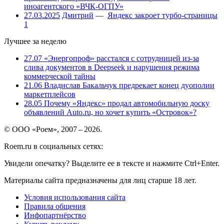
иноагентского «ВЧК-ОГПУ»
27.03.2025
Дмитрий
—
Яндекс закроет турбо-страницы
1
Лучшее за неделю
27.07
«Энергопроф» расстался с сотрудницей из-за
слива документов в Deepseek и нарушения режима
коммерческой тайны
21.06
Владислав Бакальчук предрекает конец дуополии
маркетплейсов
28.05
Почему «Яндекс» продал автомобильную доску
объявлений Auto.ru, но хочет купить «Островок»?
© ООО «Роем», 2007 – 2026.
Roem.ru в социальных сетях:
Увидели опечатку? Выделите ее в тексте и нажмите Ctrl+Enter.
Материалы сайта предназначены для лиц старше 18 лет.
Условия использования сайта
Правила общения
Инфопартнёрство