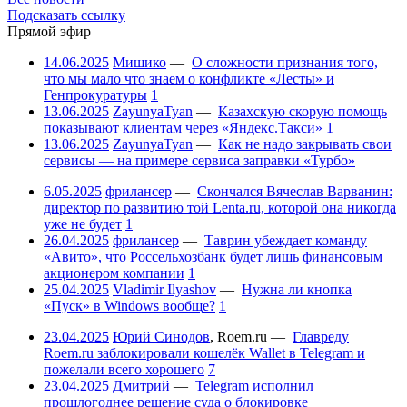
Подсказать ссылку
Прямой эфир
14.06.2025
Мишико
—
О сложности признания того,
что мы мало что знаем о конфликте «Лесты» и
Генпрокуратуры
1
13.06.2025
ZayunyaTyan
—
Казахскую скорую помощь
показывают клиентам через «Яндекс.Такси»
1
13.06.2025
ZayunyaTyan
—
Как не надо закрывать свои
сервисы — на примере сервиса заправки «Турбо»
6.05.2025
фрилансер
—
Скончался Вячеслав Варванин:
директор по развитию той Lenta.ru, которой она никогда
уже не будет
1
26.04.2025
фрилансер
—
Таврин убеждает команду
«Авито», что Россельхозбанк будет лишь финансовым
акционером компании
1
25.04.2025
Vladimir Ilyashov
—
Нужна ли кнопка
«Пуск» в Windows вообще?
1
23.04.2025
Юрий Синодов
,
Roem.ru
—
Главреду
Roem.ru заблокировали кошелёк Wallet в Telegram и
пожелали всего хорошего
7
23.04.2025
Дмитрий
—
Telegram исполнил
прошлогоднее решение суда о блокировке