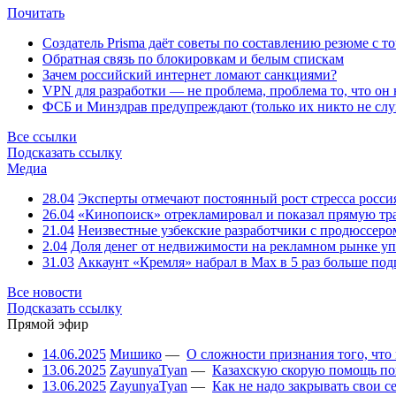
Почитать
Создатель Prisma даёт советы по составлению резюме с т
Обратная связь по блокировкам и белым спискам
Зачем российский интернет ломают санкциями?
VPN для разработки — не проблема, проблема то, что он
ФСБ и Минздрав предупреждают (только их никто не слу
Все ссылки
Подсказать ссылку
Медиа
28.04
Эксперты отмечают постоянный рост стресса росси
26.04
«Кинопоиск» отрекламировал и показал прямую тр
21.04
Неизвестные узбекские разработчики с продюссером
2.04
Доля денег от недвижимости на рекламном рынке уп
31.03
Аккаунт «Кремля» набрал в Max в 5 раз больше подп
Все новости
Подсказать ссылку
Прямой эфир
14.06.2025
Мишико
—
О сложности признания того, что
13.06.2025
ZayunyaTyan
—
Казахскую скорую помощь по
13.06.2025
ZayunyaTyan
—
Как не надо закрывать свои 