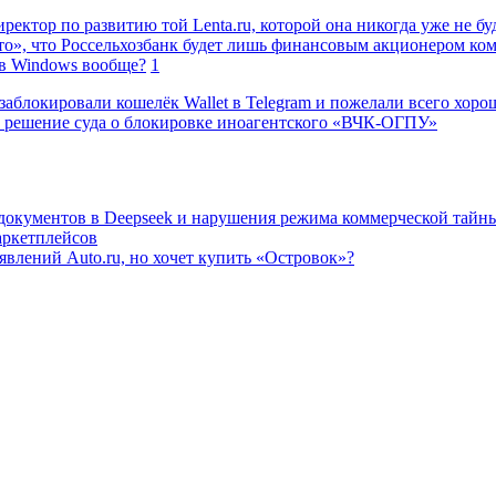
ректор по развитию той Lenta.ru, которой она никогда уже не бу
о», что Россельхозбанк будет лишь финансовым акционером ко
в Windows вообще?
1
заблокировали кошелёк Wallet в Telegram и пожелали всего хоро
 решение суда о блокировке иноагентского «ВЧК-ОГПУ»
 документов в Deepseek и нарушения режима коммерческой тайн
аркетплейсов
влений Auto.ru, но хочет купить «Островок»?