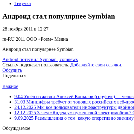
Текучка
Андроид стал популярнее Symbian
28 ноября 2011 в 12:27
ru-RU
2011
ООО «Роем»
Медиа
Андроид стал популярнее Symbian
Android потеснил Symbian | comnews
Ссылку подсказал пользователь.
Добавляйте свои ссылки
.
Обсудить
Поделиться
Важное
9.04
Ушёл из жизни Алексей Копылов (copylove) — челов
31.03
Минцифры требует от топовых российских веб-прое
24.12.2025
Мы все пользователи инфраструктуры двойног
12.12.2025
Зачем «Яндексу» нужен свой электромобиль?
9.09.2025
Размышления о том, какую оперативно значим
Обсуждаемое