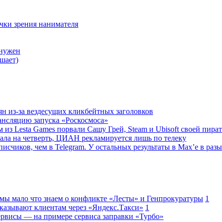
очки зрения нанимателя
 нужен
шает)
ян из-за вездесущих кликбейтных заголовков
ансляцию запуска «Роскосмоса»
 из Lesta Games порвали Сашу Грей, Steam и Ubisoft своей пира
ала на четверть, ЦИАН рекламируется лишь по телеку
исчиков, чем в Telegram. У остальных результаты в Max’е в разы
 мы мало что знаем о конфликте «Лесты» и Генпрокуратуры
1
казывают клиентам через «Яндекс.Такси»
1
сервисы — на примере сервиса заправки «Турбо»