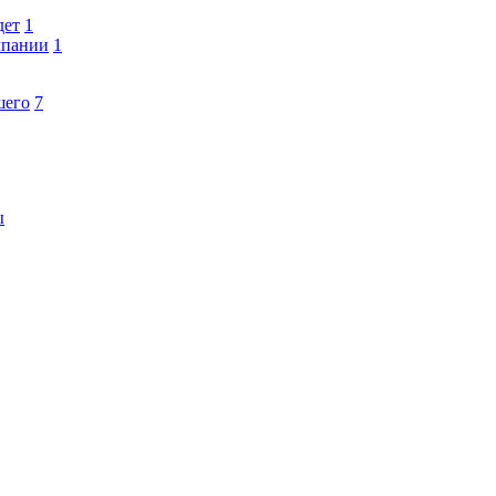
дет
1
мпании
1
шего
7
ы