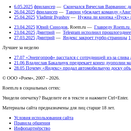
6.05.2025
фрилансер
—
Скончался Вячеслав Варванин: ди
26.04.2025
фрилансер
—
Таврин убеждает команду «Авит
25.04.2025
Vladimir Ilyashov
—
Нужна ли кнопка «Пуск» 
23.04.2025
Юрий Синодов
,
Roem.ru
—
Главреду Roem.ru 
23.04.2025
Дмитрий
—
Telegram исполнил прошлогоднее
27.03.2025
Дмитрий
—
Яндекс закроет турбо-страницы
1
Лучшее за неделю
27.07
«Энергопроф» расстался с сотрудницей из-за слива
21.06
Владислав Бакальчук предрекает конец дуополии м
28.05
Почему «Яндекс» продал автомобильную доску объя
© ООО «Роем», 2007 – 2026.
Roem.ru в социальных сетях:
Увидели опечатку? Выделите ее в тексте и нажмите Ctrl+Enter.
Материалы сайта предназначены для лиц старше 18 лет.
Условия использования сайта
Правила общения
Инфопартнёрство