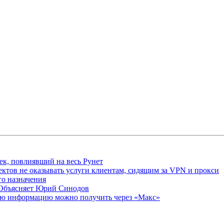
ек, повлиявший на весь Рунет
ктов не оказывать услуги клиентам, сидящим за VPN и прокси
о назначения
 Объясняет Юрий Синодов
ую информацию можно получить через «Макс»