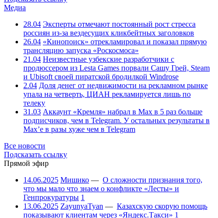
Медиа
28.04
Эксперты отмечают постоянный рост стресса
россиян из-за вездесущих кликбейтных заголовков
26.04
«Кинопоиск» отрекламировал и показал прямую
трансляцию запуска «Роскосмоса»
21.04
Неизвестные узбекские разработчики с
продюссером из Lesta Games порвали Сашу Грей, Steam
и Ubisoft своей пиратской бродилкой Windrose
2.04
Доля денег от недвижимости на рекламном рынке
упала на четверть, ЦИАН рекламируется лишь по
телеку
31.03
Аккаунт «Кремля» набрал в Max в 5 раз больше
подписчиков, чем в Telegram. У остальных результаты в
Max’е в разы хуже чем в Telegram
Все новости
Подсказать ссылку
Прямой эфир
14.06.2025
Мишико
—
О сложности признания того,
что мы мало что знаем о конфликте «Лесты» и
Генпрокуратуры
1
13.06.2025
ZayunyaTyan
—
Казахскую скорую помощь
показывают клиентам через «Яндекс.Такси»
1