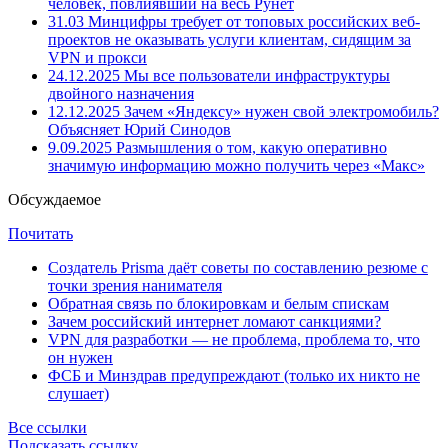
человек, повлиявший на весь Рунет
31.03
Минцифры требует от топовых российских веб-
проектов не оказывать услуги клиентам, сидящим за
VPN и прокси
24.12.2025
Мы все пользователи инфраструктуры
двойного назначения
12.12.2025
Зачем «Яндексу» нужен свой электромобиль?
Объясняет Юрий Синодов
9.09.2025
Размышления о том, какую оперативно
значимую информацию можно получить через «Макс»
Обсуждаемое
Почитать
Создатель Prisma даёт советы по составлению резюме с
точки зрения нанимателя
Обратная связь по блокировкам и белым спискам
Зачем российский интернет ломают санкциями?
VPN для разработки — не проблема, проблема то, что
он нужен
ФСБ и Минздрав предупреждают (только их никто не
слушает)
Все ссылки
Подсказать ссылку