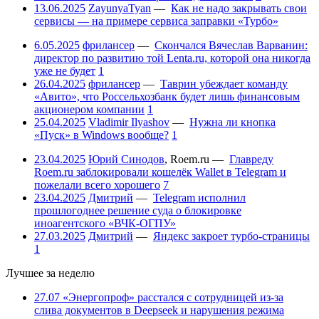
13.06.2025
ZayunyaTyan
—
Как не надо закрывать свои
сервисы — на примере сервиса заправки «Турбо»
6.05.2025
фрилансер
—
Скончался Вячеслав Варванин:
директор по развитию той Lenta.ru, которой она никогда
уже не будет
1
26.04.2025
фрилансер
—
Таврин убеждает команду
«Авито», что Россельхозбанк будет лишь финансовым
акционером компании
1
25.04.2025
Vladimir Ilyashov
—
Нужна ли кнопка
«Пуск» в Windows вообще?
1
23.04.2025
Юрий Синодов
,
Roem.ru
—
Главреду
Roem.ru заблокировали кошелёк Wallet в Telegram и
пожелали всего хорошего
7
23.04.2025
Дмитрий
—
Telegram исполнил
прошлогоднее решение суда о блокировке
иноагентского «ВЧК-ОГПУ»
27.03.2025
Дмитрий
—
Яндекс закроет турбо-страницы
1
Лучшее за неделю
27.07
«Энергопроф» расстался с сотрудницей из-за
слива документов в Deepseek и нарушения режима