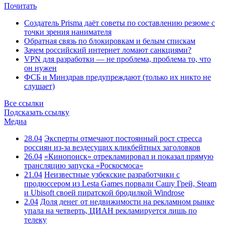
Почитать
Создатель Prisma даёт советы по составлению резюме с
точки зрения нанимателя
Обратная связь по блокировкам и белым спискам
Зачем российский интернет ломают санкциями?
VPN для разработки — не проблема, проблема то, что
он нужен
ФСБ и Минздрав предупреждают (только их никто не
слушает)
Все ссылки
Подсказать ссылку
Медиа
28.04
Эксперты отмечают постоянный рост стресса
россиян из-за вездесущих кликбейтных заголовков
26.04
«Кинопоиск» отрекламировал и показал прямую
трансляцию запуска «Роскосмоса»
21.04
Неизвестные узбекские разработчики с
продюссером из Lesta Games порвали Сашу Грей, Steam
и Ubisoft своей пиратской бродилкой Windrose
2.04
Доля денег от недвижимости на рекламном рынке
упала на четверть, ЦИАН рекламируется лишь по
телеку