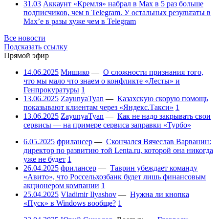
31.03
Аккаунт «Кремля» набрал в Max в 5 раз больше
подписчиков, чем в Telegram. У остальных результаты в
Max’е в разы хуже чем в Telegram
Все новости
Подсказать ссылку
Прямой эфир
14.06.2025
Мишико
—
О сложности признания того,
что мы мало что знаем о конфликте «Лесты» и
Генпрокуратуры
1
13.06.2025
ZayunyaTyan
—
Казахскую скорую помощь
показывают клиентам через «Яндекс.Такси»
1
13.06.2025
ZayunyaTyan
—
Как не надо закрывать свои
сервисы — на примере сервиса заправки «Турбо»
6.05.2025
фрилансер
—
Скончался Вячеслав Варванин:
директор по развитию той Lenta.ru, которой она никогда
уже не будет
1
26.04.2025
фрилансер
—
Таврин убеждает команду
«Авито», что Россельхозбанк будет лишь финансовым
акционером компании
1
25.04.2025
Vladimir Ilyashov
—
Нужна ли кнопка
«Пуск» в Windows вообще?
1