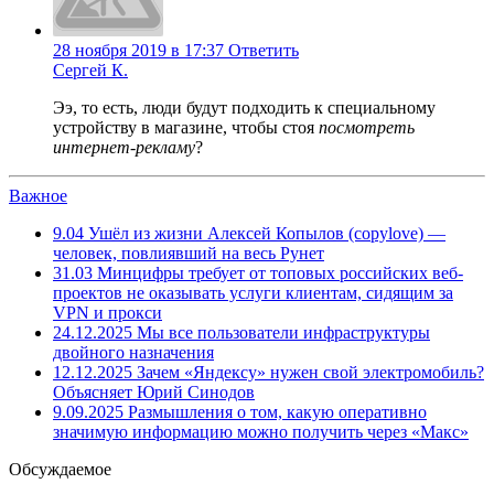
28 ноября 2019 в 17:37
Ответить
Сергей К.
Ээ, то есть, люди будут подходить к специальному
устройству в магазине, чтобы стоя
посмотреть
интернет-рекламу
?
Важное
9.04
Ушёл из жизни Алексей Копылов (copylove) —
человек, повлиявший на весь Рунет
31.03
Минцифры требует от топовых российских веб-
проектов не оказывать услуги клиентам, сидящим за
VPN и прокси
24.12.2025
Мы все пользователи инфраструктуры
двойного назначения
12.12.2025
Зачем «Яндексу» нужен свой электромобиль?
Объясняет Юрий Синодов
9.09.2025
Размышления о том, какую оперативно
значимую информацию можно получить через «Макс»
Обсуждаемое