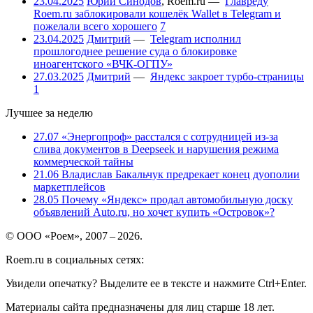
23.04.2025
Юрий Синодов
,
Roem.ru
—
Главреду
Roem.ru заблокировали кошелёк Wallet в Telegram и
пожелали всего хорошего
7
23.04.2025
Дмитрий
—
Telegram исполнил
прошлогоднее решение суда о блокировке
иноагентского «ВЧК-ОГПУ»
27.03.2025
Дмитрий
—
Яндекс закроет турбо-страницы
1
Лучшее за неделю
27.07
«Энергопроф» расстался с сотрудницей из-за
слива документов в Deepseek и нарушения режима
коммерческой тайны
21.06
Владислав Бакальчук предрекает конец дуополии
маркетплейсов
28.05
Почему «Яндекс» продал автомобильную доску
объявлений Auto.ru, но хочет купить «Островок»?
© ООО «Роем», 2007 – 2026.
Roem.ru в социальных сетях:
Увидели опечатку? Выделите ее в тексте и нажмите Ctrl+Enter.
Материалы сайта предназначены для лиц старше 18 лет.