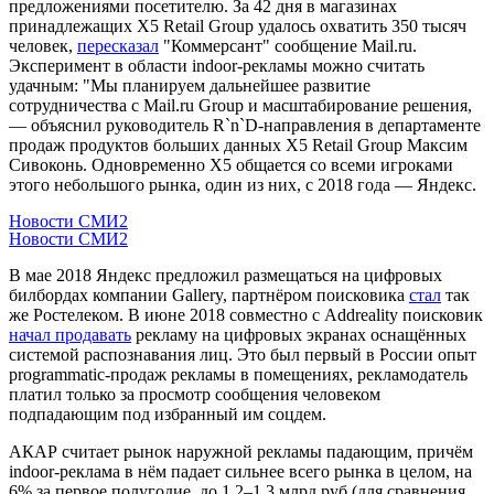
предложениями посетителю. За 42 дня в магазинах
принадлежащих X5 Retail Group удалось охватить 350 тысяч
человек,
пересказал
"Коммерсант" сообщение Mail.ru.
Эксперимент в области indoor-рекламы можно считать
удачным: "Мы планируем дальнейшее развитие
сотрудничества с Mail.ru Group и масштабирование решения,
— объяснил руководитель R`n`D-направления в департаменте
продаж продуктов больших данных X5 Retail Group Максим
Сивоконь. Одновременно X5 общается со всеми игроками
этого небольшого рынка, один из них, с 2018 года — Яндекс.
Новости СМИ2
Новости СМИ2
В мае 2018 Яндекс предложил размещаться на цифровых
билбордах компании Gallery, партнёром поисковика
стал
так
же Ростелеком. В июне 2018 совместно с Addreality поисковик
начал продавать
рекламу на цифровых экранах оснащённых
системой распознавания лиц. Это был первый в России опыт
programmatic-продаж рекламы в помещениях, рекламодатель
платил только за просмотр сообщения человеком
подпадающим под избранный им соцдем.
АКАР считает рынок наружной рекламы падающим, причём
indoor-реклама в нём падает сильнее всего рынка в целом, на
6% за первое полугодие, до 1,2–1,3 млрд руб (для сравнения,