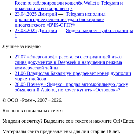
Roem.ru заблокировали кошелёк Wallet в Telegram и
пожелали всего хорошего
7
23.04.2025
Дмитрий
—
Telegram исполнил
прошлогоднее решение суда о блокировке
иноагентского «ВЧК-ОГПУ»
27.03.2025
Дмитрий
—
Яндекс закроет турбо-страницы
1
Лучшее за неделю
27.07
«Энергопроф» расстался с сотрудницей из-за
слива документов в Deepseek и нарушения режима
коммерческой тайны
21.06
Владислав Бакальчук предрекает конец дуополии
маркетплейсов
28.05
Почему «Яндекс» продал автомобильную доску
объявлений Auto.ru, но хочет купить «Островок»?
© ООО «Роем», 2007 – 2026.
Roem.ru в социальных сетях:
Увидели опечатку? Выделите ее в тексте и нажмите Ctrl+Enter.
Материалы сайта предназначены для лиц старше 18 лет.