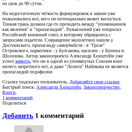
на срок до 90 суток.
На недостаточную чёткость формулировок в законе уже
пожаловались все, кого он потенциально может коснуться.
Тонкая грань должна где-то проходить между "упоминанием
как явления" и "пропагандой". Разъяснений уже попросил
Российский книжный союз, к которому обращались с
запросами издатели. Совращение малолетних нашли у
Достоевского, пропаганду самоубийств - в "Грозе"
Островского, наркотики - у Булгакова, насилие - у Бунина и
Шолохова. Автор законопроекта Александр Хинштейн уже
успел
заявить
, что ни в одной из упомянутых Союзом книг
ничего запретного нет, и даже "Лолита" Набокова не является
пропагандой педофилии
Ссылку подсказал пользователь.
Добавляйте свои ссылки
.
Быстрый поиск:
Александр Хинштейн
,
Законотворчество
,
Книги
.
1
комментарий
Поделиться
Добавить
1
комментарий