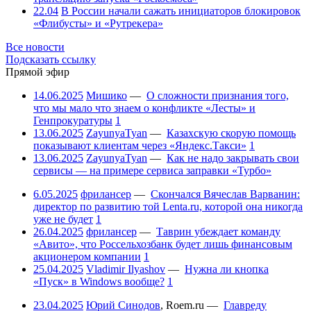
22.04
В России начали сажать инициаторов блокировок
«Флибусты» и «Рутрекера»
Все новости
Подсказать ссылку
Прямой эфир
14.06.2025
Мишико
—
О сложности признания того,
что мы мало что знаем о конфликте «Лесты» и
Генпрокуратуры
1
13.06.2025
ZayunyaTyan
—
Казахскую скорую помощь
показывают клиентам через «Яндекс.Такси»
1
13.06.2025
ZayunyaTyan
—
Как не надо закрывать свои
сервисы — на примере сервиса заправки «Турбо»
6.05.2025
фрилансер
—
Скончался Вячеслав Варванин:
директор по развитию той Lenta.ru, которой она никогда
уже не будет
1
26.04.2025
фрилансер
—
Таврин убеждает команду
«Авито», что Россельхозбанк будет лишь финансовым
акционером компании
1
25.04.2025
Vladimir Ilyashov
—
Нужна ли кнопка
«Пуск» в Windows вообще?
1
23.04.2025
Юрий Синодов
,
Roem.ru
—
Главреду