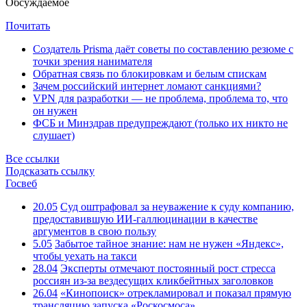
Обсуждаемое
Почитать
Создатель Prisma даёт советы по составлению резюме с
точки зрения нанимателя
Обратная связь по блокировкам и белым спискам
Зачем российский интернет ломают санкциями?
VPN для разработки — не проблема, проблема то, что
он нужен
ФСБ и Минздрав предупреждают (только их никто не
слушает)
Все ссылки
Подсказать ссылку
Госвеб
20.05
Суд оштрафовал за неуважение к суду компанию,
предоставившую ИИ-галлюцинации в качестве
аргументов в свою пользу
5.05
Забытое тайное знание: нам не нужен «Яндекс»,
чтобы уехать на такси
28.04
Эксперты отмечают постоянный рост стресса
россиян из-за вездесущих кликбейтных заголовков
26.04
«Кинопоиск» отрекламировал и показал прямую
трансляцию запуска «Роскосмоса»