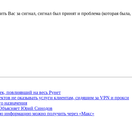
рить Вас за сигнал, сигнал был принят и проблема (которая был
ек, повлиявший на весь Рунет
ктов не оказывать услуги клиентам, сидящим за VPN и прокси
о назначения
 Объясняет Юрий Синодов
ую информацию можно получить через «Макс»