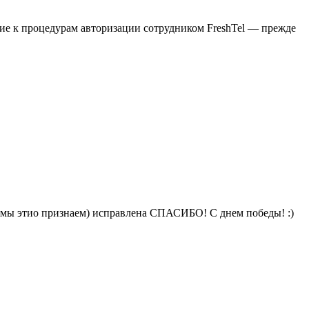
шение к процедурам авторизации сотрудником FreshTel — прежде
а, мы этио признаем) исправлена СПАСИБО! C днем победы! :)