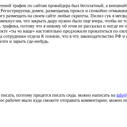
енний трафик по сайтам провайдера был бесплатный, а внешний с
р. Регистрируешь домен, размещаешь прокси и спокойно отмывае
могу размещать на своем сайте любые скрипты. Пилил сук я месяц
мекнул им, что закрыть дыру нужно было еще вчера, чтобы не тол
. трафика, потому что я никому об этом не рассказал и нигде не
кте «ты чо ваще» настоятельно предложили прокатиться по охотн
да сотрудники отдела К поняли, что я чту законодательство РФ и
езти и зарыть где-нибудь.
у писать, поэтому придется писать сюда. можно написать на
info@
свое рабочее мыло куда сможете отправить комментарии. можно 