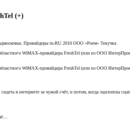
Tel (+)
Подмосковье, Провайдеры
ru-RU
2010
ООО «Роем»
Текучка
кообластного WiMAX-провайдера FreshTel (или из ООО ИнтерПрое
ообластного WiMAX-провайдера FreshTel (или из ООО ИнтерПроек
идеть в интернете за чужой счёт, и потом, когда эцилоппы сцап
ллё…