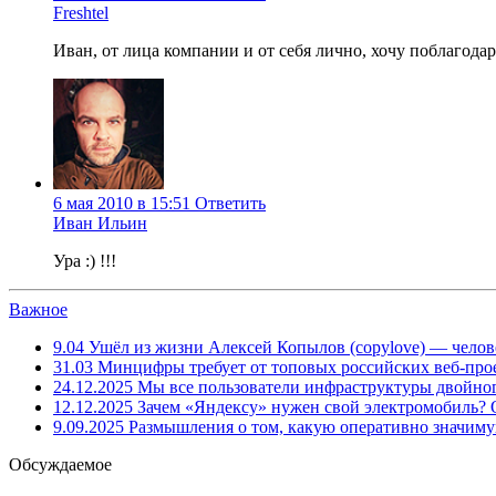
Freshtel
Иван, от лица компании и от себя лично, хочу поблагода
6 мая 2010 в 15:51
Ответить
Иван Ильин
Ура :) !!!
Важное
9.04
Ушёл из жизни Алексей Копылов (copylove) — челов
31.03
Минцифры требует от топовых российских веб-прое
24.12.2025
Мы все пользователи инфраструктуры двойног
12.12.2025
Зачем «Яндексу» нужен свой электромобиль?
9.09.2025
Размышления о том, какую оперативно значим
Обсуждаемое