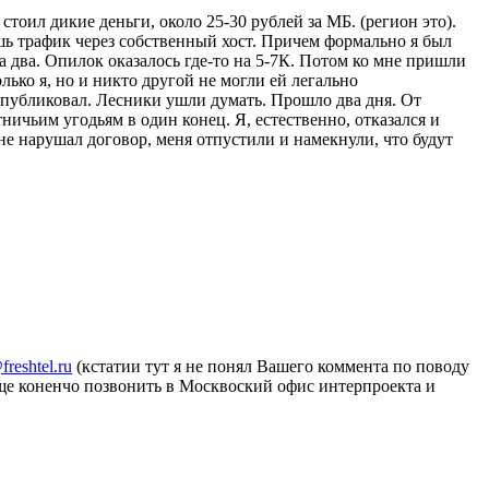
тоил дикие деньги, около 25-30 рублей за МБ. (регион это).
шь трафик через собственный хост. Причем формально я был
а два. Опилок оказалось где-то на 5-7К. Потом ко мне пришли
ько я, но и никто другой не могли ей легально
 опубликовал. Лесники ушли думать. Прошло два дня. От
ичьим угодьям в один конец. Я, естественно, отказался и
 не нарушал договор, меня отпустили и намекнули, что будут
freshtel.ru
(кстатии тут я не понял Вашего коммента по поводу
еще коненчо позвонить в Москвоский офис интерпроекта и