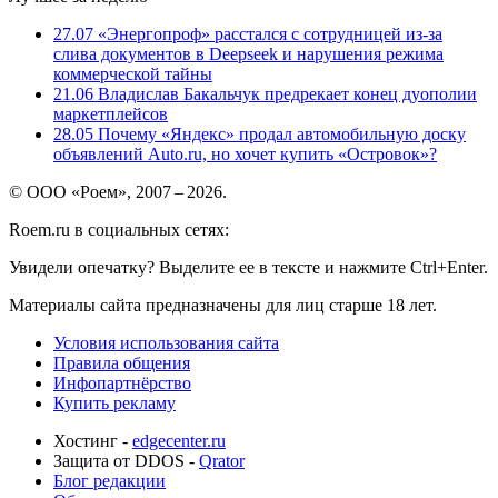
27.07
«Энергопроф» расстался с сотрудницей из-за
слива документов в Deepseek и нарушения режима
коммерческой тайны
21.06
Владислав Бакальчук предрекает конец дуополии
маркетплейсов
28.05
Почему «Яндекс» продал автомобильную доску
объявлений Auto.ru, но хочет купить «Островок»?
© ООО «Роем», 2007 – 2026.
Roem.ru в социальных сетях:
Увидели опечатку? Выделите ее в тексте и нажмите Ctrl+Enter.
Материалы сайта предназначены для лиц старше 18 лет.
Условия использования сайта
Правила общения
Инфопартнёрство
Купить рекламу
Хостинг -
edgecenter.ru
Защита от DDOS -
Qrator
Блог редакции