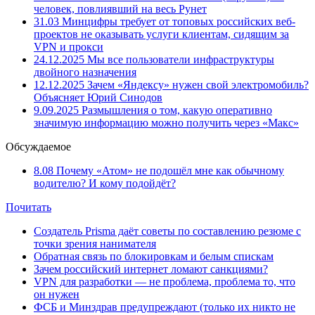
человек, повлиявший на весь Рунет
31.03
Минцифры требует от топовых российских веб-
проектов не оказывать услуги клиентам, сидящим за
VPN и прокси
24.12.2025
Мы все пользователи инфраструктуры
двойного назначения
12.12.2025
Зачем «Яндексу» нужен свой электромобиль?
Объясняет Юрий Синодов
9.09.2025
Размышления о том, какую оперативно
значимую информацию можно получить через «Макс»
Обсуждаемое
8.08
Почему «Атом» не подошёл мне как обычному
водителю? И кому подойдёт?
Почитать
Создатель Prisma даёт советы по составлению резюме с
точки зрения нанимателя
Обратная связь по блокировкам и белым спискам
Зачем российский интернет ломают санкциями?
VPN для разработки — не проблема, проблема то, что
он нужен
ФСБ и Минздрав предупреждают (только их никто не