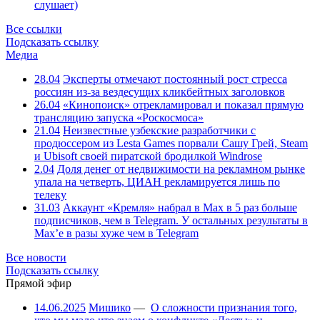
слушает)
Все ссылки
Подсказать ссылку
Медиа
28.04
Эксперты отмечают постоянный рост стресса
россиян из-за вездесущих кликбейтных заголовков
26.04
«Кинопоиск» отрекламировал и показал прямую
трансляцию запуска «Роскосмоса»
21.04
Неизвестные узбекские разработчики с
продюссером из Lesta Games порвали Сашу Грей, Steam
и Ubisoft своей пиратской бродилкой Windrose
2.04
Доля денег от недвижимости на рекламном рынке
упала на четверть, ЦИАН рекламируется лишь по
телеку
31.03
Аккаунт «Кремля» набрал в Max в 5 раз больше
подписчиков, чем в Telegram. У остальных результаты в
Max’е в разы хуже чем в Telegram
Все новости
Подсказать ссылку
Прямой эфир
14.06.2025
Мишико
—
О сложности признания того,