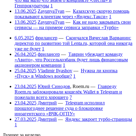
что мы мало что знаем о конфликте «Лесты» и
Генпрокуратуры
1
13.06.2025
ZayunyaTyan
—
Казахскую скорую помощь
показывают клиентам через «Яндекс.Такси»
1
13.06.2025
ZayunyaTyan
—
Как не надо закрывать свои
сервисы — на примере сервиса заправки «Турбо»
6.05.2025
фрилансер
—
Скончался Вячеслав Варванин:
директор по развитию той Lenta.ru, которой она никогда
уже не будет
1
26.04.2025
фрилансер
—
Таврин убеждает команду
«Авито», что Россельхозбанк будет лишь финансовым
акционером компании
1
25.04.2025
Vladimir Ilyashov
—
Нужна ли кнопка
«Пуск» в Windows вообще?
1
23.04.2025
Юрий Синодов
,
Roem.ru
—
Главреду
Roem.ru заблокировали кошелёк Wallet в Telegram и
пожелали всего хорошего
7
23.04.2025
Дмитрий
—
Telegram исполнил
прошлогоднее решение суда о блокировке
иноагентского «ВЧК-ОГПУ»
27.03.2025
Дмитрий
—
Яндекс закроет турбо-страницы
1
Лучшее за неделю