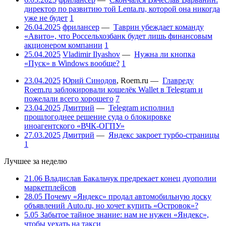
директор по развитию той Lenta.ru, которой она никогда
уже не будет
1
26.04.2025
фрилансер
—
Таврин убеждает команду
«Авито», что Россельхозбанк будет лишь финансовым
акционером компании
1
25.04.2025
Vladimir Ilyashov
—
Нужна ли кнопка
«Пуск» в Windows вообще?
1
23.04.2025
Юрий Синодов
,
Roem.ru
—
Главреду
Roem.ru заблокировали кошелёк Wallet в Telegram и
пожелали всего хорошего
7
23.04.2025
Дмитрий
—
Telegram исполнил
прошлогоднее решение суда о блокировке
иноагентского «ВЧК-ОГПУ»
27.03.2025
Дмитрий
—
Яндекс закроет турбо-страницы
1
Лучшее за неделю
21.06
Владислав Бакальчук предрекает конец дуополии
маркетплейсов
28.05
Почему «Яндекс» продал автомобильную доску
объявлений Auto.ru, но хочет купить «Островок»?
5.05
Забытое тайное знание: нам не нужен «Яндекс»,
чтобы уехать на такси