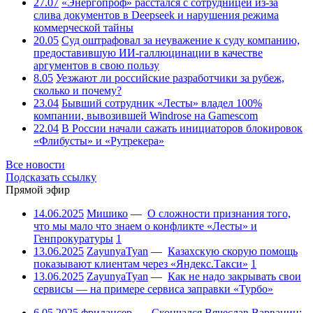
27.07
«Энергопроф» расстался с сотрудницей из-за
слива документов в Deepseek и нарушения режима
коммерческой тайны
20.05
Суд оштрафовал за неуважение к суду компанию,
предоставившую ИИ-галлюцинации в качестве
аргументов в свою пользу
8.05
Уезжают ли российские разработчики за рубеж,
сколько и почему?
23.04
Бывший сотрудник «Лесты» владел 100%
компании, вывозившей Windrose на Gamescom
22.04
В России начали сажать инициаторов блокировок
«Флибусты» и «Рутрекера»
Все новости
Подсказать ссылку
Прямой эфир
14.06.2025
Мишико
—
О сложности признания того,
что мы мало что знаем о конфликте «Лесты» и
Генпрокуратуры
1
13.06.2025
ZayunyaTyan
—
Казахскую скорую помощь
показывают клиентам через «Яндекс.Такси»
1
13.06.2025
ZayunyaTyan
—
Как не надо закрывать свои
сервисы — на примере сервиса заправки «Турбо»
6.05.2025
фрилансер
—
Скончался Вячеслав Варванин: