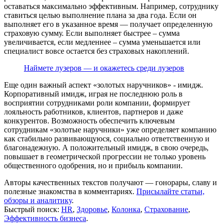
оставаться максимально эффективным. Например, сотруднику
ставиться целью выполнение плана за два года. Если он
выполняет его в указанное время — получает определенную
страховую сумму. Если выполняет быстрее – сумма
увеличивается, если медленнее – сумма уменьшается или
специалист вовсе остается без страховых накоплений.
Наймете лузеров — и окажетесь среди лузеров
Еще один важный аспект «золотых наручников» - имидж.
Корпоративный имидж, играя не последнюю роль в
восприятии сотрудниками роли компании, формирует
лояльность работников, клиентов, партнеров и даже
конкурентов. Возможность обеспечить ключевым
сотрудникам «золотые наручники» уже определяет компанию
как стабильно развивающуюся, социально ответственную и
благонадежную. А положительный имидж, в свою очередь,
повышает в геометрической прогрессии не только уровень
общественного одобрения, но и прибыль компании.
Авторы качественных текстов получают — гонорары, славу и
полезные знакомства в комментариях.
Присылайте статьи,
обзоры и аналитику
.
Быстрый поиск:
HR
,
Здоровье
,
Колонка
,
Страхование
,
Эффективность бизнеса
.