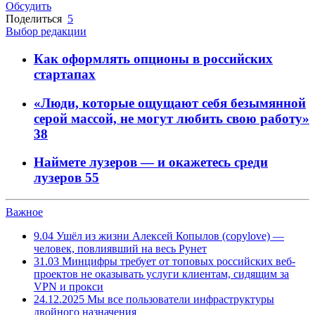
Обсудить
Поделиться
5
Выбор редакции
Как оформлять опционы в российских
стартапах
«Люди, которые ощущают себя безымянной
серой массой, не могут любить свою работу»
38
Наймете лузеров — и окажетесь среди
лузеров
55
Важное
9.04
Ушёл из жизни Алексей Копылов (copylove) —
человек, повлиявший на весь Рунет
31.03
Минцифры требует от топовых российских веб-
проектов не оказывать услуги клиентам, сидящим за
VPN и прокси
24.12.2025
Мы все пользователи инфраструктуры
двойного назначения