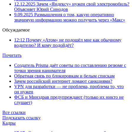
12.12.2025
Зачем «Яндексу» нужен свой электромобиль?
Объясняет Юрий Синодов
9.09.2025
Размышления о том, какую оперативно
значимую информацию можно получить через «Макс»
Обсуждаемое
12:12
Почему «Атом» не подошёл мне как обычному
водителю? И кому подойдёт?
Почитать
Создатель Prisma даёт советы по составлению резюме с
точки зрения нанимателя
Обратная связь по блокировкам и белым спискам
Зачем российский интернет ломают санкциями?
VPN для разработки — не проблема, проблема то, что
он нужен
ФСБ и Минздрав предупреждают (только их никто не
слушает)
Все ссылки
Подсказать ссылку
Кадры