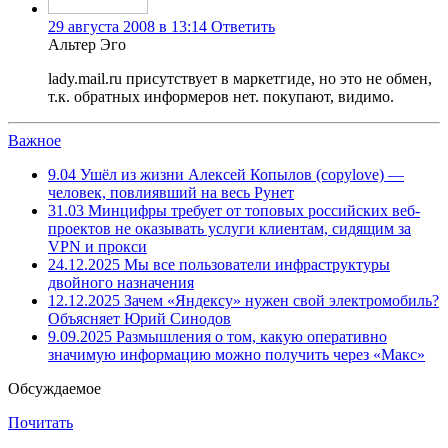
29 августа 2008 в 13:14
Ответить
Альтер Эго
lady.mail.ru присутствует в маркетгиде, но это не обмен,
т.к. обратных информеров нет. покупают, видимо.
Важное
9.04
Ушёл из жизни Алексей Копылов (copylove) —
человек, повлиявший на весь Рунет
31.03
Минцифры требует от топовых российских веб-
проектов не оказывать услуги клиентам, сидящим за
VPN и прокси
24.12.2025
Мы все пользователи инфраструктуры
двойного назначения
12.12.2025
Зачем «Яндексу» нужен свой электромобиль?
Объясняет Юрий Синодов
9.09.2025
Размышления о том, какую оперативно
значимую информацию можно получить через «Макс»
Обсуждаемое
Почитать