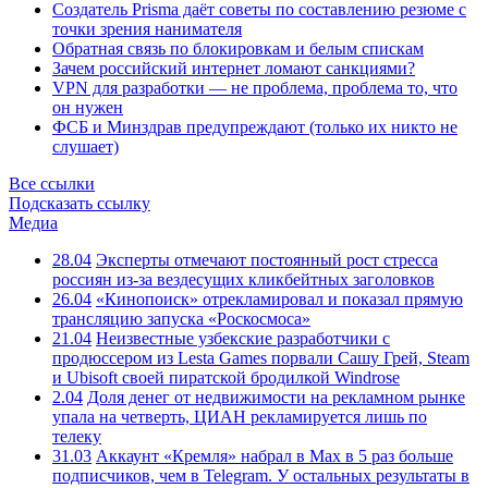
Создатель Prisma даёт советы по составлению резюме с
точки зрения нанимателя
Обратная связь по блокировкам и белым спискам
Зачем российский интернет ломают санкциями?
VPN для разработки — не проблема, проблема то, что
он нужен
ФСБ и Минздрав предупреждают (только их никто не
слушает)
Все ссылки
Подсказать ссылку
Медиа
28.04
Эксперты отмечают постоянный рост стресса
россиян из-за вездесущих кликбейтных заголовков
26.04
«Кинопоиск» отрекламировал и показал прямую
трансляцию запуска «Роскосмоса»
21.04
Неизвестные узбекские разработчики с
продюссером из Lesta Games порвали Сашу Грей, Steam
и Ubisoft своей пиратской бродилкой Windrose
2.04
Доля денег от недвижимости на рекламном рынке
упала на четверть, ЦИАН рекламируется лишь по
телеку
31.03
Аккаунт «Кремля» набрал в Max в 5 раз больше
подписчиков, чем в Telegram. У остальных результаты в