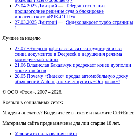
пожелали всего хорошего
7
23.04.2025
Дмитрий
—
Telegram исполнил
прошлогоднее решение суда о блокировке
иноагентского «ВЧК-ОГПУ»
27.03.2025
Дмитрий
—
Яндекс закроет турбо-страницы
1
Лучшее за неделю
27.07
«Энергопроф» расстался с сотрудницей из-за
слива документов в Deepseek и нарушения режима
коммерческой тайны
21.06
Владислав Бакальчук предрекает конец дуополии
маркетплейсов
28.05
Почему «Яндекс» продал автомобильную доску
объявлений Auto.ru, но хочет купить «Островок»?
© ООО «Роем», 2007 – 2026.
Roem.ru в социальных сетях:
Увидели опечатку? Выделите ее в тексте и нажмите Ctrl+Enter.
Материалы сайта предназначены для лиц старше 18 лет.
Условия использования сайта