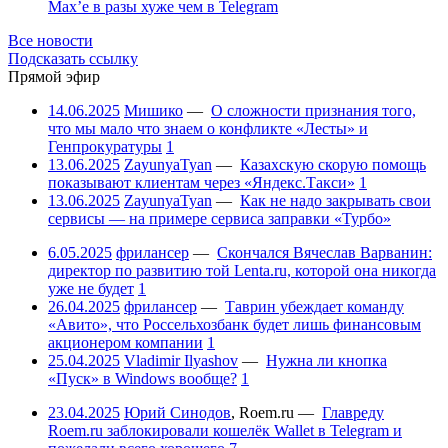
Max’е в разы хуже чем в Telegram
Все новости
Подсказать ссылку
Прямой эфир
14.06.2025
Мишико
—
О сложности признания того,
что мы мало что знаем о конфликте «Лесты» и
Генпрокуратуры
1
13.06.2025
ZayunyaTyan
—
Казахскую скорую помощь
показывают клиентам через «Яндекс.Такси»
1
13.06.2025
ZayunyaTyan
—
Как не надо закрывать свои
сервисы — на примере сервиса заправки «Турбо»
6.05.2025
фрилансер
—
Скончался Вячеслав Варванин:
директор по развитию той Lenta.ru, которой она никогда
уже не будет
1
26.04.2025
фрилансер
—
Таврин убеждает команду
«Авито», что Россельхозбанк будет лишь финансовым
акционером компании
1
25.04.2025
Vladimir Ilyashov
—
Нужна ли кнопка
«Пуск» в Windows вообще?
1
23.04.2025
Юрий Синодов
,
Roem.ru
—
Главреду
Roem.ru заблокировали кошелёк Wallet в Telegram и