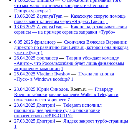
14.06.2025
Мишико
—
О сложности признания того,
что мы мало что знаем о конфликте «Лесты» и
Генпрокуратуры
1
13.06.2025
ZayunyaTyan
—
Казахскую скорую помощь
показывают клиентам через «Яндекс.Такси»
1
13.06.2025
ZayunyaTyan
—
Как не надо закрывать свои
сервисы — на примере сервиса заправки «Турбо»
6.05.2025
фрилансер
—
Скончался Вячеслав Варванин:
директор по развитию той Lenta.ru, которой она никогда
уже не будет
1
26.04.2025
фрилансер
—
Таврин убеждает команду
«Авито», что Россельхозбанк будет лишь финансовым
акционером компании
1
25.04.2025
Vladimir Ilyashov
—
Нужна ли кнопка
«Пуск» в Windows вообще?
1
23.04.2025
Юрий Синодов
,
Roem.ru
—
Главреду
Roem.ru заблокировали кошелёк Wallet в Telegram и
пожелали всего хорошего
7
23.04.2025
Дмитрий
—
Telegram исполнил
прошлогоднее решение суда о блокировке
иноагентского «ВЧК-ОГПУ»
27.03.2025
Дмитрий
—
Яндекс закроет турбо-страницы
1