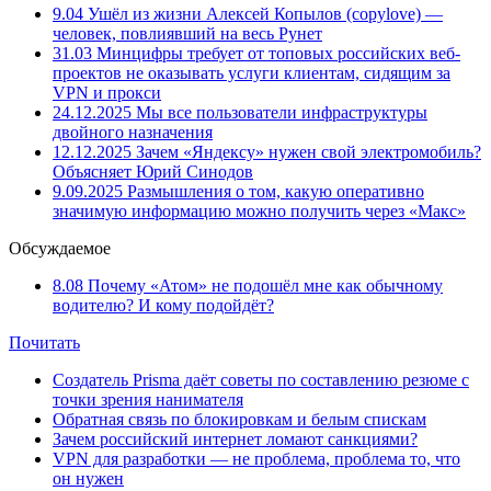
9.04
Ушёл из жизни Алексей Копылов (copylove) —
человек, повлиявший на весь Рунет
31.03
Минцифры требует от топовых российских веб-
проектов не оказывать услуги клиентам, сидящим за
VPN и прокси
24.12.2025
Мы все пользователи инфраструктуры
двойного назначения
12.12.2025
Зачем «Яндексу» нужен свой электромобиль?
Объясняет Юрий Синодов
9.09.2025
Размышления о том, какую оперативно
значимую информацию можно получить через «Макс»
Обсуждаемое
8.08
Почему «Атом» не подошёл мне как обычному
водителю? И кому подойдёт?
Почитать
Создатель Prisma даёт советы по составлению резюме с
точки зрения нанимателя
Обратная связь по блокировкам и белым спискам
Зачем российский интернет ломают санкциями?
VPN для разработки — не проблема, проблема то, что
он нужен