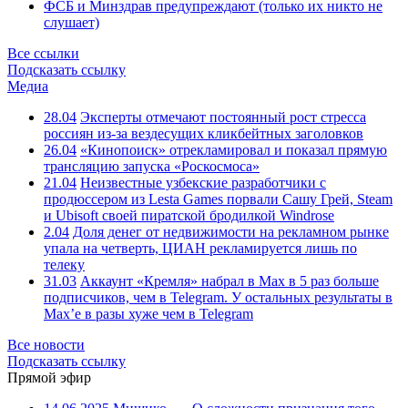
ФСБ и Минздрав предупреждают (только их никто не
слушает)
Все ссылки
Подсказать ссылку
Медиа
28.04
Эксперты отмечают постоянный рост стресса
россиян из-за вездесущих кликбейтных заголовков
26.04
«Кинопоиск» отрекламировал и показал прямую
трансляцию запуска «Роскосмоса»
21.04
Неизвестные узбекские разработчики с
продюссером из Lesta Games порвали Сашу Грей, Steam
и Ubisoft своей пиратской бродилкой Windrose
2.04
Доля денег от недвижимости на рекламном рынке
упала на четверть, ЦИАН рекламируется лишь по
телеку
31.03
Аккаунт «Кремля» набрал в Max в 5 раз больше
подписчиков, чем в Telegram. У остальных результаты в
Max’е в разы хуже чем в Telegram
Все новости
Подсказать ссылку
Прямой эфир