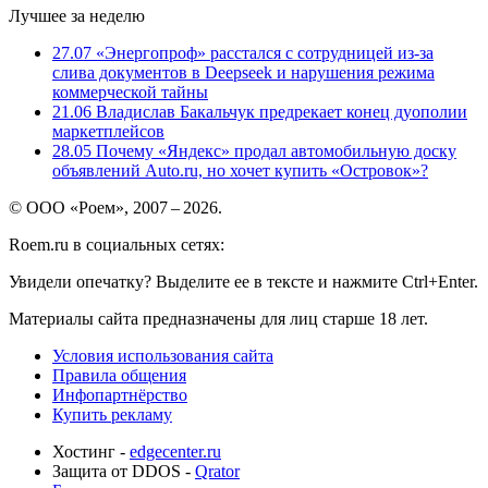
Лучшее за неделю
27.07
«Энергопроф» расстался с сотрудницей из-за
слива документов в Deepseek и нарушения режима
коммерческой тайны
21.06
Владислав Бакальчук предрекает конец дуополии
маркетплейсов
28.05
Почему «Яндекс» продал автомобильную доску
объявлений Auto.ru, но хочет купить «Островок»?
© ООО «Роем», 2007 – 2026.
Roem.ru в социальных сетях:
Увидели опечатку? Выделите ее в тексте и нажмите Ctrl+Enter.
Материалы сайта предназначены для лиц старше 18 лет.
Условия использования сайта
Правила общения
Инфопартнёрство
Купить рекламу
Хостинг -
edgecenter.ru
Защита от DDOS -
Qrator