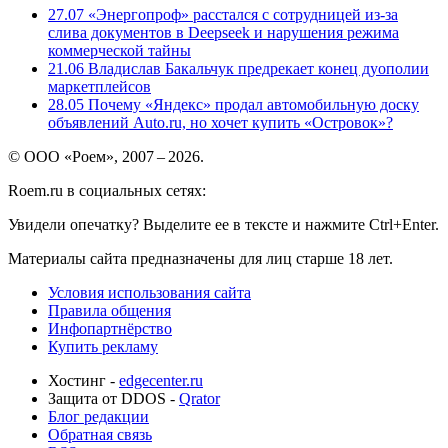
27.07
«Энергопроф» расстался с сотрудницей из-за
слива документов в Deepseek и нарушения режима
коммерческой тайны
21.06
Владислав Бакальчук предрекает конец дуополии
маркетплейсов
28.05
Почему «Яндекс» продал автомобильную доску
объявлений Auto.ru, но хочет купить «Островок»?
© ООО «Роем», 2007 – 2026.
Roem.ru в социальных сетях:
Увидели опечатку? Выделите ее в тексте и нажмите Ctrl+Enter.
Материалы сайта предназначены для лиц старше 18 лет.
Условия использования сайта
Правила общения
Инфопартнёрство
Купить рекламу
Хостинг -
edgecenter.ru
Защита от DDOS -
Qrator
Блог редакции
Обратная связь