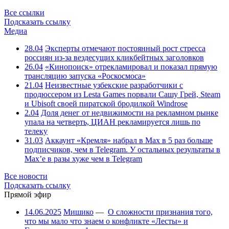
Все ссылки
Подсказать ссылку
Медиа
28.04
Эксперты отмечают постоянный рост стресса
россиян из-за вездесущих кликбейтных заголовков
26.04
«Кинопоиск» отрекламировал и показал прямую
трансляцию запуска «Роскосмоса»
21.04
Неизвестные узбекские разработчики с
продюссером из Lesta Games порвали Сашу Грей, Steam
и Ubisoft своей пиратской бродилкой Windrose
2.04
Доля денег от недвижимости на рекламном рынке
упала на четверть, ЦИАН рекламируется лишь по
телеку
31.03
Аккаунт «Кремля» набрал в Max в 5 раз больше
подписчиков, чем в Telegram. У остальных результаты в
Max’е в разы хуже чем в Telegram
Все новости
Подсказать ссылку
Прямой эфир
14.06.2025
Мишико
—
О сложности признания того,
что мы мало что знаем о конфликте «Лесты» и