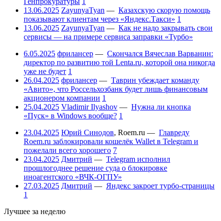
Генпрокуратуры
1
13.06.2025
ZayunyaTyan
—
Казахскую скорую помощь
показывают клиентам через «Яндекс.Такси»
1
13.06.2025
ZayunyaTyan
—
Как не надо закрывать свои
сервисы — на примере сервиса заправки «Турбо»
6.05.2025
фрилансер
—
Скончался Вячеслав Варванин:
директор по развитию той Lenta.ru, которой она никогда
уже не будет
1
26.04.2025
фрилансер
—
Таврин убеждает команду
«Авито», что Россельхозбанк будет лишь финансовым
акционером компании
1
25.04.2025
Vladimir Ilyashov
—
Нужна ли кнопка
«Пуск» в Windows вообще?
1
23.04.2025
Юрий Синодов
,
Roem.ru
—
Главреду
Roem.ru заблокировали кошелёк Wallet в Telegram и
пожелали всего хорошего
7
23.04.2025
Дмитрий
—
Telegram исполнил
прошлогоднее решение суда о блокировке
иноагентского «ВЧК-ОГПУ»
27.03.2025
Дмитрий
—
Яндекс закроет турбо-страницы
1
Лучшее за неделю