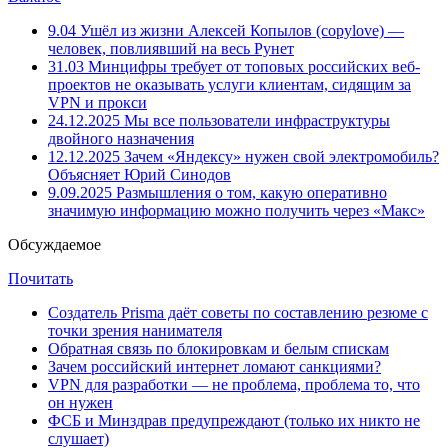
9.04
Ушёл из жизни Алексей Копылов (copylove) —
человек, повлиявший на весь Рунет
31.03
Минцифры требует от топовых российских веб-
проектов не оказывать услуги клиентам, сидящим за
VPN и прокси
24.12.2025
Мы все пользователи инфраструктуры
двойного назначения
12.12.2025
Зачем «Яндексу» нужен свой электромобиль?
Объясняет Юрий Синодов
9.09.2025
Размышления о том, какую оперативно
значимую информацию можно получить через «Макс»
Обсуждаемое
Почитать
Создатель Prisma даёт советы по составлению резюме с
точки зрения нанимателя
Обратная связь по блокировкам и белым спискам
Зачем российский интернет ломают санкциями?
VPN для разработки — не проблема, проблема то, что
он нужен
ФСБ и Минздрав предупреждают (только их никто не
слушает)