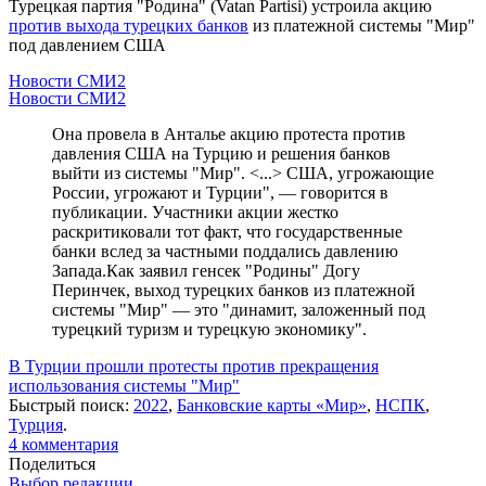
Турецкая партия "Родина" (Vatan Partisi) устроила акцию
против выхода турецких банков
из платежной системы "Мир"
под давлением США
Новости СМИ2
Новости СМИ2
Она провела в Анталье акцию протеста против
давления США на Турцию и решения банков
выйти из системы "Мир". <...> США, угрожающие
России, угрожают и Турции", — говорится в
публикации. Участники акции жестко
раскритиковали тот факт, что государственные
банки вслед за частными поддались давлению
Запада.Как заявил генсек "Родины" Догу
Перинчек, выход турецких банков из платежной
системы "Мир" — это "динамит, заложенный под
турецкий туризм и турецкую экономику".
В Турции прошли протесты против прекращения
использования системы "Мир"
Быстрый поиск:
2022
,
Банковские карты «Мир»
,
НСПК
,
Турция
.
4
комментария
Поделиться
Выбор редакции