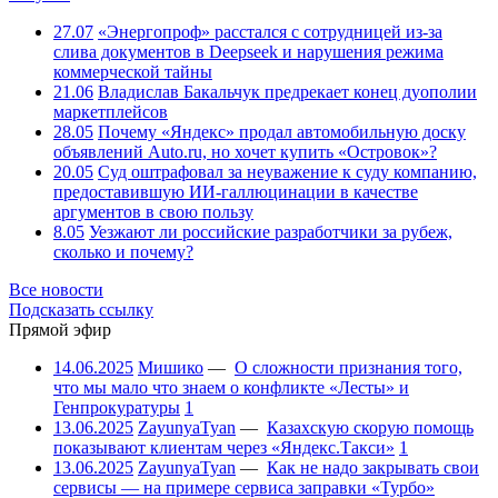
27.07
«Энергопроф» расстался с сотрудницей из-за
слива документов в Deepseek и нарушения режима
коммерческой тайны
21.06
Владислав Бакальчук предрекает конец дуополии
маркетплейсов
28.05
Почему «Яндекс» продал автомобильную доску
объявлений Auto.ru, но хочет купить «Островок»?
20.05
Суд оштрафовал за неуважение к суду компанию,
предоставившую ИИ-галлюцинации в качестве
аргументов в свою пользу
8.05
Уезжают ли российские разработчики за рубеж,
сколько и почему?
Все новости
Подсказать ссылку
Прямой эфир
14.06.2025
Мишико
—
О сложности признания того,
что мы мало что знаем о конфликте «Лесты» и
Генпрокуратуры
1
13.06.2025
ZayunyaTyan
—
Казахскую скорую помощь
показывают клиентам через «Яндекс.Такси»
1
13.06.2025
ZayunyaTyan
—
Как не надо закрывать свои
сервисы — на примере сервиса заправки «Турбо»