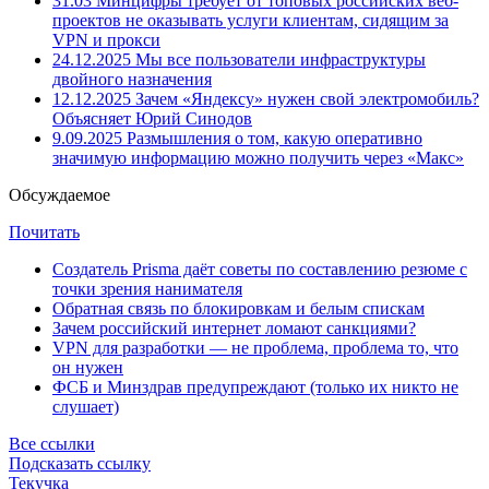
31.03
Минцифры требует от топовых российских веб-
проектов не оказывать услуги клиентам, сидящим за
VPN и прокси
24.12.2025
Мы все пользователи инфраструктуры
двойного назначения
12.12.2025
Зачем «Яндексу» нужен свой электромобиль?
Объясняет Юрий Синодов
9.09.2025
Размышления о том, какую оперативно
значимую информацию можно получить через «Макс»
Обсуждаемое
Почитать
Создатель Prisma даёт советы по составлению резюме с
точки зрения нанимателя
Обратная связь по блокировкам и белым спискам
Зачем российский интернет ломают санкциями?
VPN для разработки — не проблема, проблема то, что
он нужен
ФСБ и Минздрав предупреждают (только их никто не
слушает)
Все ссылки
Подсказать ссылку
Текучка