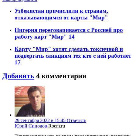
Узбекистан причислили к странам,
отказывающимся от карты "Мир"
Нигерия переговаривается с Россией про
работу карт "Мир"
14
Карту "Мир" хотят сделать токсичной и
подвергать санкциям тех кто с ней работает
17
Добавить
4
комментария
29 сентября 2022 в 15:45
Ответить
Юрий Синодов
Roem.ru