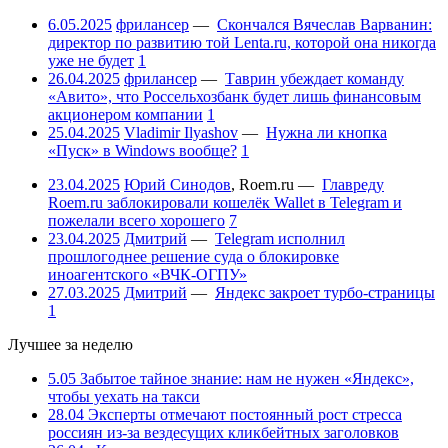
6.05.2025
фрилансер
—
Скончался Вячеслав Варванин:
директор по развитию той Lenta.ru, которой она никогда
уже не будет
1
26.04.2025
фрилансер
—
Таврин убеждает команду
«Авито», что Россельхозбанк будет лишь финансовым
акционером компании
1
25.04.2025
Vladimir Ilyashov
—
Нужна ли кнопка
«Пуск» в Windows вообще?
1
23.04.2025
Юрий Синодов
,
Roem.ru
—
Главреду
Roem.ru заблокировали кошелёк Wallet в Telegram и
пожелали всего хорошего
7
23.04.2025
Дмитрий
—
Telegram исполнил
прошлогоднее решение суда о блокировке
иноагентского «ВЧК-ОГПУ»
27.03.2025
Дмитрий
—
Яндекс закроет турбо-страницы
1
Лучшее за неделю
5.05
Забытое тайное знание: нам не нужен «Яндекс»,
чтобы уехать на такси
28.04
Эксперты отмечают постоянный рост стресса
россиян из-за вездесущих кликбейтных заголовков