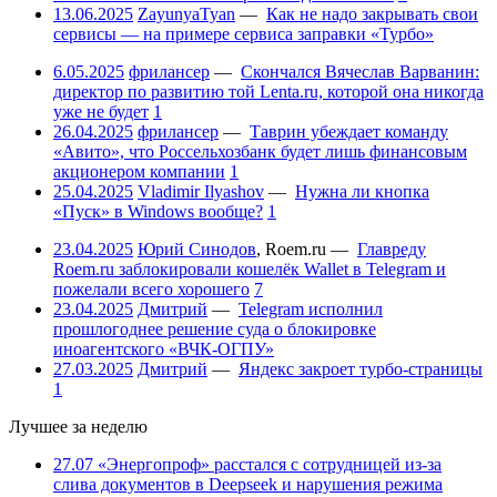
13.06.2025
ZayunyaTyan
—
Как не надо закрывать свои
сервисы — на примере сервиса заправки «Турбо»
6.05.2025
фрилансер
—
Скончался Вячеслав Варванин:
директор по развитию той Lenta.ru, которой она никогда
уже не будет
1
26.04.2025
фрилансер
—
Таврин убеждает команду
«Авито», что Россельхозбанк будет лишь финансовым
акционером компании
1
25.04.2025
Vladimir Ilyashov
—
Нужна ли кнопка
«Пуск» в Windows вообще?
1
23.04.2025
Юрий Синодов
,
Roem.ru
—
Главреду
Roem.ru заблокировали кошелёк Wallet в Telegram и
пожелали всего хорошего
7
23.04.2025
Дмитрий
—
Telegram исполнил
прошлогоднее решение суда о блокировке
иноагентского «ВЧК-ОГПУ»
27.03.2025
Дмитрий
—
Яндекс закроет турбо-страницы
1
Лучшее за неделю
27.07
«Энергопроф» расстался с сотрудницей из-за
слива документов в Deepseek и нарушения режима