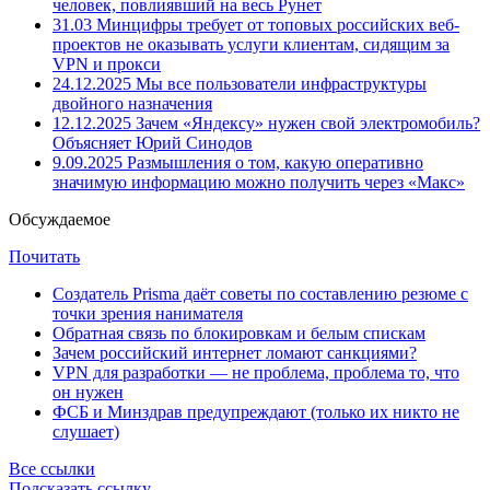
человек, повлиявший на весь Рунет
31.03
Минцифры требует от топовых российских веб-
проектов не оказывать услуги клиентам, сидящим за
VPN и прокси
24.12.2025
Мы все пользователи инфраструктуры
двойного назначения
12.12.2025
Зачем «Яндексу» нужен свой электромобиль?
Объясняет Юрий Синодов
9.09.2025
Размышления о том, какую оперативно
значимую информацию можно получить через «Макс»
Обсуждаемое
Почитать
Создатель Prisma даёт советы по составлению резюме с
точки зрения нанимателя
Обратная связь по блокировкам и белым спискам
Зачем российский интернет ломают санкциями?
VPN для разработки — не проблема, проблема то, что
он нужен
ФСБ и Минздрав предупреждают (только их никто не
слушает)
Все ссылки
Подсказать ссылку