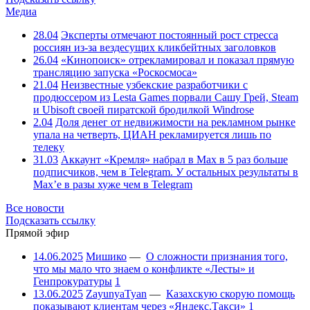
Медиа
28.04
Эксперты отмечают постоянный рост стресса
россиян из-за вездесущих кликбейтных заголовков
26.04
«Кинопоиск» отрекламировал и показал прямую
трансляцию запуска «Роскосмоса»
21.04
Неизвестные узбекские разработчики с
продюссером из Lesta Games порвали Сашу Грей, Steam
и Ubisoft своей пиратской бродилкой Windrose
2.04
Доля денег от недвижимости на рекламном рынке
упала на четверть, ЦИАН рекламируется лишь по
телеку
31.03
Аккаунт «Кремля» набрал в Max в 5 раз больше
подписчиков, чем в Telegram. У остальных результаты в
Max’е в разы хуже чем в Telegram
Все новости
Подсказать ссылку
Прямой эфир
14.06.2025
Мишико
—
О сложности признания того,
что мы мало что знаем о конфликте «Лесты» и
Генпрокуратуры
1
13.06.2025
ZayunyaTyan
—
Казахскую скорую помощь
показывают клиентам через «Яндекс.Такси»
1