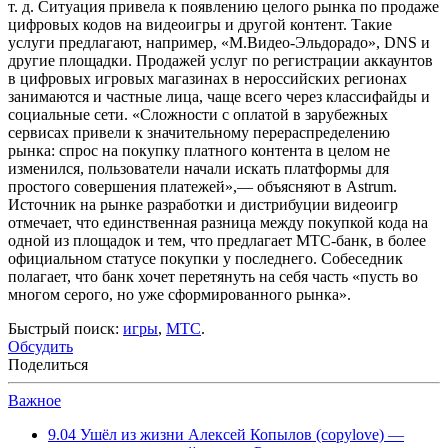
т. д. Ситуация привела к появлению целого рынка по продаже
цифровых кодов на видеоигры и другой контент. Такие
услуги предлагают, например, «М.Видео-Эльдорадо», DNS и
другие площадки. Продажей услуг по регистрации аккаунтов
в цифровых игровых магазинах в нероссийских регионах
занимаются и частные лица, чаще всего через классифайды и
социальные сети. «Сложности с оплатой в зарубежных
сервисах привели к значительному перераспределению
рынка: спрос на покупку платного контента в целом не
изменился, пользователи начали искать платформы для
простого совершения платежей»,— объясняют в Astrum.
Источник на рынке разработки и дистрибуции видеоигр
отмечает, что единственная разница между покупкой кода на
одной из площадок и тем, что предлагает МТС-банк, в более
официальном статусе покупки у последнего. Собеседник
полагает, что банк хочет перетянуть на себя часть «пусть во
многом серого, но уже сформированного рынка».
Быстрый поиск:
игры
,
МТС
.
Обсудить
Поделиться
Важное
9.04
Ушёл из жизни Алексей Копылов (copylove) —