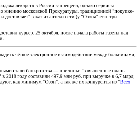
одажа лекарств в России запрещена, однако сервисы
о, по мнению московской Прокуратуры, традиционной "покупке-
доставляет" заказ из аптеки сети (у "Озона" есть три
ставил курьер. 25 октября, после начала работы газеты над
и.
наладить чёткое электронное взаимодействие между больницами,
ычными стали банкротства — причины: "завышенные планы
в 2018 году составили 497,9 млн руб. при выручке в 6,7 млрд
ндуют, как минимум "Озон", а так же их конкуренты из "
Всех