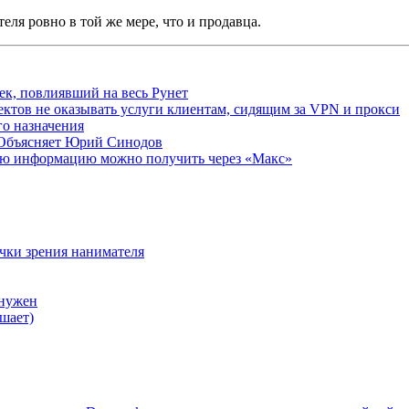
ля ровно в той же мере, что и продавца.
ек, повлиявший на весь Рунет
ктов не оказывать услуги клиентам, сидящим за VPN и прокси
о назначения
 Объясняет Юрий Синодов
ую информацию можно получить через «Макс»
очки зрения нанимателя
 нужен
шает)