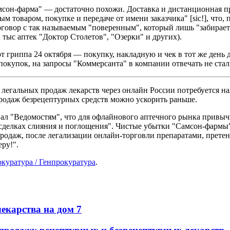
мсон-фарма" — достаточно похожи. Доставка и дистанционная пр
ым товаром, покупке и передаче от имени заказчика" [sic!], чт
овор с так называемым "поверенным", который лишь "забирает и 
 тыс аптек "Доктор Столетов", "Озерки" и других).
 гриппа 24 октября — покупку, накладную и чек в тот же день до
покупок, на запросы "Коммерсанта" в компании отвечать не стал
ла легальных продаж лекарств через онлайн России потребуется 
продаж безрецептурных средств можно ускорить раньше.
вал "Ведомостям", что для офлайнового аптечного рынка прив
 сделках слияния и поглощения". Чистые убытки "Самсон-фармы" 
-продаж, после легализации онлайн-торговли препаратами, прете
ру!".
куратура / Генпрокуратура
.
екарства на дом
7