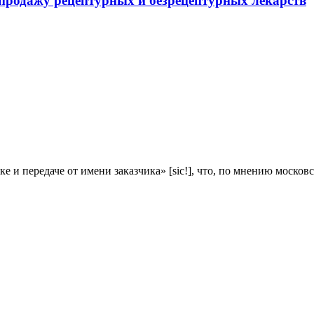
 продажу рецептурных и безрецептурных лекарств
е и передаче от имени заказчика» [sic!], что, по мнению моск