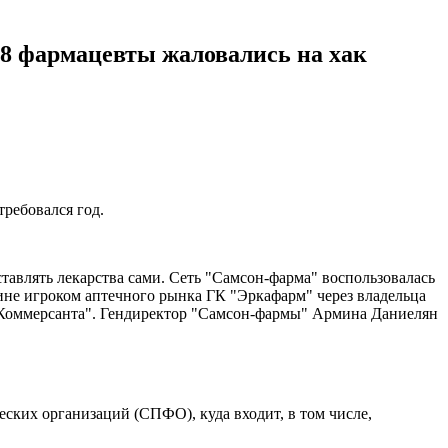
18 фармацевты жаловались на хак
ребовался год.
тавлять лекарства сами. Сеть "Самсон-фарма" воспользовалась
чине игроком аптечного рынка ГК "Эркафарм" через владельца
"Коммерсанта". Гендиректор "Самсон-фармы" Армина Даниелян
ских организаций (СПФО), куда входит, в том числе,