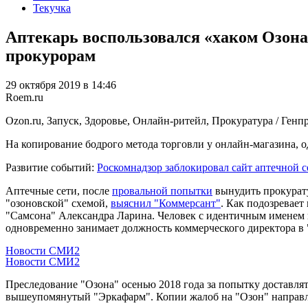
Текучка
Аптекарь воспользовался «хаком Озона
прокурорам
29 октября 2019 в 14:46
Roem.ru
Ozon.ru, Запуск, Здоровье, Онлайн-ритейл, Прокуратура / Генп
На копирование бодрого метода торговли у онлайн-магазина, 
Развитие событий:
Роскомнадзор заблокировал сайт аптечной с
Аптечные сети, после
провальной попытки
вынудить прокурату
"озоновской" схемой,
выяснил "Коммерсант"
. Как подозревает
"Самсона" Александра Ларина. Человек с идентичным именем 
одновременно занимает должность коммерческого директора в
Новости СМИ2
Новости СМИ2
Преследование "Озона" осенью 2018 года за попытку доставля
вышеупомянутый "Эркафарм". Копии жалоб на "Озон" направля