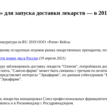
» для запуска доставки лекарств — в 20
рокуратура
ru-RU
2019
ООО «Роем»
Кейсы
одному из крупных игроков рынка лекарственных препаратов, пот
ети номер два в России
(19 апреля 2021)
ру заблокировать доставку лекарств "Озоном", попробовали дос
 газета, "Самсон-фарма" может быть связанна с третьим по вели
представляет интересы "Эркафарма", по данным собеседников 
 "Эркафарме".
ть лекарства инициировал Союз профессиональных фармацевтиче
лись и в Роскомнадзор с Росздравнадзором.