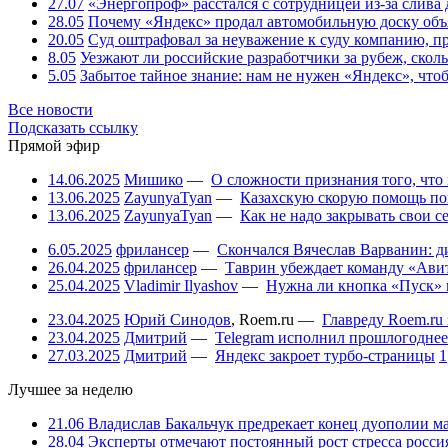
27.07
«Энергопроф» расстался с сотрудницей из-за слив
28.05
Почему «Яндекс» продал автомобильную доску объя
20.05
Суд оштрафовал за неуважение к суду компанию, п
8.05
Уезжают ли российские разработчики за рубеж, скол
5.05
Забытое тайное знание: нам не нужен «Яндекс», чтоб
Все новости
Подсказать ссылку
Прямой эфир
14.06.2025
Мишико
—
О сложности признания того, что
13.06.2025
ZayunyaTyan
—
Казахскую скорую помощь по
13.06.2025
ZayunyaTyan
—
Как не надо закрывать свои 
6.05.2025
фрилансер
—
Скончался Вячеслав Варванин: ди
26.04.2025
фрилансер
—
Таврин убеждает команду «Авит
25.04.2025
Vladimir Ilyashov
—
Нужна ли кнопка «Пуск» 
23.04.2025
Юрий Синодов
,
Roem.ru
—
Главреду Roem.ru 
23.04.2025
Дмитрий
—
Telegram исполнил прошлогоднее
27.03.2025
Дмитрий
—
Яндекс закроет турбо-страницы
1
Лучшее за неделю
21.06
Владислав Бакальчук предрекает конец дуополии м
28.04
Эксперты отмечают постоянный рост стресса россия