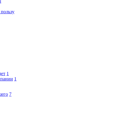
ы
 пользу
дет
1
мпании
1
шего
7