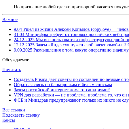
Но признание любой сделки притворной касается покупате
Важное
9.04
Ушёл из жизни Алексей Копылов (copylove) — челов
31.03
Минцифры требует от топовых российских веб-прое
24.12.2025
Мы все пользователи инфраструктуры двойног
12.12.2025
Зачем «Яндексу» нужен свой электромобиль?
9.09.2025
Размышления о том, какую оперативно значим
Обсуждаемое
Почитать
Создатель Prisma даёт советы по составлению резюме с т
Обратная связь по блокировкам и белым спискам
Зачем российский интернет ломают санкциями?
VPN для разработки — не проблема, проблема то, что он
ФСБ и Минздрав предупреждают (только их никто не слу
Все ссылки
Подсказать ссылку
Кейсы