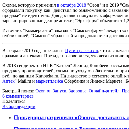
Схемы, которую применил
в октябре 2018
"Озон" и в 2019 "Са
оформляли покупку, как "действия по ознакомлению с заказанн
продаже" не идентично. Для доставки покупатель оформляет дог
зарегистрированные де-юре аптеки; "Эркафарм" объединяет 1,2
Источник "Коммерсанта" заказал в "Самсон-фарме" лекарство от
публикацией, "Самсон" убрал с сайта предложение о доставки 
В феврале 2019 года президент
Путин рассказал
, что для нача
врачами и аптеками. Президент оговорился, что легализацию 
В 2018 гендиректор НПК "Катрен" Леонид Конобеев рассказы
продаж у производителей, схемы по уходу от обязательств при
руб., по данным Kartoteka.ru. На лидерство в сегменте онлайн
Аптек
" Mail.ru и
маркетплейса
Сбербанка и Яндекс.Маркета "Бе
Быстрый поиск:
Ozon.ru
,
Запуск
,
Здоровье
,
Онлайн-ритейл
,
Про
6
комментариев
Поделиться
Выбор редакции
Прокуроры разрешили «Озону» доставлять л