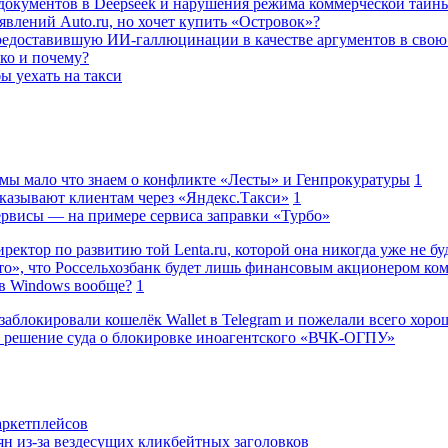
а документов в Deepseek и нарушения режима коммерческой тайн
влений Auto.ru, но хочет купить «Островок»?
редоставившую ИИ-галлюцинации в качестве аргументов в свою
ько и почему?
ы уехать на такси
 мы мало что знаем о конфликте «Лесты» и Генпрокуратуры
1
казывают клиентам через «Яндекс.Такси»
1
сервисы — на примере сервиса заправки «Турбо»
ректор по развитию той Lenta.ru, которой она никогда уже не бу
о», что Россельхозбанк будет лишь финансовым акционером ко
в Windows вообще?
1
заблокировали кошелёк Wallet в Telegram и пожелали всего хоро
 решение суда о блокировке иноагентского «ВЧК-ОГПУ»
аркетплейсов
н из-за вездесущих кликбейтных заголовков