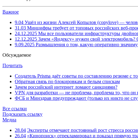
Важное
9.04
Ушёл из жизни Алексей Копылов (copylove) — челов
31.03
Минцифры требует от топовых российских веб-прое
24.12.2025
Мы все пользователи инфраструктуры двойног
12.12.2025
Зачем «Яндексу» нужен свой электромобиль?
9.09.2025
Размышления о том, какую оперативно значим
Обсуждаемое
Почитать
Создатель Prisma даёт советы по составлению резюме с т
Обратная связь по блокировкам и белым спискам
Зачем российский интернет ломают санкциями?
VPN для разработки — не проблема, проблема то, что он
ФСБ и Минздрав предупреждают (только их никто не слу
Все ссылки
Подсказать ссылку
Медиа
28.04
Эксперты отмечают постоянный рост стресса росси
26.04
«Кинопоиск» отрекламировал и показал прямую тр