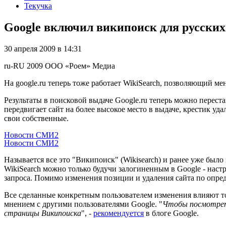
Текучка
Google включил википоиск для русских
30 апреля 2009 в 14:31
ru-RU
2009
ООО «Роем»
Медиа
На google.ru теперь тоже работает WikiSearch, позволяющий мен
Результаты в поисковой выдаче Google.ru теперь можно перест
передвигает сайт на более высокое место в выдаче, крестик уда
свои собственные.
Новости СМИ2
Новости СМИ2
Называется все это "Википоиск" (Wikisearch) и ранее уже было
WikiSearch можно только будучи залогиненным в Google - наст
запроса. Помимо изменения позиции и удаления сайта по опред
Все сделанные конкретным пользователем изменения влияют тол
мнением с другими пользователями Google. "
Чтобы посмотреть
страницы Википоиска
", -
рекомендуется
в блоге Google.