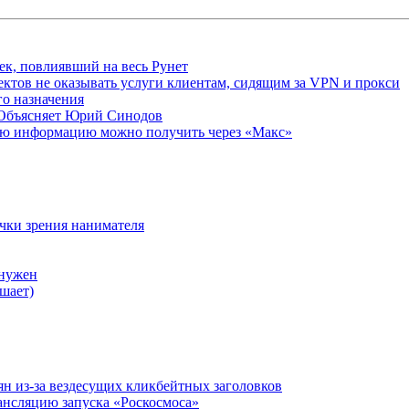
ек, повлиявший на весь Рунет
ктов не оказывать услуги клиентам, сидящим за VPN и прокси
о назначения
 Объясняет Юрий Синодов
ую информацию можно получить через «Макс»
очки зрения нанимателя
 нужен
шает)
ян из-за вездесущих кликбейтных заголовков
ансляцию запуска «Роскосмоса»