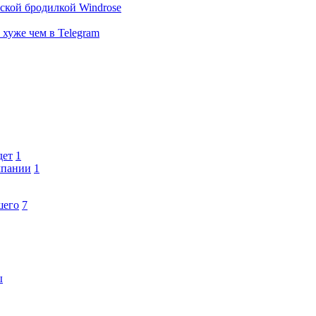
тской бродилкой Windrose
 хуже чем в Telegram
дет
1
мпании
1
шего
7
ы