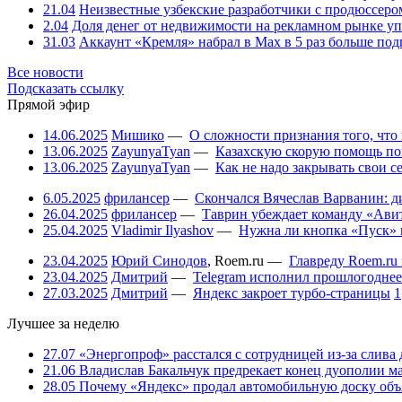
21.04
Неизвестные узбекские разработчики с продюссером
2.04
Доля денег от недвижимости на рекламном рынке уп
31.03
Аккаунт «Кремля» набрал в Max в 5 раз больше подп
Все новости
Подсказать ссылку
Прямой эфир
14.06.2025
Мишико
—
О сложности признания того, что
13.06.2025
ZayunyaTyan
—
Казахскую скорую помощь по
13.06.2025
ZayunyaTyan
—
Как не надо закрывать свои 
6.05.2025
фрилансер
—
Скончался Вячеслав Варванин: ди
26.04.2025
фрилансер
—
Таврин убеждает команду «Авит
25.04.2025
Vladimir Ilyashov
—
Нужна ли кнопка «Пуск» 
23.04.2025
Юрий Синодов
,
Roem.ru
—
Главреду Roem.ru 
23.04.2025
Дмитрий
—
Telegram исполнил прошлогоднее
27.03.2025
Дмитрий
—
Яндекс закроет турбо-страницы
1
Лучшее за неделю
27.07
«Энергопроф» расстался с сотрудницей из-за слива
21.06
Владислав Бакальчук предрекает конец дуополии м
28.05
Почему «Яндекс» продал автомобильную доску объя