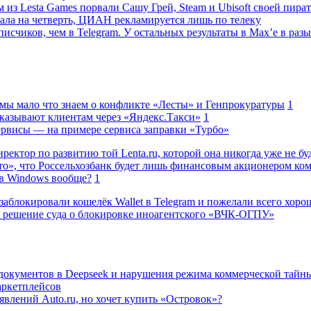
 из Lesta Games порвали Сашу Грей, Steam и Ubisoft своей пира
ала на четверть, ЦИАН рекламируется лишь по телеку
исчиков, чем в Telegram. У остальных результаты в Max’е в разы
 мы мало что знаем о конфликте «Лесты» и Генпрокуратуры
1
казывают клиентам через «Яндекс.Такси»
1
сервисы — на примере сервиса заправки «Турбо»
ректор по развитию той Lenta.ru, которой она никогда уже не бу
о», что Россельхозбанк будет лишь финансовым акционером ко
в Windows вообще?
1
заблокировали кошелёк Wallet в Telegram и пожелали всего хоро
 решение суда о блокировке иноагентского «ВЧК-ОГПУ»
 документов в Deepseek и нарушения режима коммерческой тайн
аркетплейсов
влений Auto.ru, но хочет купить «Островок»?