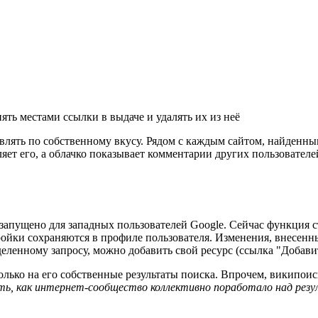
ять местами ссылки в выдаче и удалять их из неё
авлять по собственному вкусу. Рядом с каждым сайтом, найденны
ляет его, а облачко показывает комментарии других пользователе
 запущено для западных пользователей Google. Сейчас функция с
ройки сохраняются в профиле пользователя. Изменения, внесенны
еленному запросу, можно добавить свой ресурс (ссылка "Добавит
ько на его собственные результаты поиска. Впрочем, википоиск 
, как интернет-сообщество коллективно поработало над резул