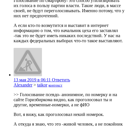
Голосование по смартфону- это способ утилизировать
их голоса в пользу партии власти. Такие люди, в массе
своей, не будут переголосовывать. Именно потому, что у
них нет предпочтений.
А если кто-то возмутится и выставит в интернет
информацию о том, что начальник цеха его заставлял
-так это не будет иметь никаких последствий. У нас на
каждых федеральных выборах что-то такое выставляют.
13 мая 2019 в 06:11
Ответить
Alexander
>
taikor
контекст
>> Голосование псевдо- анонимное, по номерку и на
сайте Горизбиркома видно, как проголосовал ты и
другие, временные-номерки, а не фИО
Вот, я вижу, как проголосовал некий номерок.
А откуда я знаю, что это -живой человек, а не покойник