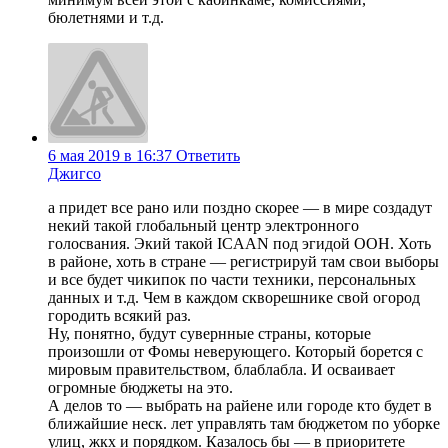
бюлетнями и т.д.
6 мая 2019 в 16:37
Ответить
Джигсо
а придет все рано или поздно скорее — в мире создадут
некий такой глобальный центр электронного
голосвания. Экий такой ICAAN под эгидой ООН. Хоть
в районе, хоть в стране — регистрируй там свои выборы
и все будет чикипок по части техники, персональных
данных и т.д. Чем в каждом скворешнике свой огород
городить всякий раз.
Ну, понятно, будут сувернные страны, которые
произошли от Фомы неверующего. Который борется с
мировым правительством, блаблабла. И осваивает
огромные бюджеты на это.
А делов то — выбрать на райене или городе кто будет в
ближайшие неск. лет управлять там бюджетом по уборке
улиц, жкх и порядком. Казалось бы — в приоритете