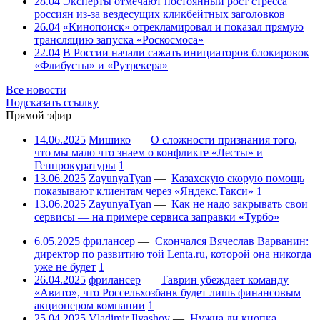
28.04
Эксперты отмечают постоянный рост стресса
россиян из-за вездесущих кликбейтных заголовков
26.04
«Кинопоиск» отрекламировал и показал прямую
трансляцию запуска «Роскосмоса»
22.04
В России начали сажать инициаторов блокировок
«Флибусты» и «Рутрекера»
Все новости
Подсказать ссылку
Прямой эфир
14.06.2025
Мишико
—
О сложности признания того,
что мы мало что знаем о конфликте «Лесты» и
Генпрокуратуры
1
13.06.2025
ZayunyaTyan
—
Казахскую скорую помощь
показывают клиентам через «Яндекс.Такси»
1
13.06.2025
ZayunyaTyan
—
Как не надо закрывать свои
сервисы — на примере сервиса заправки «Турбо»
6.05.2025
фрилансер
—
Скончался Вячеслав Варванин:
директор по развитию той Lenta.ru, которой она никогда
уже не будет
1
26.04.2025
фрилансер
—
Таврин убеждает команду
«Авито», что Россельхозбанк будет лишь финансовым
акционером компании
1
25.04.2025
Vladimir Ilyashov
—
Нужна ли кнопка