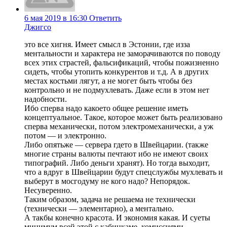
6 мая 2019 в 16:30
Ответить
Джигсо
это все хигня. Имеет смысл в Эстонии, где изза
ментальности и характера не заморачиваются по поводу
всех этих страстей, фальсификаций, чтобы пожизненно
сидеть, чтобы утопить конкурентов и т.д. А в других
местах костьми лягут, а не могет быть чтобы без
контрольно и не подмухлевать. Даже если в этом нет
надобности.
Ибо сперва надо какоето общее решение иметь
концептуальное. Такое, которое может быть реализовано
сперва механически, потом электромеханически, а уж
потом — и электронно.
Либо опятьже — сервера гдето в Швейцарии. (также
многие страны валюты печтают ибо не имеют своих
типографий. Либо деньги хранят). Но тогда выходит,
что а вдруг в Швейцарии будут спецслужбы мухлевать и
выберут в мосгодуму не кого надо? Непорядок.
Несуверенно.
Таким образом, задача не решаема не технически
(технически — элементарно), а ментально.
А такбы конечно красота. И экономия какая. И суеты
минимум всей этой с кабинкаме, комиссиями,