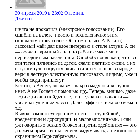
30 апреля 2019 в 23:02
Ответить
Джигсо
шняга не прокатила (электроное голосование). Его
сшибли на взлете, просто и технологично: этим
скандалом с шоу голос. Об этом надысь А.Разин (
ласковый май) дал целое интервью в стиле ахтунг. А он
— ооочень крупный спец по работе с массами и
периферийным населением. Он обобсноввывает, что все
эти тетки пялились на деток, слали платные смски, а их
и тут кинули и кругом алигархи и нет теперь в народе
веры в честную электронную глосовалку. Видимо, уже и
коибы сюда приплетут.
Кстати, в Венесуэле давеча какраз мадуро и вырубил
инет. А не Госдеп с помощью цру. Теперь, видимо, даже
люди с дивана пойдут на улицы узнавать новости —
увеличат уличные массы. Далее эффект снежного кома и
т.д.
Вывод: закон о суверенном инете — глупейший,
вреднейший и дорогущий. И маловыполнимый. Если
уж говорить о всяких блоках и противодействиях — это
должена прям группа гениев выдумывать, а не клишос с
охранником Борисабрамыча.