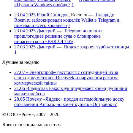
«Пуск» в Windows вообще?
1
23.04.2025
Юрий Синодов
,
Roem.ru
—
Главреду
Roem.ru заблокировали кошелёк Wallet в Telegram и
пожелали всего хорошего
7
23.04.2025
Дмитрий
—
Telegram исполнил
прошлогоднее решение суда о блокировке
иноагентского «ВЧК-ОГПУ»
27.03.2025
Дмитрий
—
Яндекс закроет турбо-страницы
1
Лучшее за неделю
27.07
«Энергопроф» расстался с сотрудницей из-за
слива документов в Deepseek и нарушения режима
коммерческой тайны
21.06
Владислав Бакальчук предрекает конец дуополии
маркетплейсов
28.05
Почему «Яндекс» продал автомобильную доску
объявлений Auto.ru, но хочет купить «Островок»?
© ООО «Роем», 2007 – 2026.
Roem.ru в социальных сетях: