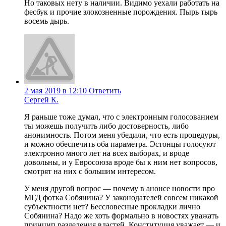
Но таковых нету в наличии. Видимо уехали работать на
фесбук и прочие злокозненные порождения. Пырь тырь
восемь дырь.
2 мая 2019 в 12:10
Ответить
Сергей К.
Я раньше тоже думал, что с электронным голосованием
ты можешь получить либо достоверность, либо
анонимность. Потом меня убедили, что есть процедуры,
и можно обеспечить оба параметра. Эстонцы голосуют
электронно много лет на всех выборах, и вроде
довольны, и у Евросоюза вроде бы к ним нет вопросов,
смотрят на них с большим интересом.
У меня другой вопрос — почему в анонсе новости про
МГД фотка Собянина? У законодателей совсем никакой
субъектности нет? Бессловесные прокладки лично
Собянина? Надо же хоть формально в новостях уважать
принцип разделения властей. Конституция уважает — и