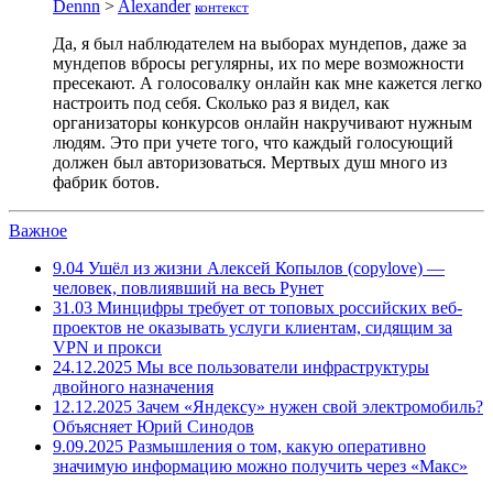
Dennn
>
Alexander
контекст
Да, я был наблюдателем на выборах мундепов, даже за
мундепов вбросы регулярны, их по мере возможности
пресекают. А голосовалку онлайн как мне кажется легко
настроить под себя. Сколько раз я видел, как
организаторы конкурсов онлайн накручивают нужным
людям. Это при учете того, что каждый голосующий
должен был авторизоваться. Мертвых душ много из
фабрик ботов.
Важное
9.04
Ушёл из жизни Алексей Копылов (copylove) —
человек, повлиявший на весь Рунет
31.03
Минцифры требует от топовых российских веб-
проектов не оказывать услуги клиентам, сидящим за
VPN и прокси
24.12.2025
Мы все пользователи инфраструктуры
двойного назначения
12.12.2025
Зачем «Яндексу» нужен свой электромобиль?
Объясняет Юрий Синодов
9.09.2025
Размышления о том, какую оперативно
значимую информацию можно получить через «Макс»