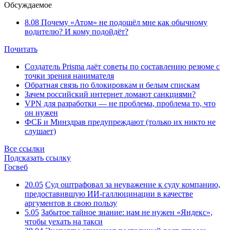
Обсуждаемое
8.08
Почему «Атом» не подошёл мне как обычному
водителю? И кому подойдёт?
Почитать
Создатель Prisma даёт советы по составлению резюме с
точки зрения нанимателя
Обратная связь по блокировкам и белым спискам
Зачем российский интернет ломают санкциями?
VPN для разработки — не проблема, проблема то, что
он нужен
ФСБ и Минздрав предупреждают (только их никто не
слушает)
Все ссылки
Подсказать ссылку
Госвеб
20.05
Суд оштрафовал за неуважение к суду компанию,
предоставившую ИИ-галлюцинации в качестве
аргументов в свою пользу
5.05
Забытое тайное знание: нам не нужен «Яндекс»,
чтобы уехать на такси