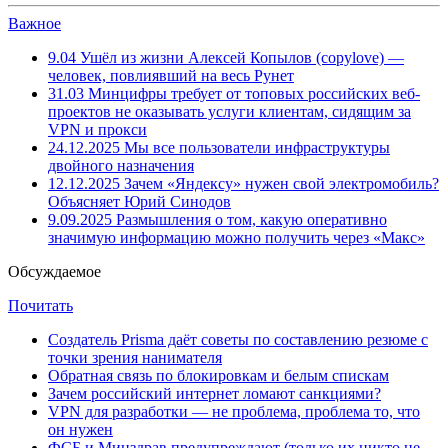
Важное
9.04
Ушёл из жизни Алексей Копылов (copylove) —
человек, повлиявший на весь Рунет
31.03
Минцифры требует от топовых российских веб-
проектов не оказывать услуги клиентам, сидящим за
VPN и прокси
24.12.2025
Мы все пользователи инфраструктуры
двойного назначения
12.12.2025
Зачем «Яндексу» нужен свой электромобиль?
Объясняет Юрий Синодов
9.09.2025
Размышления о том, какую оперативно
значимую информацию можно получить через «Макс»
Обсуждаемое
Почитать
Создатель Prisma даёт советы по составлению резюме с
точки зрения нанимателя
Обратная связь по блокировкам и белым спискам
Зачем российский интернет ломают санкциями?
VPN для разработки — не проблема, проблема то, что
он нужен
ФСБ и Минздрав предупреждают (только их никто не