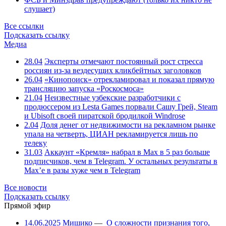
слушает)
Все ссылки
Подсказать ссылку
Медиа
28.04
Эксперты отмечают постоянный рост стресса
россиян из-за вездесущих кликбейтных заголовков
26.04
«Кинопоиск» отрекламировал и показал прямую
трансляцию запуска «Роскосмоса»
21.04
Неизвестные узбекские разработчики с
продюссером из Lesta Games порвали Сашу Грей, Steam
и Ubisoft своей пиратской бродилкой Windrose
2.04
Доля денег от недвижимости на рекламном рынке
упала на четверть, ЦИАН рекламируется лишь по
телеку
31.03
Аккаунт «Кремля» набрал в Max в 5 раз больше
подписчиков, чем в Telegram. У остальных результаты в
Max’е в разы хуже чем в Telegram
Все новости
Подсказать ссылку
Прямой эфир
14.06.2025
Мишико
—
О сложности признания того,