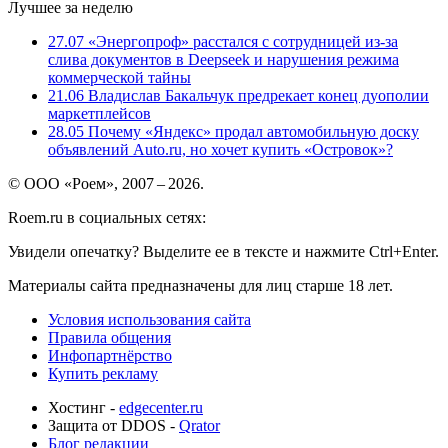
Лучшее за неделю
27.07
«Энергопроф» расстался с сотрудницей из-за
слива документов в Deepseek и нарушения режима
коммерческой тайны
21.06
Владислав Бакальчук предрекает конец дуополии
маркетплейсов
28.05
Почему «Яндекс» продал автомобильную доску
объявлений Auto.ru, но хочет купить «Островок»?
© ООО «Роем», 2007 – 2026.
Roem.ru в социальных сетях:
Увидели опечатку? Выделите ее в тексте и нажмите Ctrl+Enter.
Материалы сайта предназначены для лиц старше 18 лет.
Условия использования сайта
Правила общения
Инфопартнёрство
Купить рекламу
Хостинг -
edgecenter.ru
Защита от DDOS -
Qrator
Блог редакции