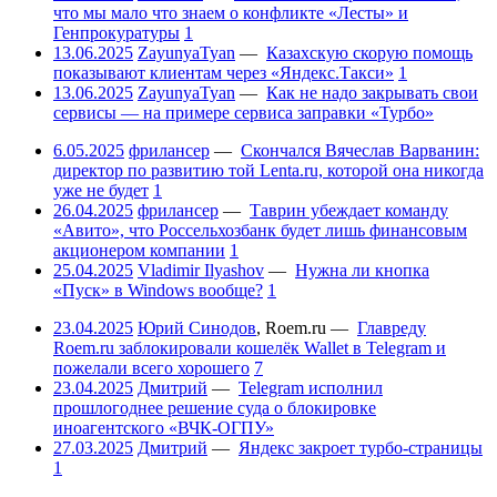
что мы мало что знаем о конфликте «Лесты» и
Генпрокуратуры
1
13.06.2025
ZayunyaTyan
—
Казахскую скорую помощь
показывают клиентам через «Яндекс.Такси»
1
13.06.2025
ZayunyaTyan
—
Как не надо закрывать свои
сервисы — на примере сервиса заправки «Турбо»
6.05.2025
фрилансер
—
Скончался Вячеслав Варванин:
директор по развитию той Lenta.ru, которой она никогда
уже не будет
1
26.04.2025
фрилансер
—
Таврин убеждает команду
«Авито», что Россельхозбанк будет лишь финансовым
акционером компании
1
25.04.2025
Vladimir Ilyashov
—
Нужна ли кнопка
«Пуск» в Windows вообще?
1
23.04.2025
Юрий Синодов
,
Roem.ru
—
Главреду
Roem.ru заблокировали кошелёк Wallet в Telegram и
пожелали всего хорошего
7
23.04.2025
Дмитрий
—
Telegram исполнил
прошлогоднее решение суда о блокировке
иноагентского «ВЧК-ОГПУ»
27.03.2025
Дмитрий
—
Яндекс закроет турбо-страницы
1