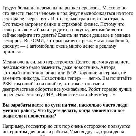
Грядут большие перемены на рынке перевозок. Массово по
сто-двести тысяч человек в год будут высвобождаться из этого
сектора лет через пять. И это только транспортная отрасль.
Это также затронет банки и страховой бизнес. Потому что
если раньше мы брали кредит на покупку автомобиля, то
сейчас нафига это делать? Ездить на такси дешевле и меньше
геморроя. Все СМИ, которые живут с рекламы автомобилей,
сдохнут — а автомобили очень много денег в рекламу
приносят.
Медиа очень сильно перестроятся. Долгое время журналиста
невозможно было заменить, даже новостника. Автора,
который пишет лонгриды или берёт хорошие интервью, не
заменить никогда. Новостника теперь — легко. Вы почитайте
РБК: там ошибка на ошибке, что такое запятые и
деепричастные обороты все уже забыли. Робот гораздо лучше
перепечатает ленту РИА «Новости» или «Блумберга».
Вы зарабатываете по сути на том, насколько часто люди
меняют работу. Что будете делать, когда закончатся все
водители и новостники?
Например, госсектор до сих пор очень осторожно пользуется
интернетом для поиска работы. У меня друзья, приходя на