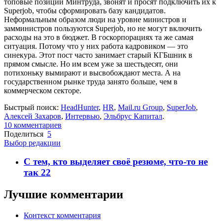
топовые позиции Минтруда, звонят и просят подключить их к
Superjob, чтобы сформировать базу кандидатов.
Неформальным образом люди на уровне министров и
замминистров пользуются Superjob, но не могут включить
расходы на это в бюджет. В госкорпорациях та же самая
ситуация. Потому что у них работа кадровиком — это
синекура. Этот пост часто занимает старый КГБшник в
прямом смысле. Но им всем уже за шестьдесят, они
потихоньку вымирают и высвобождают места. А на
государственном рынке труда занято больше, чем в
коммерческом секторе.
Быстрый поиск:
HeadHunter
,
HR
,
Mail.ru Group
,
SuperJob
,
Алексей Захаров
,
Интервью
,
Эльбрус Капитал
.
10
комментариев
Поделиться
5
Выбор редакции
С тем, кто выделяет своё резюме, что-то не
так
22
Лучшие комментарии
Контекст комментария