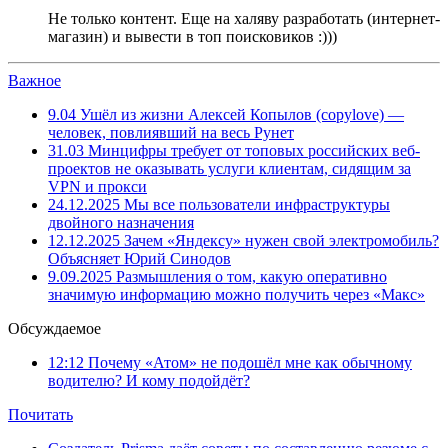
Не только контент. Еще на халяву разработать (интернет-
магазин) и вывести в топ поисковиков :)))
Важное
9.04
Ушёл из жизни Алексей Копылов (copylove) —
человек, повлиявший на весь Рунет
31.03
Минцифры требует от топовых российских веб-
проектов не оказывать услуги клиентам, сидящим за
VPN и прокси
24.12.2025
Мы все пользователи инфраструктуры
двойного назначения
12.12.2025
Зачем «Яндексу» нужен свой электромобиль?
Объясняет Юрий Синодов
9.09.2025
Размышления о том, какую оперативно
значимую информацию можно получить через «Макс»
Обсуждаемое
12:12
Почему «Атом» не подошёл мне как обычному
водителю? И кому подойдёт?
Почитать