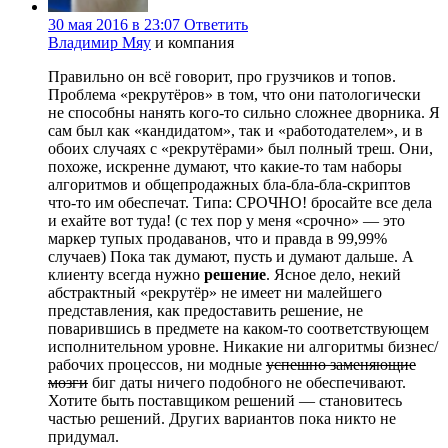
30 мая 2016 в 23:07
Ответить
Владимир Мяу
и компания
Правильно он всё говорит, про грузчиков и топов.
Проблема «рекрутёров» в том, что они патологически
не способны нанять кого-то сильно сложнее дворника. Я
сам был как «кандидатом», так и «работодателем», и в
обоих случаях с «рекрутёрами» был полный треш. Они,
похоже, искренне думают, что какие-то там наборы
алгоритмов и общепродажных бла-бла-бла-скриптов
что-то им обеспечат. Типа: СРОЧНО! бросайте все дела
и ехайте вот туда! (с тех пор у меня «срочно» — это
маркер тупых продаванов, что и правда в 99,99%
случаев) Пока так думают, пусть и думают дальше. А
клиенту всегда нужно
решение
. Ясное дело, некий
абстрактный «рекрутёр» не имеет ни малейшего
представления, как предоставить решение, не
поварившись в предмете на каком-то соответствующем
исполнительном уровне. Никакие ни алгоритмы бизнес/
рабочих процессов, ни модные
успешно заменяющие
мозги
биг даты ничего подобного не обеспечивают.
Хотите быть поставщиком решений — становитесь
частью решений. Других вариантов пока никто не
придумал.