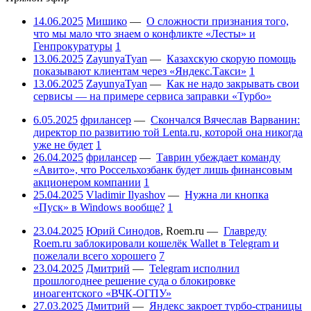
14.06.2025
Мишико
—
О сложности признания того,
что мы мало что знаем о конфликте «Лесты» и
Генпрокуратуры
1
13.06.2025
ZayunyaTyan
—
Казахскую скорую помощь
показывают клиентам через «Яндекс.Такси»
1
13.06.2025
ZayunyaTyan
—
Как не надо закрывать свои
сервисы — на примере сервиса заправки «Турбо»
6.05.2025
фрилансер
—
Скончался Вячеслав Варванин:
директор по развитию той Lenta.ru, которой она никогда
уже не будет
1
26.04.2025
фрилансер
—
Таврин убеждает команду
«Авито», что Россельхозбанк будет лишь финансовым
акционером компании
1
25.04.2025
Vladimir Ilyashov
—
Нужна ли кнопка
«Пуск» в Windows вообще?
1
23.04.2025
Юрий Синодов
,
Roem.ru
—
Главреду
Roem.ru заблокировали кошелёк Wallet в Telegram и
пожелали всего хорошего
7
23.04.2025
Дмитрий
—
Telegram исполнил
прошлогоднее решение суда о блокировке
иноагентского «ВЧК-ОГПУ»
27.03.2025
Дмитрий
—
Яндекс закроет турбо-страницы