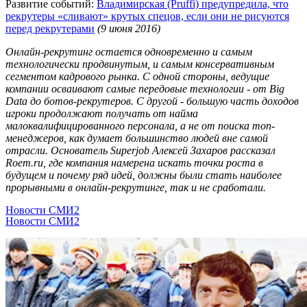
Развитие событий:
Владимирская (Pruffi) предупредила, что
рекрутеры «сливают» крутых спецов, если они не рисуются
перед рекрутерами
(9 июня 2016)
Онлайн-рекрутинг остается одновременно и самым
технологически продвинутым, и самым консервативным
сегментом кадрового рынка. С одной стороны, ведущие
компании осваивают самые передовые технологии - от Big
Data до ботов-рекрутеров. С другой - большую часть доходов
игроки продолжают получать от найма
малоквалифицированного персонала, а не от поиска топ-
менеджеров, как думает большинство людей вне самой
отрасли. Основатель Superjob Алексей Захаров рассказал
Roem.ru, где компания намерена искать точки роста в
будущем и почему ряд идей, должны были стать наиболее
прорывными в онлайн-рекрутинге, так и не сработали.
Новости СМИ2
Новости СМИ2