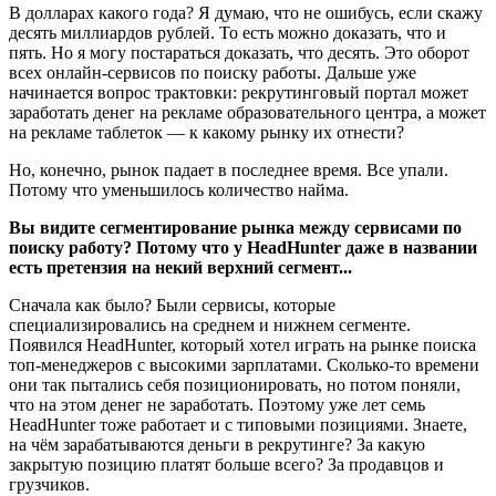
В долларах какого года? Я думаю, что не ошибусь, если скажу
десять миллиардов рублей. То есть можно доказать, что и
пять. Но я могу постараться доказать, что десять. Это оборот
всех онлайн-сервисов по поиску работы. Дальше уже
начинается вопрос трактовки: рекрутинговый портал может
заработать денег на рекламе образовательного центра, а может
на рекламе таблеток — к какому рынку их отнести?
Но, конечно, рынок падает в последнее время. Все упали.
Потому что уменьшилось количество найма.
Вы видите сегментирование рынка между сервисами по
поиску работу? Потому что у HeadHunter даже в названии
есть претензия на некий верхний сегмент...
Сначала как было? Были сервисы, которые
специализировались на среднем и нижнем сегменте.
Появился HeadHunter, который хотел играть на рынке поиска
топ-менеджеров с высокими зарплатами. Сколько-то времени
они так пытались себя позиционировать, но потом поняли,
что на этом денег не заработать. Поэтому уже лет семь
HeadHunter тоже работает и с типовыми позициями. Знаете,
на чём зарабатываются деньги в рекрутинге? За какую
закрытую позицию платят больше всего? За продавцов и
грузчиков.