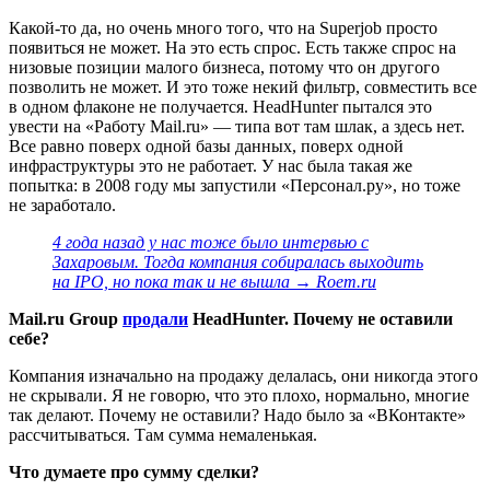
Какой-то да, но очень много того, что на Superjob просто
появиться не может. На это есть спрос. Есть также спрос на
низовые позиции малого бизнеса, потому что он другого
позволить не может. И это тоже некий фильтр, совместить все
в одном флаконе не получается. HeadHunter пытался это
увести на «Работу Mail.ru» — типа вот там шлак, а здесь нет.
Все равно поверх одной базы данных, поверх одной
инфраструктуры это не работает. У нас была такая же
попытка: в 2008 году мы запустили «Персонал.ру», но тоже
не заработало.
4 года назад у нас тоже было интервью с
Захаровым. Тогда компания собиралась выходить
на IPO, но пока так и не вышла → Roem.ru
Mail.ru Group
продали
HeadHunter. Почему не оставили
себе?
Компания изначально на продажу делалась, они никогда этого
не скрывали. Я не говорю, что это плохо, нормально, многие
так делают. Почему не оставили? Надо было за «ВКонтакте»
рассчитываться. Там сумма немаленькая.
Что думаете про сумму сделки?