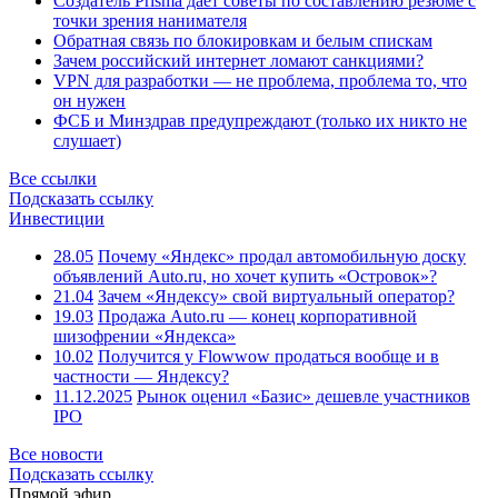
Создатель Prisma даёт советы по составлению резюме с
точки зрения нанимателя
Обратная связь по блокировкам и белым спискам
Зачем российский интернет ломают санкциями?
VPN для разработки — не проблема, проблема то, что
он нужен
ФСБ и Минздрав предупреждают (только их никто не
слушает)
Все ссылки
Подсказать ссылку
Инвестиции
28.05
Почему «Яндекс» продал автомобильную доску
объявлений Auto.ru, но хочет купить «Островок»?
21.04
Зачем «Яндексу» свой виртуальный оператор?
19.03
Продажа Auto.ru — конец корпоративной
шизофрении «Яндекса»
10.02
Получится у Flowwow продаться вообще и в
частности — Яндексу?
11.12.2025
Рынок оценил «Базис» дешевле участников
IPO
Все новости
Подсказать ссылку
Прямой эфир