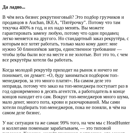
Да ладно...
В чём весь бизнес рекрутинговый? Это подбор грузчиков и
продавцов в Auchan, IKEA, "Пятёрочку". Потому что там
текучка 400% в год, и их надо менять. Вы можете
гарантировать замену любую, потому что один продавец
легко меняется на другого. Но стандартный заказ рекрутёра, с
которым все хотят работать, только мало кому дают: мне
нужно 50 блинопёков завтра, единственное требование —
чтобы зубы были все на месте и не золотые. Вот это то, с чем
все рекрутёры хотели бы работать.
Когда молодой рекрутёр приходит на рынок и ничего не
понимает, он думает: «О, буду заниматься подбором топ-
менеджеров, за это много платят». На самом деле это
неправда, потому что заказ на топ-менеджера поступает раз в
год одновременно в десять агентств, а работодатель в конце
концов находит его сам. Вокруг топ-менеджеров много шума,
мало денег, много пота, крови и разочарований. Мы сами
хотели подбирать топ-менеджеров, пока не поняли, в чём на
самом деле бизнес.
У нас ситуация та же самая: 99% того, на чем мы с HeadHunter
и коллегами поменьше зарабатываем, — это типовой