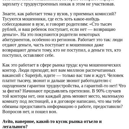
зарплату с трудоустроенных никак в этом не участвовав.
Знаете, как работает тема у вузов, у приемных комиссий?
Тусуются мошенники, где есть хоть какое-нибудь
собеседование в вузе, и говорят родителям: «Сто тысяч
рублей, и ваш ребенок поступает, если нет — возвращаю
деньги». На это покупаются родители некоторых
абитуриентов, особенно из регионов. Работает это так: люди
отдают деньги, часть поступает и мошенники даже
возвращают деньги тому, кто не поступил, а деньги тех, кто
поступил, оставляют себе.
Как это работает в сфере рынка труда: куча мошеннических
контор. Люди приходят, вот вам миллион распечатанных
вакансий с Superjob, идите — только вас там и ждут. Человек
платит тысячу, звонит и дальше звонит работодателю с
ощущением гарантии трудоустройства, а гарантий-то нет! Что
за фигня? Начинают предъявлять претензии. В 90% случаев
той конторы нет, они каждый день меняют место, маленькую
комнату под лестницей, а в договоре написано, что мы тебе
обязаны предоставить информацию о работе, предоставили?
Вопросов нет, и пошел вон.
Avito, наверное, какой-то кусок рынка отъело и
легального?