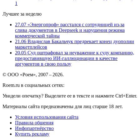
1
Лучшее за неделю
27.07
«Энергопроф» расстался с сотрудницей из-за
слива документов в Deepseek и нарушения режима
коммерческой тайны
21.06
Владислав Бакальчук предрекает конец дуополии
маркетплейсов
20.05
Суд оштрафовал за неуважение к суду компанию,
предоставившую ИИ-галлюцинации в качестве
аргументов в свою пользу
© ООО «Роем», 2007 – 2026.
Roem.ru в социальных сетях:
Увидели опечатку? Выделите ее в тексте и нажмите Ctrl+Enter.
Материалы сайта предназначены для лиц старше 18 лет.
Условия использования сайта
Правила общения
Инфопартнёрство
Купить рекламу