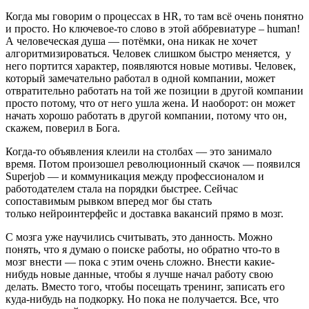
Когда мы говорим о процессах в HR, то там всё очень понятно
и просто. Но ключевое-то слово в этой аббревиатуре – human!
А человеческая душа — потёмки, она никак не хочет
алгоритмизироваться. Человек слишком быстро меняется, у
него портится характер, появляются новые мотивы. Человек,
который замечательно работал в одной компании, может
отвратительно работать на той же позиции в другой компании
просто потому, что от него ушла жена. И наоборот: он может
начать хорошо работать в другой компании, потому что он,
скажем, поверил в Бога.
Когда-то объявления клеили на столбах — это занимало
время. Потом произошел революционный скачок — появился
Superjob — и коммуникация между профессионалом и
работодателем стала на порядки быстрее. Сейчас
сопоставимым рывком вперед мог бы стать
только нейроинтерфейс и доставка вакансий прямо в мозг.
С мозга уже научились считывать, это данность. Можно
понять, что я думаю о поиске работы, но обратно что-то в
мозг внести — пока с этим очень сложно. Внести какие-
нибудь новые данные, чтобы я лучше начал работу свою
делать. Вместо того, чтобы посещать тренинг, записать его
куда-нибудь на подкорку. Но пока не получается. Все, что