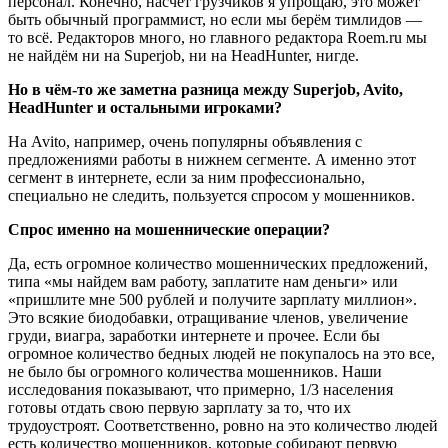
персонал. Конечно, насчёт грузчиков я упрощаю, это может
быть обычный программист, но если мы берём тимлидов —
то всё. Редакторов много, но главного редактора Roem.ru мы
не найдём ни на Superjob, ни на HeadHunter, нигде.
Но в чём-то же заметна разница между Superjob, Avito,
HeadHunter и остальными игроками?
На Avito, например, очень популярны объявления с
предложениями работы в нижнем сегменте. А именно этот
сегмент в интернете, если за ним профессионально,
специально не следить, пользуется спросом у мошенников.
Спрос именно на мошеннические операции?
Да, есть огромное количество мошеннических предложений,
типа «мы найдем вам работу, заплатите нам деньги» или
«пришлите мне 500 рублей и получите зарплату миллион».
Это всякие биодобавки, отращивание членов, увеличение
груди, виагра, заработки интернете и прочее. Если бы
огромное количество бедных людей не покупалось на это все,
не было бы огромного количества мошенников. Наши
исследования показывают, что примерно, 1/3 населения
готовы отдать свою первую зарплату за то, что их
трудоустроят. Соответственно, ровно на это количество людей
есть количество мошенников, которые собирают первую