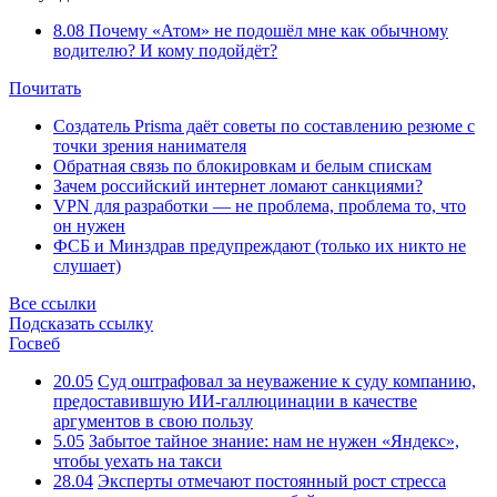
8.08
Почему «Атом» не подошёл мне как обычному
водителю? И кому подойдёт?
Почитать
Создатель Prisma даёт советы по составлению резюме с
точки зрения нанимателя
Обратная связь по блокировкам и белым спискам
Зачем российский интернет ломают санкциями?
VPN для разработки — не проблема, проблема то, что
он нужен
ФСБ и Минздрав предупреждают (только их никто не
слушает)
Все ссылки
Подсказать ссылку
Госвеб
20.05
Суд оштрафовал за неуважение к суду компанию,
предоставившую ИИ-галлюцинации в качестве
аргументов в свою пользу
5.05
Забытое тайное знание: нам не нужен «Яндекс»,
чтобы уехать на такси
28.04
Эксперты отмечают постоянный рост стресса