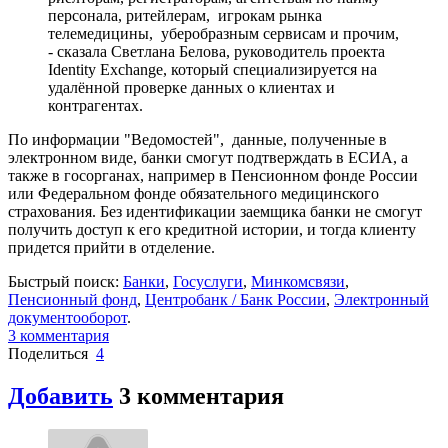
персонала, ритейлерам, игрокам рынка
телемедицины, уберобразным сервисам и прочим,
- сказала Светлана Белова, руководитель проекта
Identity Exchange, который специализируется на
удалённой проверке данных о клиентах и
контрагентах.
По информации "Ведомостей", данные, полученные в
электронном виде, банки смогут подтверждать в ЕСИА, а
также в госорганах, например в Пенсионном фонде России
или Федеральном фонде обязательного медицинского
страхования. Без идентификации заемщика банки не смогут
получить доступ к его кредитной истории, и тогда клиенту
придется прийти в отделение.
Быстрый поиск:
Банки
,
Госуслуги
,
Минкомсвязи
,
Пенсионный фонд
,
Центробанк / Банк России
,
Электронный
документооборот
.
3
комментария
Поделиться
4
Добавить
3
комментария