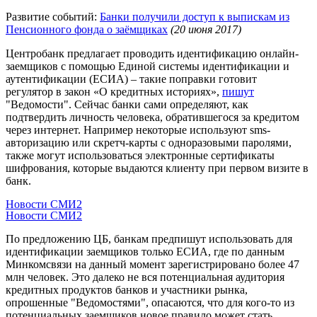
Развитие событий:
Банки получили доступ к выпискам из
Пенсионного фонда о заёмщиках
(20 июня 2017)
Центробанк предлагает проводить идентификацию онлайн-
заемщиков с помощью Единой системы идентификации и
аутентификации (ЕСИА) – такие поправки готовит
регулятор в закон «О кредитных историях»,
пишут
"Ведомости". Сейчас банки сами определяют, как
подтвердить личность человека, обратившегося за кредитом
через интернет. Например некоторые используют sms-
авторизацию или скретч-карты с одноразовыми паролями,
также могут использоваться электронные сертификаты
шифрования, которые выдаются клиенту при первом визите в
банк.
Новости СМИ2
Новости СМИ2
По предложению ЦБ, банкам предпишут использовать для
идентификации заемщиков только ЕСИА, где по данным
Минкомсвязи на данный момент зарегистрировано более 47
млн человек. Это далеко не вся потенциальная аудитория
кредитных продуктов банков и участники рынка,
опрошенные "Ведомостями", опасаются, что для кого-то из
потенциальных заемщиков новое правило может стать