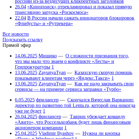
россиян из-за вездесущих кликбейтных заголовков
26.04
«Кинопоиск» отрекламировал и показал прямую
трансляцию запуска «Роскосмоса»
22.04
В России начали сажать инициаторов блокировок
«Флибусты» и «Рутрекера»
Все новости
Подсказать ссылку
Прямой эфир
14.06.2025
Мишико
—
О сложности признания того,
что мы мало что знаем о конфликте «Лесты» и
Генпрокуратуры
1
13.06.2025
ZayunyaTyan
—
Казахскую скорую помощь
показывают клиентам через «Яндекс.Такси»
1
13.06.2025
ZayunyaTyan
—
Как не надо закрывать свои
сервисы — на примере сервиса заправки «Турбо»
6.05.2025
фрилансер
—
Скончался Вячеслав Варванин:
директор по развитию той Lenta.ru, которой она никогда
уже не будет
1
26.04.2025
фрилансер
—
Таврин убеждает команду
«Авито», что Россельхозбанк будет лишь финансовым
акционером компании
1
25.04.2025
Vladimir Ilyashov
—
Нужна ли кнопка
«Пуск» в Windows вообще?
1