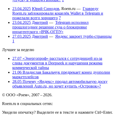
23.04.2025
Юрий Синодов
,
Roem.ru
—
Главреду
Roem.ru заблокировали кошелёк Wallet в Telegram и
пожелали всего хорошего
7
23.04.2025
Дмитрий
—
Telegram исполнил
прошлогоднее решение суда о блокировке
иноагентского «ВЧК-ОГПУ»
27.03.2025
Дмитрий
—
Яндекс закроет турбо-страницы
1
Лучшее за неделю
27.07
«Энергопроф» расстался с сотрудницей из-за
слива документов в Deepseek и нарушения режима
коммерческой тайны
21.06
Владислав Бакальчук предрекает конец дуополии
маркетплейсов
28.05
Почему «Яндекс» продал автомобильную доску
объявлений Auto.ru, но хочет купить «Островок»?
© ООО «Роем», 2007 – 2026.
Roem.ru в социальных сетях:
Увидели опечатку? Выделите ее в тексте и нажмите Ctrl+Enter.