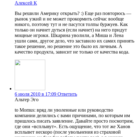
Алексей К
Вы решили Америку открыть? :) Еще раз повторюсь —
рынок узкий и не может прокормить сейчас вообще
никого, поэтому тут и не пасутся толпы буржуев. Как
только он начнет дуться (если начнет) на него придут
мощные игроки. Шкарина уволили, а Миша и Лена
ушли сами, другое дело, что заставило их самих принять
такое решение, но решение это было их личным. А
качество продукта, зависит не только от качества кода.
6 июля 2010 в 17:09
Ответить
Альтер Эго
to Momus: вряд ли уволенные или руководство
компании делились с вами причинами, по которым им
пришлось писать заявление. Давайте просто посмотрим,
где они «всплывут». Есть ощущение, что тот же Ханов
всплывет нескоро (после увольнения из страховой