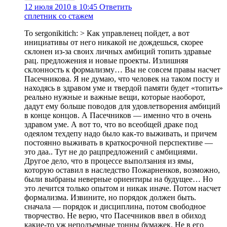
12 июля 2010 в 10:45
Ответить
сплетник со стажем
To sergonikitich: > Как управленец пойдет, а вот
инициативы от него никакой не дождешься, скорее
склонен из-за своих личных амбиций топить здравые
рац. предложения и новые проекты. Излишняя
склонность к формализму… Вы не совсем правы насчет
Пасечникова. Я не думаю, что человек на таком посту и
находясь в здравом уме и твердой памяти будет «топить»
реально нужные и важные вещи, которые наоборот,
дадут ему больше поводов для удовлетворения амбиций
в конце концов. А Пасечников — именно что в очень
здравом уме. А вот то, что во всеобщей драке под
одеялом техдепу надо было как-то выживать, и причем
постоянно выживать в краткосрочной перспективе —
это даа.. Тут не до рацпредложений с амбициями.
Другое дело, что в процессе выползания из ямы,
которую оставил в наследство Пожарненков, возможно,
были выбраны неверные ориентиры на будущее… Но
это лечится только опытом и никак иначе. Потом насчет
формализма. Извините, но порядок должен быть.
сначала — порядок и дисциплина, потом свободное
творчество. Не верю, что Пасечников ввел в обиход
какие-то уж неподъемные тонны бумажек. Не в его