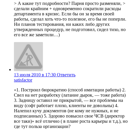
> А какие тут подробности? Парня просто разменяли, >
сделали крайним + одновременно сократили расходы
департамента в кризис. Если бы он за время своей
работы, сделал хоть что-то полезное, его бы не поперли.
Ни планов тестирования, ни каких либо других
утвержденных процедур, не подготовил, сидел тихо, но
его все же заметили…)
13 июля 2010 в 17:30
Ответить
satisfactor
«1. Построил бюрократию (способ имитации работы) 2.
Свел на нет разработку (латание дырок, — тоже работа)
3. Задницу оставил не прикрытой, — все проблемы на
виду (софт работает плохо, клиенты не довольны) 4.
Налепил кучу документов (не кому не нужных, и не
подписанных) 5. Здорово повысил свое ЧСВ (директор
все таки)» всё отлично ( в плане роста карьеры и т.д.), но
где тут польза организации?