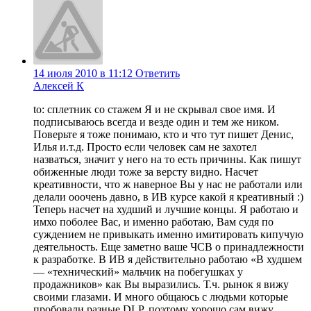
14 июля 2010 в 11:12
Ответить
Алексей К
to: сплетник со стажем Я и не скрывал свое имя. И
подписываюсь всегда и везде один и тем же ником.
Поверьте я тоже понимаю, кто и что тут пишет Денис,
Илья и.т.д. Просто если человек сам не захотел
назваться, значит у него на то есть причины. Как пишут
обиженные люди тоже за версту видно. Насчет
креативности, что ж наверное Вы у нас не работали или
делали ооочень давно, в ИВ курсе какой я креативный :)
Теперь насчет на худший и лучшие концы. Я работаю и
имхо поболее Вас, и именно работаю, Вам судя по
суждением не привыкать именно имитировать кипучую
деятельность. Еще заметно ваше ЧСВ о принадлежности
к разработке. В ИВ я действительно работаю «В худшем
— «технический» мальчик на побегушках у
продажников» как Вы выразились. Т.ч. рынок я вижу
своими глазами. И много общаюсь с людьми которые
пробовали разные DLP, поэтому хорошо сам вижу