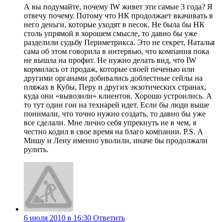
А вы подумайте, почему IW живет эти самые 3 года? Я
отвечу почему. Потому что НК продолжает вкачивать в
него деньги, которые уходят в песок. Не была бы НК
столь упрямой в хорошем смысле, то давно бы уже
разделили судьбу Периметрикса. Это не секрет, Наталья
сама об этом говорила в интервью, что компания пока
не вышла на профит. Не нужно делать вид, что IW
кормилась от продаж, которые своей печенью или
другими органами добивались доблестные сейлы на
пляжах в Кубы, Перу и других экзотических странах,
куда они «вывозили» клиентов. Хорошо устроились. А
то тут один гон на технарей идет. Если бы люди выше
понимали, что точно нужно создать, то давно бы уже
все сделали. Мне лично себя упрекнуть не в чем, я
честно кодил в свое время на благо компании. P.S. А
Мишу и Лену именно уволили, иначе бы продолжали
рулить.
6 июля 2010 в 16:30
Ответить