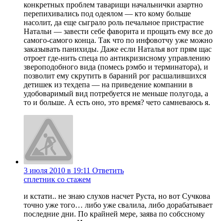
конкретных проблем таварищи начальнички азартно
перепихивались под одеялом — кто кому больше
насолит, да еще сыграло роль печальное пристрастие
Натальи — завести себе фаворита и прощать ему все до
самого-самого конца. Так что по инфовотчу уже можно
заказывать панихиды. Даже если Наталья вот прям щас
отроет где-нить спеца по антикризисному управлению
звероподобного вида (помесь рэмбо и терминатора), и
позволит ему скрутить в бараний рог расшалившихся
детишек из техдепа — на приведение компании в
удобоваримый вид потребуется не меньше полугода, а
то и больше. А есть оно, это время? чето самневаюсь я.
3 июля 2010 в 19:11
Ответить
сплетник со стажем
и кстати.. не знаю слухов насчет Руста, но вот Сучкова
точно уже того… либо уже свалила, либо дорабатывает
последние дни. По крайней мере, заява по собссному