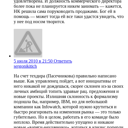
удовлетворена. И должность коммерческого директора
более пока не планируется никем занимать — кажется,
НК решила сама поруководить продажами. Бог ей в
помощь — может тогда ей все таки удастся увидеть, что
у нее под носом творится.
5 июля 2010 в 21:50
Ответить
sergonikitich
На счет техдира (Пасечникова) правильно написано
выше. Как управленец пойдет, а вот инициативы от
него никакой не дождешься, скорее склонен из-за своих
личных амбиций топить здравые рац. предложения и
новые проекты. Излишняя склонность к формализму
подошла бы, например, IBM, но для небольшой
компании как Infowatch, которой нужно крутиться и
быстро реагировать на изменения рынка — это только
губительно. Но в целом, работать в его команде было
неплохо. Время действительно упущено и никакие
новые «варяги-неудачники», которых в кризис поперли