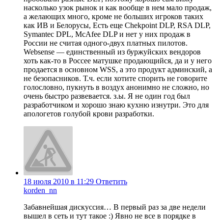
насколько узок рынок и как вообще в нем мало продаж,
а желающих много, кроме не больших игроков таких
как ИВ и Белорусы, Есть еще Chekpoint DLP, RSA DLP,
Symantec DPL, McAfee DLP и нет у них продаж в
России не считая одного-двух платных пилотов.
Websense — единственный из буржуйских вендоров
хоть как-то в Россее матушке продающийся, да и у него
продается в основном WSS, а это продукт админский, а
не безопасников. Т.ч. если хотите спорить не говорите
голословно, пукнуть в воздух анонимно не сложно, но
очень быстро развевается. з.ы. Я не один год был
разработчиком и хорошо знаю кухню изнутри. Это для
апологетов голубой крови разработки.
18 июля 2010 в 11:29
Ответить
korden_nn
Забавнейшая дискуссия… В первый раз за две недели
вышел в сеть и тут такое :) Явно не все в порядке в