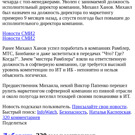
чехарда с топ-менеджерами. Уволен с занимаемой должность
исполнительный директор компании, Михаил Ханов. Михаил
был назначен на должность директора по маркетингу
примерно 9 месяцев назад, а спустя полгода был повышен до
исполнительного директора компании.
Новости СМИ2
Новости СМИ2
Ранее Михаил Ханов успел поработать в компаниях Рамблер,
МТС, Бинбанке и даже засветиться в передачах "Что? Где?
Когда?". Зачем "мистера Рамблера" взяли на ответственную
должность в софтверную компанию, где требуется высокий
уровень компетенции по ИТ и ИБ - непонятно и нельзя
объяснить логически.
Предшественник Михаила, некий Виктор Папенко перешел
рулить маркетингом софтверной компании из пивной отрасли
и около полугода веселил технарей своими познаниями в ИТ.
Новость подсказал пользователь.
Присылайте свои новости
.
Быстрый поиск:
InfoWatch
,
Безопасность
,
Наталья Касперская
.
320
комментариев
Поделиться