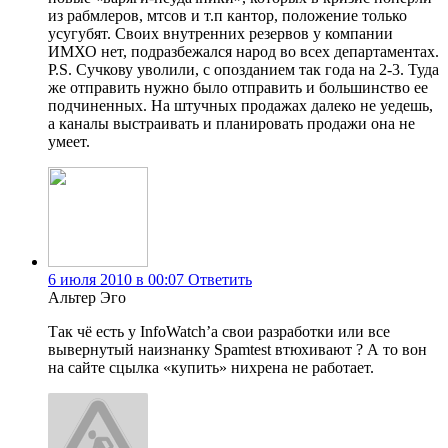
из рабмлеров, мтсов и т.п кантор, положение только
усугубят. Своих внутренних резервов у компании
ИМХО нет, подразбежался народ во всех департаментах.
P.S. Сучкову уволили, с опозданием так года на 2-3. Туда
же отправить нужно было отправить и большинство ее
подчиненных. На штучных продажах далеко не уедешь,
а каналы выстраивать и планировать продажи она не
умеет.
6 июля 2010 в 00:07
Ответить
Альтер Эго
Так чё есть у InfoWatch’а свои разработки или все
вывернутый наизнанку Spamtest втюхивают ? А то вон
на сайте сцылка «купить» нихрена не работает.