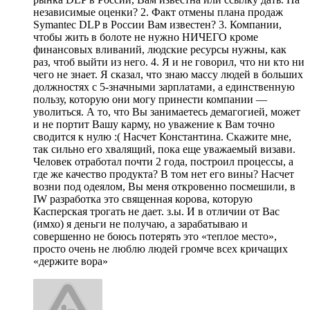
независимые оценки? 2. Факт отмены плана продаж
Symantec DLP в России Вам известен? 3. Компании,
чтобы жить в болоте не нужно НИЧЕГО кроме
финансовых вливаний, людские ресурсы нужны, как
раз, чтоб выйти из него. 4. Я и не говорил, что ни кто ни
чего не знает. Я сказал, что знаю массу людей в больших
должностях с 5-значными зарплатами, а единственную
пользу, которую они могу принести компании —
уволиться. А то, что Вы занимаетесь демагогией, может
и не портит Вашу карму, но уважение к Вам точно
сводится к нулю :( Насчет Константина. Скажите мне,
так сильно его хвалящий, пока еще уважаемый визави.
Человек отработал почти 2 года, построил процессы, а
где же качество продукта? В том нет его вины? Насчет
возни под одеялом, Вы меня откровенно посмешили, в
IW разработка это священная корова, которую
Касперская трогать не дает. з.ы. И в отличии от Вас
(имхо) я деньги не получаю, а зарабатываю и
совершенно не боюсь потерять это «теплое место»,
просто очень не люблю людей громче всех кричащих
«держите вора»