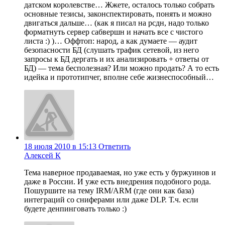
датском королевстве… Жжете, осталось только собрать
основные тезисы, законспектировать, понять и можно
двигаться дальше… (как я писал на рсдн, надо только
форматнуть сервер сабвершн и начать все с чистого
листа :) )… Оффтоп: народ, а как думаете — аудит
безопасности БД (слушать трафик сетевой, из него
запросы к БД дергать и их анализировать + ответы от
БД) — тема бесполезная? Или можно продать? А то есть
идейка и прототипчег, вполне себе жизнеспособный…
18 июля 2010 в 15:13
Ответить
Алексей К
Тема наверное продаваемая, но уже есть у буржуинов и
даже в России. И уже есть внедрения подобного рода.
Пошуршите на тему IRM/ARM (где они как база)
интеграций со сниферами или даже DLP. Т.ч. если
будете денпинговать только :)