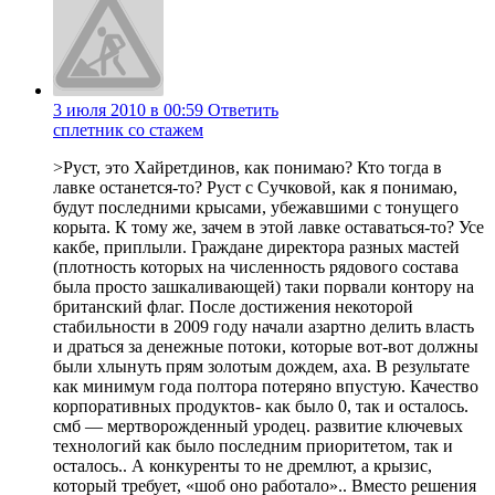
3 июля 2010 в 00:59
Ответить
сплетник со стажем
>Руст, это Хайретдинов, как понимаю? Кто тогда в
лавке останется-то? Руст с Сучковой, как я понимаю,
будут последними крысами, убежавшими с тонущего
корыта. К тому же, зачем в этой лавке оставаться-то? Усе
какбе, приплыли. Граждане директора разных мастей
(плотность которых на численность рядового состава
была просто зашкаливающей) таки порвали контору на
британский флаг. После достижения некоторой
стабильности в 2009 году начали азартно делить власть
и драться за денежные потоки, которые вот-вот должны
были хлынуть прям золотым дождем, аха. В результате
как минимум года полтора потеряно впустую. Качество
корпоративных продуктов- как было 0, так и осталось.
смб — мертворожденный уродец. развитие ключевых
технологий как было последним приоритетом, так и
осталось.. А конкуренты то не дремлют, а крызис,
который требует, «шоб оно работало».. Вместо решения