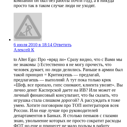
компании он был без работы почти год), а в никуда
просто так в таком случае люди не уходят.
6 июля 2010 в 18:14
Ответить
Алексей К
to Alter Ego: Про «вряд ли» Сразу видно, что с Вами мы
не знакомы :) Естественно я не могу прочесть, что
человек думает, но люди делились. Раньше в армии был
такой принцип = Критикуешь — предлагай,
предлагаешь — выполняй А тут пока только крик
«Шеф, все пропало, гипс снимают, клиента увозят». Вы
лично денег Касперской даете на ИВ? Или может ее
личный финансовый консультант, что бы сказать, что
игрушка стала слишком дорогой? А рассуждать я тоже
умею. Хотите поговорим про ТОП интеграторов всея
России. Или еще лучше про руководителей
департаментов в Банках. Я столько пеньков с глазами
знаю, увольнение которых не просто сократит расходы
ФОТ но еще и принесет не мало пользы в работу