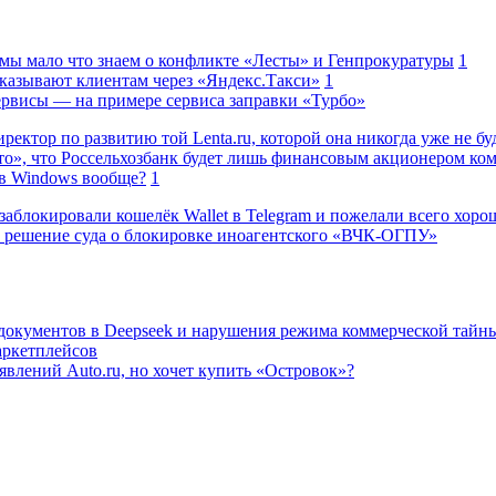
 мы мало что знаем о конфликте «Лесты» и Генпрокуратуры
1
казывают клиентам через «Яндекс.Такси»
1
сервисы — на примере сервиса заправки «Турбо»
ректор по развитию той Lenta.ru, которой она никогда уже не бу
о», что Россельхозбанк будет лишь финансовым акционером ко
в Windows вообще?
1
заблокировали кошелёк Wallet в Telegram и пожелали всего хоро
 решение суда о блокировке иноагентского «ВЧК-ОГПУ»
 документов в Deepseek и нарушения режима коммерческой тайн
аркетплейсов
влений Auto.ru, но хочет купить «Островок»?