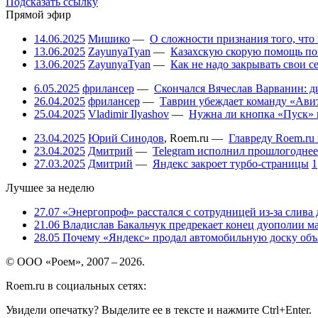
Подсказать ссылку
Прямой эфир
14.06.2025
Мишико
—
О сложности признания того, что
13.06.2025
ZayunyaTyan
—
Казахскую скорую помощь по
13.06.2025
ZayunyaTyan
—
Как не надо закрывать свои 
6.05.2025
фрилансер
—
Скончался Вячеслав Варванин: ди
26.04.2025
фрилансер
—
Таврин убеждает команду «Авит
25.04.2025
Vladimir Ilyashov
—
Нужна ли кнопка «Пуск» 
23.04.2025
Юрий Синодов
,
Roem.ru
—
Главреду Roem.ru 
23.04.2025
Дмитрий
—
Telegram исполнил прошлогоднее
27.03.2025
Дмитрий
—
Яндекс закроет турбо-страницы
1
Лучшее за неделю
27.07
«Энергопроф» расстался с сотрудницей из-за слива
21.06
Владислав Бакальчук предрекает конец дуополии м
28.05
Почему «Яндекс» продал автомобильную доску объя
© ООО «Роем», 2007 – 2026.
Roem.ru в социальных сетях:
Увидели опечатку? Выделите ее в тексте и нажмите Ctrl+Enter.