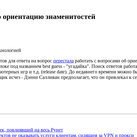
ю ориентацию знаменитостей
ехнологией
тов для ответа на вопрос
перестала
работать с вопросами об орие
оке под названием best guess - "угадайка". Поиск ответов работ
терных игр и т.д. (release date). До недавнего времени можно б
щик исчез - Дэнни Салливан предполагает, что он привлекал к 
ек, повлиявший на весь Рунет
ктов не оказывать услуги клиентам, сидящим за VPN и прокси