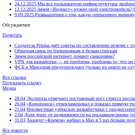
24.12.2025
Мы все пользователи инфраструктуры двойног
12.12.2025
Зачем «Яндексу» нужен свой электромобиль?
9.09.2025
Размышления о том, какую оперативно значим
Обсуждаемое
Почитать
Создатель Prisma даёт советы по составлению резюме с т
Обратная связь по блокировкам и белым спискам
Зачем российский интернет ломают санкциями?
VPN для разработки — не проблема, проблема то, что он
ФСБ и Минздрав предупреждают (только их никто не слу
Все ссылки
Подсказать ссылку
Медиа
28.04
Эксперты отмечают постоянный рост стресса росси
26.04
«Кинопоиск» отрекламировал и показал прямую тр
21.04
Неизвестные узбекские разработчики с продюссером
2.04
Доля денег от недвижимости на рекламном рынке уп
31.03
Аккаунт «Кремля» набрал в Max в 5 раз больше подп
Все новости