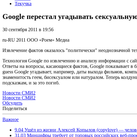
Текучка
Google перестал угадывать сексуальну
30 сентября 2011 в 19:56
ru-RU
2011
ООО «Роем»
Медиа
Извлечение фактов оказалось "политически" неоднозначной т
Технология Google по извлечению и анализу информации с сай
Ответы на вопросы, касающиеся фактов, Google показывает в бл
guess Google угадывает, например, даты выхода фильмов, компью
знаменитость геем, бисексуалом или натуралом. Теперь колдун
подсказкам, и за это погиб.
Новости СМИ2
Новости СМИ2
Обсудить
Поделиться
Важное
9.04
Ушёл из жизни Алексей Копылов (copylove) — челов
31.03
Минцифры требует от топовых российских веб-прое