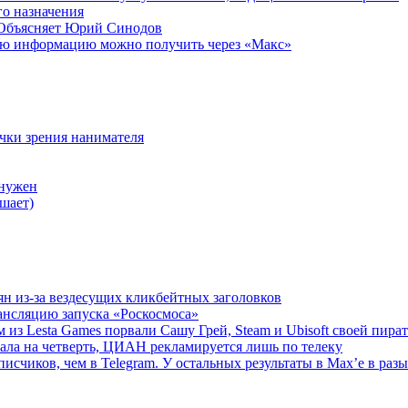
о назначения
 Объясняет Юрий Синодов
ую информацию можно получить через «Макс»
очки зрения нанимателя
 нужен
шает)
ян из-за вездесущих кликбейтных заголовков
ансляцию запуска «Роскосмоса»
 из Lesta Games порвали Сашу Грей, Steam и Ubisoft своей пира
ала на четверть, ЦИАН рекламируется лишь по телеку
исчиков, чем в Telegram. У остальных результаты в Max’е в разы