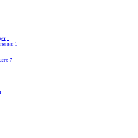
дет
1
мпании
1
шего
7
ы