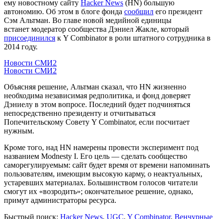
ему новостному сайту
Hacker News
(HN) большую
автономию. Об этом в блоге фонда
сообщил
его президент
Сэм Альтман. Во главе новой медийной единицы
встанет модератор сообщества Дэниел Жакле, который
присоединился
к Y Combinator в роли штатного сотрудника в
2014 году.
Новости СМИ2
Новости СМИ2
Объясняя решение, Альтман сказал, что HN жизненно
необходима независимая редполитика, и фонд доверяет
Дэниелу в этом вопросе. Последний будет подчиняться
непосредственно президенту и отчитываться
Попечительскому Совету Y Combinator, если посчитает
нужным.
Кроме того, над HN намерены провести эксперимент под
названием Modnesty I. Его цель — сделать сообщество
саморегулируемым: сайт будет время от времени напоминать
пользователям, имеющим высокую карму, о неактуальных,
устаревших материалах. Большинством голосов читатели
смогут их «возродить»; окончательное решение, однако,
примут администраторы ресурса.
Быстрый поиск:
Hacker News
,
UGC
,
Y Combinator
,
Венчурные