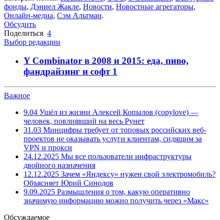
фонды
,
Дэниел Жакле
,
Новости
,
Новостные агрегаторы
,
Онлайн-медиа
,
Сэм Альтман
.
Обсудить
Поделиться
4
Выбор редакции
Y Combinator в 2008 и 2015: еда, пиво,
фандрайзинг и софт
1
Важное
9.04
Ушёл из жизни Алексей Копылов (copylove) —
человек, повлиявший на весь Рунет
31.03
Минцифры требует от топовых российских веб-
проектов не оказывать услуги клиентам, сидящим за
VPN и прокси
24.12.2025
Мы все пользователи инфраструктуры
двойного назначения
12.12.2025
Зачем «Яндексу» нужен свой электромобиль?
Объясняет Юрий Синодов
9.09.2025
Размышления о том, какую оперативно
значимую информацию можно получить через «Макс»
Обсуждаемое