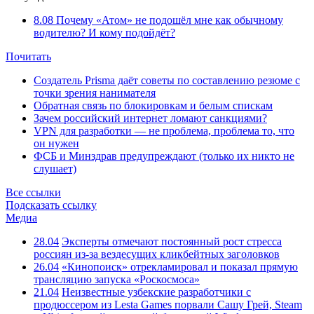
8.08
Почему «Атом» не подошёл мне как обычному
водителю? И кому подойдёт?
Почитать
Создатель Prisma даёт советы по составлению резюме с
точки зрения нанимателя
Обратная связь по блокировкам и белым спискам
Зачем российский интернет ломают санкциями?
VPN для разработки — не проблема, проблема то, что
он нужен
ФСБ и Минздрав предупреждают (только их никто не
слушает)
Все ссылки
Подсказать ссылку
Медиа
28.04
Эксперты отмечают постоянный рост стресса
россиян из-за вездесущих кликбейтных заголовков
26.04
«Кинопоиск» отрекламировал и показал прямую
трансляцию запуска «Роскосмоса»
21.04
Неизвестные узбекские разработчики с
продюссером из Lesta Games порвали Сашу Грей, Steam