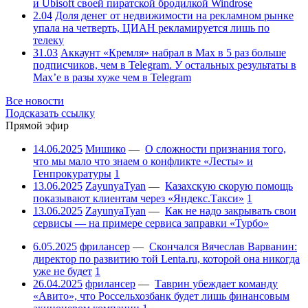
и Ubisoft своей пиратской бродилкой Windrose
2.04
Доля денег от недвижимости на рекламном рынке
упала на четверть, ЦИАН рекламируется лишь по
телеку
31.03
Аккаунт «Кремля» набрал в Max в 5 раз больше
подписчиков, чем в Telegram. У остальных результаты в
Max’е в разы хуже чем в Telegram
Все новости
Подсказать ссылку
Прямой эфир
14.06.2025
Мишико
—
О сложности признания того,
что мы мало что знаем о конфликте «Лесты» и
Генпрокуратуры
1
13.06.2025
ZayunyaTyan
—
Казахскую скорую помощь
показывают клиентам через «Яндекс.Такси»
1
13.06.2025
ZayunyaTyan
—
Как не надо закрывать свои
сервисы — на примере сервиса заправки «Турбо»
6.05.2025
фрилансер
—
Скончался Вячеслав Варванин:
директор по развитию той Lenta.ru, которой она никогда
уже не будет
1
26.04.2025
фрилансер
—
Таврин убеждает команду
«Авито», что Россельхозбанк будет лишь финансовым