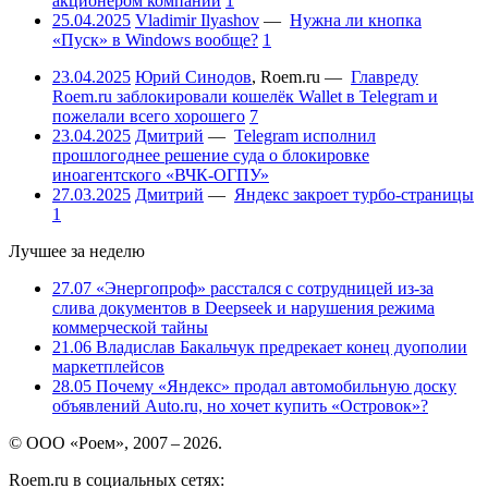
акционером компании
1
25.04.2025
Vladimir Ilyashov
—
Нужна ли кнопка
«Пуск» в Windows вообще?
1
23.04.2025
Юрий Синодов
,
Roem.ru
—
Главреду
Roem.ru заблокировали кошелёк Wallet в Telegram и
пожелали всего хорошего
7
23.04.2025
Дмитрий
—
Telegram исполнил
прошлогоднее решение суда о блокировке
иноагентского «ВЧК-ОГПУ»
27.03.2025
Дмитрий
—
Яндекс закроет турбо-страницы
1
Лучшее за неделю
27.07
«Энергопроф» расстался с сотрудницей из-за
слива документов в Deepseek и нарушения режима
коммерческой тайны
21.06
Владислав Бакальчук предрекает конец дуополии
маркетплейсов
28.05
Почему «Яндекс» продал автомобильную доску
объявлений Auto.ru, но хочет купить «Островок»?
© ООО «Роем», 2007 – 2026.
Roem.ru в социальных сетях: