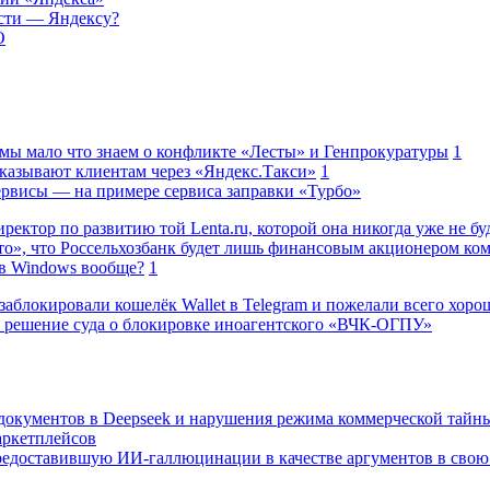
ости — Яндексу?
O
 мы мало что знаем о конфликте «Лесты» и Генпрокуратуры
1
казывают клиентам через «Яндекс.Такси»
1
сервисы — на примере сервиса заправки «Турбо»
ректор по развитию той Lenta.ru, которой она никогда уже не бу
о», что Россельхозбанк будет лишь финансовым акционером ко
в Windows вообще?
1
заблокировали кошелёк Wallet в Telegram и пожелали всего хоро
 решение суда о блокировке иноагентского «ВЧК-ОГПУ»
 документов в Deepseek и нарушения режима коммерческой тайн
аркетплейсов
редоставившую ИИ-галлюцинации в качестве аргументов в свою