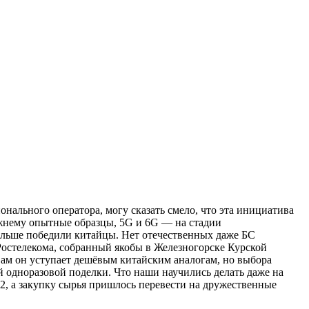
ального оператора, могу сказать смело, что эта инициатива
ежнему опытные образцы, 5G и 6G — на стадии
дальше победили китайцы. Нет отечественных даже БС
остелекома, собранный якобы в Железногорске Курской
вам он уступает дешёвым китайским аналогам, но выбора
ей одноразовой поделки. Что наши научились делать даже на
 2, а закупку сырья пришлось перевести на дружественные