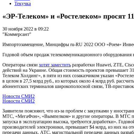
Текучка
«ЭР-Телеком» и «Ростелеком» просят 11
30 ноября 2022 в 09:22
"Коммерсант"
Импортозамещение, Минцифры
ru-RU
2022
ООО «Роем»
Инве
Годовой объем продаж телекоммуникационного оборудования на
Операторы связи
хотят заместить
разработки Huawei, ZTE, Cisco
действий на Украине. Общая стоимость проектов превышает 31,5
Телеком Холдинг», в пяти из них созаказчиком указан «Росте
в целом в 27,5 млрд руб., из которых около 4 млрд руб. рассчит
абонентских терминалов широкополосной связи, ТВ-приставок
Новости СМИ2
Новости СМИ2
Заявители поясняют, что из-за проблем с закупками у иностран
МТС, «МегаФон», «Вымпелком» и другие операторы. В МТС под
запуска в эксплуатацию высока, требуются доработки». Годо
производителей электроники, превышает $4 млрд, из них на о
передачи данных, АТС, магистральной передачи данных разраб