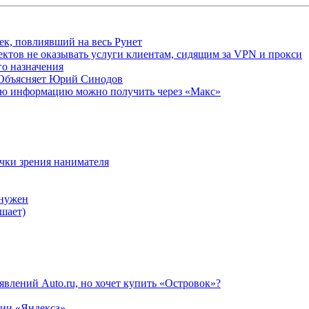
ек, повлиявший на весь Рунет
ктов не оказывать услуги клиентам, сидящим за VPN и прокси
о назначения
 Объясняет Юрий Синодов
ую информацию можно получить через «Макс»
очки зрения нанимателя
 нужен
шает)
влений Auto.ru, но хочет купить «Островок»?
нии «Яндекса»