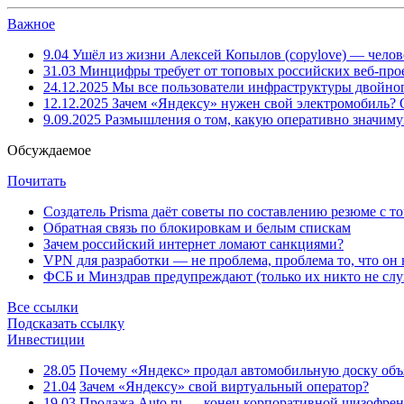
Важное
9.04
Ушёл из жизни Алексей Копылов (copylove) — челов
31.03
Минцифры требует от топовых российских веб-прое
24.12.2025
Мы все пользователи инфраструктуры двойног
12.12.2025
Зачем «Яндексу» нужен свой электромобиль?
9.09.2025
Размышления о том, какую оперативно значим
Обсуждаемое
Почитать
Создатель Prisma даёт советы по составлению резюме с т
Обратная связь по блокировкам и белым спискам
Зачем российский интернет ломают санкциями?
VPN для разработки — не проблема, проблема то, что он
ФСБ и Минздрав предупреждают (только их никто не слу
Все ссылки
Подсказать ссылку
Инвестиции
28.05
Почему «Яндекс» продал автомобильную доску объя
21.04
Зачем «Яндексу» свой виртуальный оператор?
19.03
Продажа Auto.ru — конец корпоративной шизофре