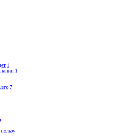
дет
1
мпании
1
шего
7
ы
 пользу