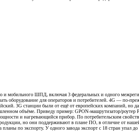
 и мобильного ШПД, включая 3 федеральных и одного межрегион
пать оборудование для операторов и потребителей. 4G — по-пр
айский. 3G станции были от ещё от европейских компаний, но 
ышленном объёме. Приведу пример: GPON-машрутизатор/роутер Р
 мощности и нагревающийся прибор. По потребительским свойст
й продукции, но они поддерживают в плане ПО, в отличие от наш
ланы по экспорту. У одного завода экспорт с 18 стран упал до