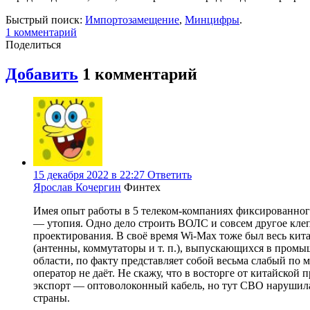
Быстрый поиск:
Импортозамещение
,
Минцифры
.
1
комментарий
Поделиться
Добавить
1
комментарий
15 декабря 2022 в 22:27
Ответить
Ярослав Кочергин
Финтех
Имея опыт работы в 5 телеком-компаниях фиксированного
— утопия. Одно дело строить ВОЛС и совсем другое кле
проектирования. В своё время Wi-Max тоже был весь кит
(антенны, коммутаторы и т. п.), выпускающихся в пром
области, по факту представляет собой весьма слабый по
оператор не даёт. Не скажу, что в восторге от китайско
экспорт — оптоволоконный кабель, но тут СВО нарушила п
страны.