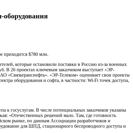
м-оборудования
е приходится $780 млн.
одителей, которые остановили поставки в Россию из-за военных
руб. В 26 проектах ключевым заказчиком выступает «ЭР-
и АО «Связьтранснефть». «ЭР-Телеком» оценивает свои проекты
пектра оборудования и софта, в частности: Wi-Fi точек доступа,
тупа к госуслугам. В числе потенциальных заказчиков указаны
ая: «Отечественных решений мало. Там, где готовность
ийском рынке, по данным Ассоциации разработчиков и
орудование для ШПД, стационарного беспроводного доступа и