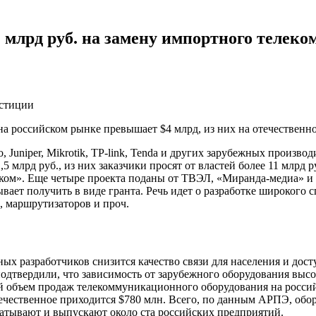
 млрд руб. на замену импортного телеко
стиции
 российском рынке превышает $4 млрд, из них на отечественно
, Juniper, Mikrotik, TP-link, Tenda и других зарубежных произв
 млрд руб., из них заказчики просят от властей более 11 млрд 
леком». Еще четыре проекта поданы от ТВЭЛ, «Миранда-медиа» 
ывает получить в виде гранта. Речь идет о разработке широкого с
, маршрутизаторов и проч.
ных разработчиков снизится качество связи для населения и дос
твердили, что зависимость от зарубежного оборудования высок
вой объем продаж телекоммуникационного оборудования на росс
течественное приходится $780 млн. Всего, по данным АРПЭ, об
атывают и выпускают около ста российских предприятий.