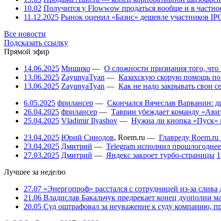
10.02
Получится у Flowwow продаться вообще и в частн
11.12.2025
Рынок оценил «Базис» дешевле участников IP
Все новости
Подсказать ссылку
Прямой эфир
14.06.2025
Мишико
—
О сложности признания того, что
13.06.2025
ZayunyaTyan
—
Казахскую скорую помощь по
13.06.2025
ZayunyaTyan
—
Как не надо закрывать свои 
6.05.2025
фрилансер
—
Скончался Вячеслав Варванин: ди
26.04.2025
фрилансер
—
Таврин убеждает команду «Авит
25.04.2025
Vladimir Ilyashov
—
Нужна ли кнопка «Пуск» 
23.04.2025
Юрий Синодов
,
Roem.ru
—
Главреду Roem.ru 
23.04.2025
Дмитрий
—
Telegram исполнил прошлогоднее
27.03.2025
Дмитрий
—
Яндекс закроет турбо-страницы
1
Лучшее за неделю
27.07
«Энергопроф» расстался с сотрудницей из-за слива
21.06
Владислав Бакальчук предрекает конец дуополии м
20.05
Суд оштрафовал за неуважение к суду компанию, п