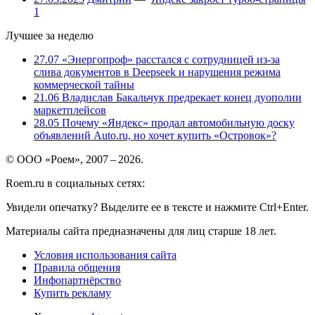
1
Лучшее за неделю
27.07
«Энергопроф» расстался с сотрудницей из-за
слива документов в Deepseek и нарушения режима
коммерческой тайны
21.06
Владислав Бакальчук предрекает конец дуополии
маркетплейсов
28.05
Почему «Яндекс» продал автомобильную доску
объявлений Auto.ru, но хочет купить «Островок»?
© ООО «Роем», 2007 – 2026.
Roem.ru в социальных сетях:
Увидели опечатку? Выделите ее в тексте и нажмите Ctrl+Enter.
Материалы сайта предназначены для лиц старше 18 лет.
Условия использования сайта
Правила общения
Инфопартнёрство
Купить рекламу