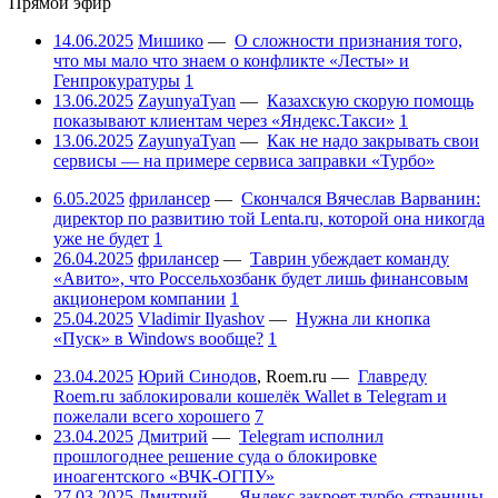
Прямой эфир
14.06.2025
Мишико
—
О сложности признания того,
что мы мало что знаем о конфликте «Лесты» и
Генпрокуратуры
1
13.06.2025
ZayunyaTyan
—
Казахскую скорую помощь
показывают клиентам через «Яндекс.Такси»
1
13.06.2025
ZayunyaTyan
—
Как не надо закрывать свои
сервисы — на примере сервиса заправки «Турбо»
6.05.2025
фрилансер
—
Скончался Вячеслав Варванин:
директор по развитию той Lenta.ru, которой она никогда
уже не будет
1
26.04.2025
фрилансер
—
Таврин убеждает команду
«Авито», что Россельхозбанк будет лишь финансовым
акционером компании
1
25.04.2025
Vladimir Ilyashov
—
Нужна ли кнопка
«Пуск» в Windows вообще?
1
23.04.2025
Юрий Синодов
,
Roem.ru
—
Главреду
Roem.ru заблокировали кошелёк Wallet в Telegram и
пожелали всего хорошего
7
23.04.2025
Дмитрий
—
Telegram исполнил
прошлогоднее решение суда о блокировке
иноагентского «ВЧК-ОГПУ»
27.03.2025
Дмитрий
—
Яндекс закроет турбо-страницы