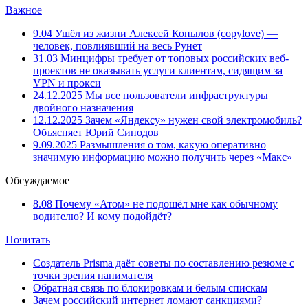
Важное
9.04
Ушёл из жизни Алексей Копылов (copylove) —
человек, повлиявший на весь Рунет
31.03
Минцифры требует от топовых российских веб-
проектов не оказывать услуги клиентам, сидящим за
VPN и прокси
24.12.2025
Мы все пользователи инфраструктуры
двойного назначения
12.12.2025
Зачем «Яндексу» нужен свой электромобиль?
Объясняет Юрий Синодов
9.09.2025
Размышления о том, какую оперативно
значимую информацию можно получить через «Макс»
Обсуждаемое
8.08
Почему «Атом» не подошёл мне как обычному
водителю? И кому подойдёт?
Почитать
Создатель Prisma даёт советы по составлению резюме с
точки зрения нанимателя
Обратная связь по блокировкам и белым спискам
Зачем российский интернет ломают санкциями?