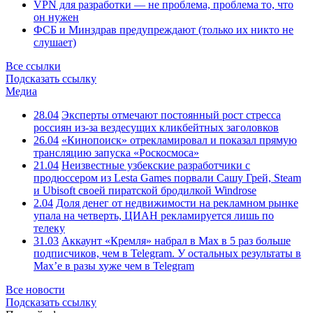
VPN для разработки — не проблема, проблема то, что
он нужен
ФСБ и Минздрав предупреждают (только их никто не
слушает)
Все ссылки
Подсказать ссылку
Медиа
28.04
Эксперты отмечают постоянный рост стресса
россиян из-за вездесущих кликбейтных заголовков
26.04
«Кинопоиск» отрекламировал и показал прямую
трансляцию запуска «Роскосмоса»
21.04
Неизвестные узбекские разработчики с
продюссером из Lesta Games порвали Сашу Грей, Steam
и Ubisoft своей пиратской бродилкой Windrose
2.04
Доля денег от недвижимости на рекламном рынке
упала на четверть, ЦИАН рекламируется лишь по
телеку
31.03
Аккаунт «Кремля» набрал в Max в 5 раз больше
подписчиков, чем в Telegram. У остальных результаты в
Max’е в разы хуже чем в Telegram
Все новости
Подсказать ссылку