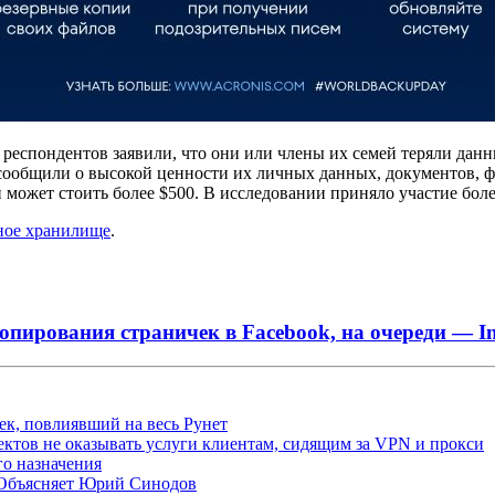
 респондентов заявили, что они или члены их семей теряли данн
сообщили о высокой ценности их личных данных, документов, фо
может стоить более $500. В исследовании приняло участие более
ное хранилище
.
копирования страничек в Facebook, на очереди — I
ек, повлиявший на весь Рунет
ктов не оказывать услуги клиентам, сидящим за VPN и прокси
о назначения
 Объясняет Юрий Синодов