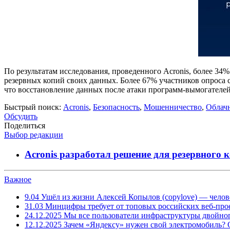
По результатам исследования, проведенного Acronis, более 34%
резервных копий своих данных. Более 67% участников опроса 
что восстановление данных после атаки программ-вымогателей 
Быстрый поиск:
Acronis
,
Безопасность
,
Мошенничество
,
Облач
Обсудить
Поделиться
Выбор редакции
Acronis разработал решение для резервного 
Важное
9.04
Ушёл из жизни Алексей Копылов (copylove) — челов
31.03
Минцифры требует от топовых российских веб-прое
24.12.2025
Мы все пользователи инфраструктуры двойног
12.12.2025
Зачем «Яндексу» нужен свой электромобиль?