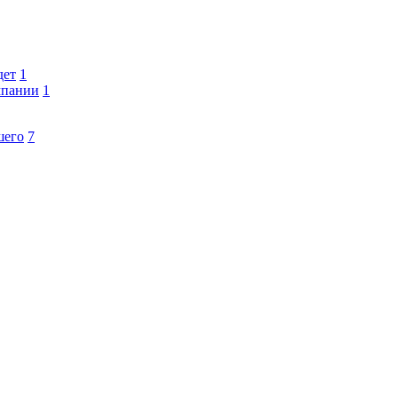
дет
1
мпании
1
шего
7