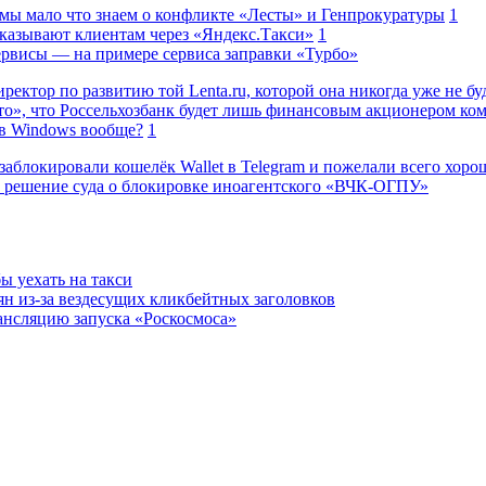
 мы мало что знаем о конфликте «Лесты» и Генпрокуратуры
1
казывают клиентам через «Яндекс.Такси»
1
сервисы — на примере сервиса заправки «Турбо»
ректор по развитию той Lenta.ru, которой она никогда уже не бу
о», что Россельхозбанк будет лишь финансовым акционером ко
в Windows вообще?
1
заблокировали кошелёк Wallet в Telegram и пожелали всего хоро
 решение суда о блокировке иноагентского «ВЧК-ОГПУ»
ы уехать на такси
н из-за вездесущих кликбейтных заголовков
ансляцию запуска «Роскосмоса»