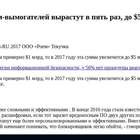
м-вымогателей вырастут в пять раз, до $
u-RU
2017
ООО «Роем»
Текучка
примерно $1 млрд, то в 2017 году эта сумма увеличится до $5 
егии информационной безопасности, у 56% нет процедуры реаг
примерно $1 млрд, то в 2017 году эта сумма увеличится до $5 
е.
ее сложными и эффективными . В конце 2016 года стала известн
 расшифровки, если тот заразит вредоносным ПО двух других п
станут еще более персонализированными и эффективными. Вмес
й начинают понимать, что блокировщиков легко обойти, - говори