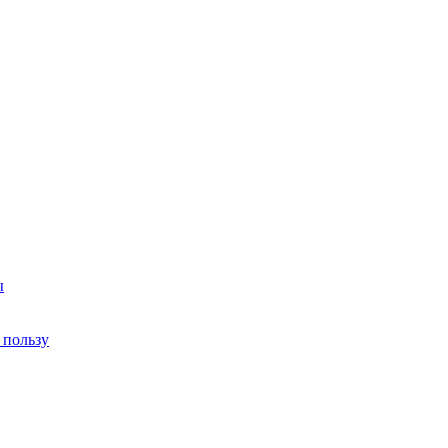
ы
 пользу