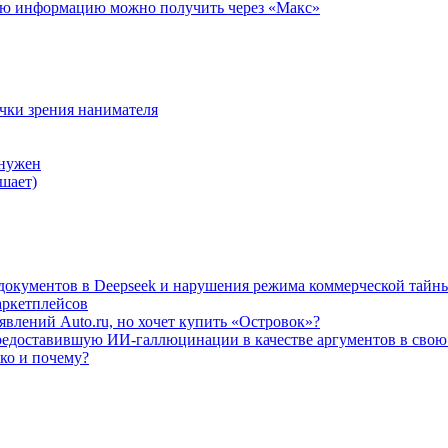
ую информацию можно получить через «Макс»
очки зрения нанимателя
 нужен
шает)
а документов в Deepseek и нарушения режима коммерческой тайн
аркетплейсов
влений Auto.ru, но хочет купить «Островок»?
редоставившую ИИ-галлюцинации в качестве аргументов в свою
ько и почему?