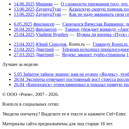
14.06.2025
Мишико
—
О сложности признания того, что
13.06.2025
ZayunyaTyan
—
Казахскую скорую помощь по
13.06.2025
ZayunyaTyan
—
Как не надо закрывать свои 
6.05.2025
фрилансер
—
Скончался Вячеслав Варванин: ди
26.04.2025
фрилансер
—
Таврин убеждает команду «Авит
25.04.2025
Vladimir Ilyashov
—
Нужна ли кнопка «Пуск» 
23.04.2025
Юрий Синодов
,
Roem.ru
—
Главреду Roem.ru 
23.04.2025
Дмитрий
—
Telegram исполнил прошлогоднее
27.03.2025
Дмитрий
—
Яндекс закроет турбо-страницы
1
Лучшее за неделю
5.05
Забытое тайное знание: нам не нужен «Яндекс», чтоб
28.04
Эксперты отмечают постоянный рост стресса россия
26.04
«Кинопоиск» отрекламировал и показал прямую тр
© ООО «Роем», 2007 – 2026.
Roem.ru в социальных сетях:
Увидели опечатку? Выделите ее в тексте и нажмите Ctrl+Enter.
Материалы сайта предназначены для лиц старше 18 лет.