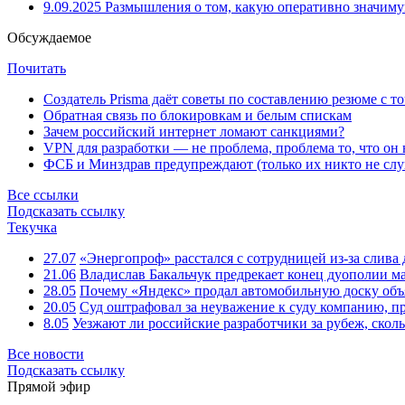
9.09.2025
Размышления о том, какую оперативно значим
Обсуждаемое
Почитать
Создатель Prisma даёт советы по составлению резюме с т
Обратная связь по блокировкам и белым спискам
Зачем российский интернет ломают санкциями?
VPN для разработки — не проблема, проблема то, что он
ФСБ и Минздрав предупреждают (только их никто не слу
Все ссылки
Подсказать ссылку
Текучка
27.07
«Энергопроф» расстался с сотрудницей из-за слив
21.06
Владислав Бакальчук предрекает конец дуополии м
28.05
Почему «Яндекс» продал автомобильную доску объя
20.05
Суд оштрафовал за неуважение к суду компанию, п
8.05
Уезжают ли российские разработчики за рубеж, скол
Все новости
Подсказать ссылку
Прямой эфир