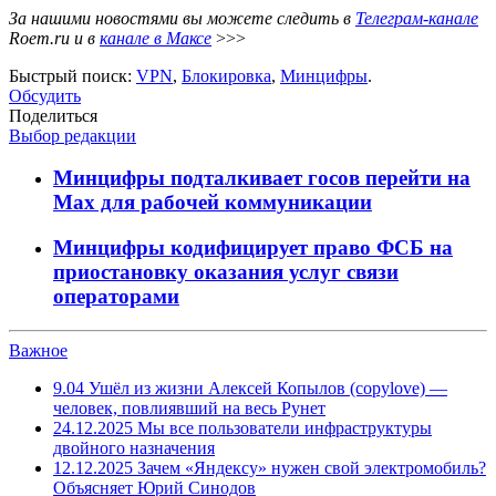
За нашими новостями вы можете следить в
Телеграм-канале
Roem.ru и в
канале в Максе
>>>
Быстрый поиск:
VPN
,
Блокировка
,
Минцифры
.
Обсудить
Поделиться
Выбор редакции
Минцифры подталкивает госов перейти на
Max для рабочей коммуникации
Минцифры кодифицирует право ФСБ на
приостановку оказания услуг связи
операторами
Важное
9.04
Ушёл из жизни Алексей Копылов (copylove) —
человек, повлиявший на весь Рунет
24.12.2025
Мы все пользователи инфраструктуры
двойного назначения
12.12.2025
Зачем «Яндексу» нужен свой электромобиль?
Объясняет Юрий Синодов