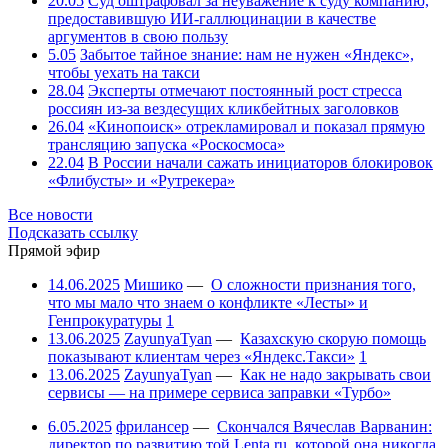
20.05
Суд оштрафовал за неуважение к суду компанию,
предоставившую ИИ-галлюцинации в качестве
аргументов в свою пользу
5.05
Забытое тайное знание: нам не нужен «Яндекс»,
чтобы уехать на такси
28.04
Эксперты отмечают постоянный рост стресса
россиян из-за вездесущих кликбейтных заголовков
26.04
«Кинопоиск» отрекламировал и показал прямую
трансляцию запуска «Роскосмоса»
22.04
В России начали сажать инициаторов блокировок
«Флибусты» и «Рутрекера»
Все новости
Подсказать ссылку
Прямой эфир
14.06.2025
Мишико
—
О сложности признания того,
что мы мало что знаем о конфликте «Лесты» и
Генпрокуратуры
1
13.06.2025
ZayunyaTyan
—
Казахскую скорую помощь
показывают клиентам через «Яндекс.Такси»
1
13.06.2025
ZayunyaTyan
—
Как не надо закрывать свои
сервисы — на примере сервиса заправки «Турбо»
6.05.2025
фрилансер
—
Скончался Вячеслав Варванин:
директор по развитию той Lenta.ru, которой она никогда