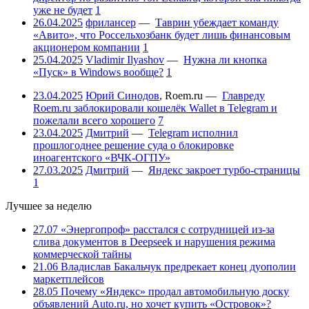
уже не будет
1
26.04.2025
фрилансер
—
Таврин убеждает команду
«Авито», что Россельхозбанк будет лишь финансовым
акционером компании
1
25.04.2025
Vladimir Ilyashov
—
Нужна ли кнопка
«Пуск» в Windows вообще?
1
23.04.2025
Юрий Синодов
,
Roem.ru
—
Главреду
Roem.ru заблокировали кошелёк Wallet в Telegram и
пожелали всего хорошего
7
23.04.2025
Дмитрий
—
Telegram исполнил
прошлогоднее решение суда о блокировке
иноагентского «ВЧК-ОГПУ»
27.03.2025
Дмитрий
—
Яндекс закроет турбо-страницы
1
Лучшее за неделю
27.07
«Энергопроф» расстался с сотрудницей из-за
слива документов в Deepseek и нарушения режима
коммерческой тайны
21.06
Владислав Бакальчук предрекает конец дуополии
маркетплейсов
28.05
Почему «Яндекс» продал автомобильную доску
объявлений Auto.ru, но хочет купить «Островок»?