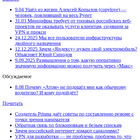
9.04
Ушёл из жизни Алексей Копылов (copylove) —
человек, повлиявший на весь Рунет
31.03
Минцифры требует от топовых российских веб-
проектов не оказывать услуги клиентам, сидящим за
VPN и прокси
24.12.2025
Мы все пользователи инфраструктуры
двойного назначения
12.12.2025
Зачем «Яндексу» нужен свой электромобиль?
Объясняет Юрий Синодов
9.09.2025
Размышления о том, какую оперативно
значимую информацию можно получить через «Макс»
Обсуждаемое
8.08
Почему «Атом» не подошёл мне как обычному
водителю? И кому подойдёт?
Почитать
Создатель Prisma даёт советы по составлению резюме с
точки зрения нанимателя
Обратная связь по блокировкам и белым спискам
Зачем российский интернет ломают санкциями?
VPN для разработки — не проблема, проблема то, что