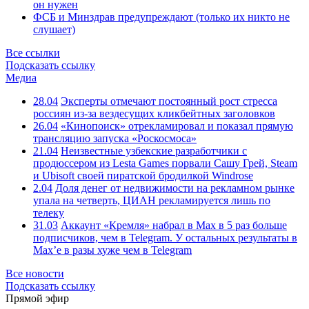
он нужен
ФСБ и Минздрав предупреждают (только их никто не
слушает)
Все ссылки
Подсказать ссылку
Медиа
28.04
Эксперты отмечают постоянный рост стресса
россиян из-за вездесущих кликбейтных заголовков
26.04
«Кинопоиск» отрекламировал и показал прямую
трансляцию запуска «Роскосмоса»
21.04
Неизвестные узбекские разработчики с
продюссером из Lesta Games порвали Сашу Грей, Steam
и Ubisoft своей пиратской бродилкой Windrose
2.04
Доля денег от недвижимости на рекламном рынке
упала на четверть, ЦИАН рекламируется лишь по
телеку
31.03
Аккаунт «Кремля» набрал в Max в 5 раз больше
подписчиков, чем в Telegram. У остальных результаты в
Max’е в разы хуже чем в Telegram
Все новости
Подсказать ссылку
Прямой эфир