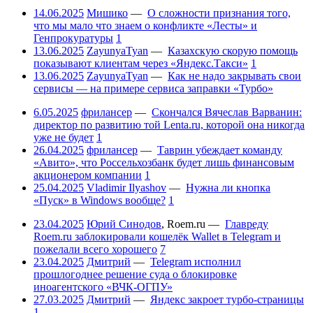
14.06.2025
Мишико
—
О сложности признания того,
что мы мало что знаем о конфликте «Лесты» и
Генпрокуратуры
1
13.06.2025
ZayunyaTyan
—
Казахскую скорую помощь
показывают клиентам через «Яндекс.Такси»
1
13.06.2025
ZayunyaTyan
—
Как не надо закрывать свои
сервисы — на примере сервиса заправки «Турбо»
6.05.2025
фрилансер
—
Скончался Вячеслав Варванин:
директор по развитию той Lenta.ru, которой она никогда
уже не будет
1
26.04.2025
фрилансер
—
Таврин убеждает команду
«Авито», что Россельхозбанк будет лишь финансовым
акционером компании
1
25.04.2025
Vladimir Ilyashov
—
Нужна ли кнопка
«Пуск» в Windows вообще?
1
23.04.2025
Юрий Синодов
,
Roem.ru
—
Главреду
Roem.ru заблокировали кошелёк Wallet в Telegram и
пожелали всего хорошего
7
23.04.2025
Дмитрий
—
Telegram исполнил
прошлогоднее решение суда о блокировке
иноагентского «ВЧК-ОГПУ»
27.03.2025
Дмитрий
—
Яндекс закроет турбо-страницы
1