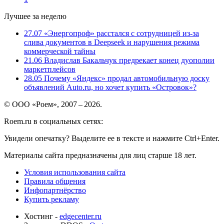
Лучшее за неделю
27.07
«Энергопроф» расстался с сотрудницей из-за
слива документов в Deepseek и нарушения режима
коммерческой тайны
21.06
Владислав Бакальчук предрекает конец дуополии
маркетплейсов
28.05
Почему «Яндекс» продал автомобильную доску
объявлений Auto.ru, но хочет купить «Островок»?
© ООО «Роем», 2007 – 2026.
Roem.ru в социальных сетях:
Увидели опечатку? Выделите ее в тексте и нажмите Ctrl+Enter.
Материалы сайта предназначены для лиц старше 18 лет.
Условия использования сайта
Правила общения
Инфопартнёрство
Купить рекламу
Хостинг -
edgecenter.ru