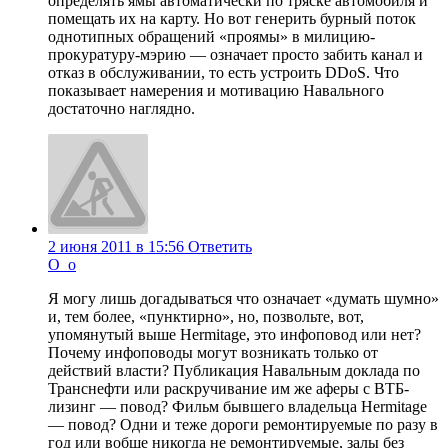
определять ямы автоматически по тряске автомобиля и
помещать их на карту. Но вот генерить бурный поток
однотипных обращений «проямы» в милицию-
прокуратуру-мэрию — означает просто забить канал и
отказ в обслуживании, то есть устроить DDoS. Что
показывает намерения и мотивацию Навального
достаточно наглядно.
2 июня 2011 в 15:56
Ответить
O_o
Я могу лишь догадываться что означает «думать шумно»
и, тем более, «пунктирно», но, позвольте, вот,
упомянутый выше Hermitage, это инфоповод или нет?
Почему инфоповоды могут возникать только от
действий власти? Публикация Навальным доклада по
Транснефти или раскручивание им же аферы с ВТБ-
лизинг — повод? Фильм бывшего владельца Hermitage
— повод? Одни и теже дороги ремонтируемые по разу в
год или вобще никогда не ремонтируемые, залы без