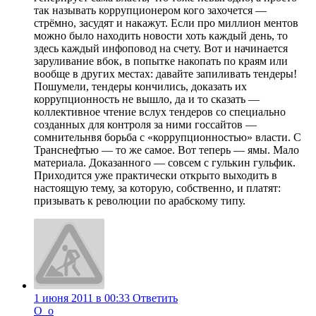
так называть коррупционером кого захочется —
стрёмно, засудят и накажут. Если про миллион ментов
можно было находить новости хоть каждый день, то
здесь каждый инфоповод на счету. Вот и начинается
заруливание вбок, в попытке накопать по краям или
вообще в других местах: давайте запиливать тендеры!
Пошумели, тендеры кончились, доказать их
коррупционность не вышло, да и то сказать —
коллективное чтение вслух тендеров со специально
созданных для контроля за ними госсайтов —
сомнительнвя борьба с «коррупционностью» власти. С
Транснефтью — то же самое. Вот теперь — ямы. Мало
материала. Доказанного — совсем с гулькин гульфик.
Приходится уже практически открыто выходить в
настоящую тему, за которую, собственно, и платят:
призывать к революции по арабскому типу.
1 июня 2011 в 00:33
Ответить
O_o