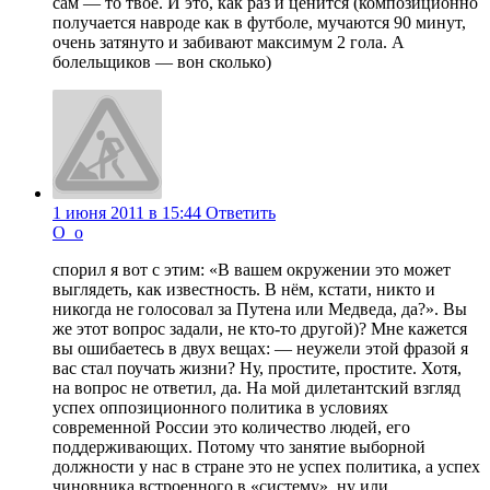
сам — то твоё. И это, как раз и ценится (композиционно
получается навроде как в футболе, мучаются 90 минут,
очень затянуто и забивают максимум 2 гола. А
болельщиков — вон сколько)
1 июня 2011 в 15:44
Ответить
O_o
спорил я вот с этим: «В вашем окружении это может
выглядеть, как известность. В нём, кстати, никто и
никогда не голосовал за Путена или Медведа, да?». Вы
же этот вопрос задали, не кто-то другой)? Мне кажется
вы ошибаетесь в двух вещах: — неужели этой фразой я
вас стал поучать жизни? Ну, простите, простите. Хотя,
на вопрос не ответил, да. На мой дилетантский взгляд
успех оппозиционного политика в условиях
современной России это количество людей, его
поддерживающих. Потому что занятие выборной
должности у нас в стране это не успех политика, а успех
чиновника встроенного в «систему», ну или