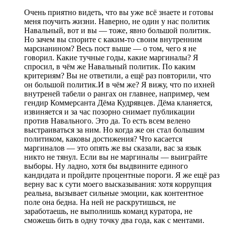
Очень приятно видеть, что вы уже всё знаете и готовы
меня поучить жизни. Наверно, не один у нас политик
Навальный, вот и вы — тоже, явно большой политик.
Но зачем вы спорите с каким-то своим внутренним
марсианином? Весь пост выше — о том, чего я не
говорил. Какие тучные годы, какие маргиналы? Я
спросил, в чём же Навальный политик. По каким
критериям? Вы не ответили, а ещё раз повторили, что
он большой политик.И в чём же? Я вижу, что по ихней
внутреней табели о рангах он главнее, например, чем
гендир Коммерсанта Дёма Кудрявцев. Дёма кланяется,
извиняется и за час позорно снимает публикации
против Навального. Это да. То есть всем велено
выстраиваться за ним. Но когда же он стал большим
политиком, каковы достижения? Что касается
маргиналов — это опять же вы сказали, вас за язык
никто не тянул. Если вы не маргиналы — выиграйте
выборы. Ну ладно, хотя бы выдвините единого
кандидата и пройдите процентные пороги. Я же ещё раз
верну вас к сути моего высказывания: хотя коррупция
реальна, вызывает сильные эмоции, как контентное
поле она бедна. На ней не раскрутишься, не
заработаешь, не выполнишь команд куратора, не
сможешь бить в одну точку два года, как с ментами.