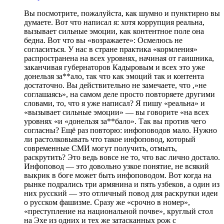
Вы посмотрите, пожалуйста, как шумно и пунктирно вы
думаете. Вот что написал я: хотя коррупция реальна,
вызывает сильные эмоции, как контентное поле она
бедна. Вот что вы «возражаете»: Осмелюсь не
согласиться. У нас в стране практика «кормления»
распространена на всех уровнях, начиная от гаишника,
заканчивая губернаторов Кадыровым и всех это уже
донельзя за**ало, так что как эмоций так и контента
достаточно. Вы действительно не замечаете, что ,»не
соглашаясь», на самом деле просто повторяете другими
словами, то, что я уже написал? Я пишу «реальна» и
«вызывает сильные эмоции» — вы говорите «на всех
уровнях «и «донельзя за**бало». Так вы против чего
согласны? Ещё раз повторю: инфоповодов мало. Нужно
ли растолковывать что такое инфоповод, который
современные СМИ могут получить, отмыть,
раскрутить? Это ведь вовсе не то, что вас лично достало.
Инфоповод — это довольно узкое понятие, не всякий
выкрик в боге может быть инфоповодом. Вот когда на
рынке подрались три армянина и пять узбеков, а один из
них русский — это отличный повод для раскрутки идеи
о русском фашизме. Сразу же «срочно в номер»,
«преступление на национальной почве», круглый стол
на Эхе из одних и тех же затасканных рож с