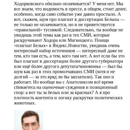
Ходорковского обильно оплачивается? У меня нет. Мы
все знаем, что видимость в прессе, в общем, стоит денег,
особенно, когда само событие уже давно простыло. А
вот, скажем, шум про плагиат в диссертации Белыха —
не только не оплачивается, но и не приветствуется
«правильной» тусовкой. Следовательно, ты вообще не
увидишь этой темы как раз в тех СМИ, которые
раскручивают Ходора или Магницкого. Поищи
«плагиат Белых» в Яндекс.Новостях, увидишь очень
интересный набор источников — интересный даже не
тем, кто там есть, а тем, кого там нет. А вот если бы это
был плагиат в диссертации более другого губернатора
или ещё более другого депутата/чиновника — был бы
шум как раз в этих промолчавших СМИ (хотя и не
долгий — за это вряд ли бы заплатили). Так оно и
работает. Но вообще вы с Анатоликсом всё время
сбиваетесь на оценочные суждения и позиционный
спор: а вот ты за белых или за красных? А я про
плотность контента и логику раскрутки политических
животных.