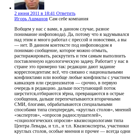
2 июня 2011 в 18:41
Ответить
Игорь Ашманов
Сам себе компания
Вобщем у нас с вами, в данном случае, разное
понимание инфоповода). Да, потому что я задумывался
над этим и много работал с прессой и новостями, а вы
— нет. В данном контексте под инфоповодом я
понимаю сообщение, которое можно отмыть,
растиражировать, раскрутить и тем самым выполнить
поставленную идеологическую задачу. Работает у нас в
стране это примерно так: редакции дают задание
корреспондентам: всё, что связано с национальными
конфликтами или вообще любые конфликты с участием
кавказцев или среднеазиатов — срочно, в первую
очередь в редакцию. дальше поступающий поток
шерстится,отбираются зёрна, превращаются в острые
сообщения, дальше перепечатываются вторичными
СМИ, блогами, обрабатываются специальными
способами типа спецпередач, «круглых столов», мнений
«экспертов», «опросов радиослушателей»,
«социологических опросов» квазисоциологами типа
Центра Левады, и т.п., и т.п. Квазиэксперты, участники
круглых столов, особые мнения и прочее — всегда одни