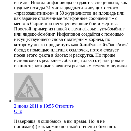
и те же. Иногда инфоповоды создаются специально, как
нудные походы 31 числа двадцати живущих с этого
«правозащитников» и 50 журналистов на площадь или
как заранее оплаченные телефонные сообщения » с
мест» в Сирии про несуществующие бои и жертвы.
Простой пример из нашей с вами сферы: гугл-бомбинг
или яндекс-бомбинг. Инфоповод создаётся с помощью
несуществующего слова с матерным корнем, по
которому легко продвинуть какой-нибудь сайт/блог/имя/
бренд с помощью платных ссылочек, потом следует
посев этого факта в блогах и раскрутка. Но проще
использовать реальные события, только отфильтровать
из них те, которые являются реальным семенем шумихи.
2 июня 2011 в 19:55
Ответить
O_o
Наверняка, я ошибаюсь, а вы правы. Но, я не
понимаю(!) как можно до такой степени объяснять