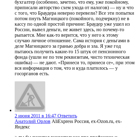
бухгалтер (особенно, зачетно, что ему, уже покойному,
приписали авторство схем ухода от налогов) — ну и что
с того, что Браудера неверно перевели? Все эти попытки
потом пнуть Магницкого (покойного, подчеркну) не в
кассу по одной простой причине: Браудер уже ушел из
России, вывел деньги, не живет здесь, но почему-то
рыпается. Мне как-то верится, что у него к этому
случаю личное отношение. Сама история с деньгами в
деле Магницкого за гранью добра и зла. Я уже год
пытаюсь получить какие-то 15 штук от пенсионного
фонда (ушли не по тем реквизитам, чисто техническая
ошибка) — не дают. «Принеси то, принеси се», при этом
вся информация о том, что и куда платилось — у
госорганов есть.
2 июня 2011 в 16:47
Ответить
Анатолий Орлов
AliExpress Россия, ex-Ozon.ru, ex-
Яндекс