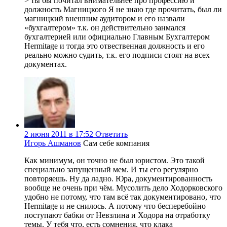
> ты бы почитал внимательнее про профессию и
должность Магницкого Я не знаю где прочитать, был ли
магницкий внешним аудитором и его назвали
«бухгалтером» т.к. он действительно занмался
бухгалтерией или официально Главным Бухгалтером
Hermitage и тогда это отвественная должность и его
реально можно судить, т.к. его подписи стоят на всех
документах.
2 июня 2011 в 17:52
Ответить
Игорь Ашманов
Сам себе компания
Как минимум, он точно не был юристом. Это такой
специально запущенный мем. И ты его регулярно
повторяешь. Ну да ладно. Юра, документированность
вообще не очень при чём. Мусолить дело Ходорковского
удобно не потому, что там всё так документировано, что
Нermitage и не снилось. А потому что бесперебойно
поступают бабки от Невзлина и Ходора на отработку
темы. У тебя что, есть сомнения, что клака