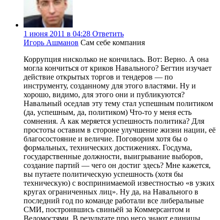
1 июня 2011 в 04:28
Ответить
Игорь Ашманов
Сам себе компания
Коррупция нисколько не кончилась. Вот: Верно. А она
могла кончиться от криков Навального? Бегтин изучает
действие открытых торгов и тендеров — по
инструменту, созданному для этого властями. Ну и
хорошо, видимо, для этого они и публикуются?
Навальный оседлав эту тему стал успешным политиком
(да, успешным, да, политиком) Что-то у меня есть
сомнения. А как меряется успешность политика? Для
простоты оставим в стороне улучшение жизни нации, её
благосостояние и величие. Поговорим хотя бы о
формальных, технических достижениях. Госдума,
государственные должности, выигрывание выборов,
создание партий — чего он достиг здесь? Мне кажется,
вы путаете политическую успешность (хотя бы
техническую) с воспринимаемой известностью «в узких
кругах ограниченных лиц». Ну да, на Навального в
последний год по команде работали все либеральные
СМИ, построившись свиньёй за Коммерсантом и
Ведомостями. В результате про него знают единицы