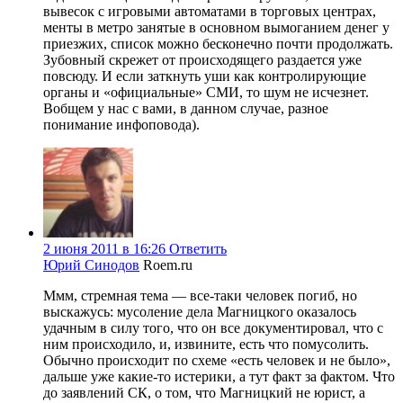
вывесок с игровыми автоматами в торговых центрах,
менты в метро занятые в основном вымоганием денег у
приезжих, список можно бесконечно почти продолжать.
Зубовный скрежет от происходящего раздается уже
повсюду. И если заткнуть уши как контролирующие
органы и «официальные» СМИ, то шум не исчезнет.
Вобщем у нас с вами, в данном случае, разное
понимание инфоповода).
2 июня 2011 в 16:26
Ответить
Юрий Синодов
Roem.ru
Ммм, стремная тема — все-таки человек погиб, но
выскажусь: мусоление дела Магницкого оказалось
удачным в силу того, что он все документировал, что с
ним происходило, и, извините, есть что помусолить.
Обычно происходит по схеме «есть человек и не было»,
дальше уже какие-то истерики, а тут факт за фактом. Что
до заявлений СК, о том, что Магницкий не юрист, а