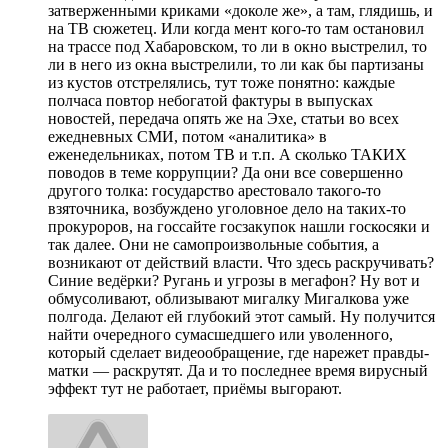
затверженными криками «доколе же», а там, глядишь, и
на ТВ сюжетец. Или когда мент кого-то там остановил
на трассе под Хабаровском, то ли в окно выстрелил, то
ли в него из окна выстрелили, то ли как бы партизаны
из кустов отстрелялись, тут тоже понятно: каждые
полчаса повтор небогатой фактуры в выпусках
новостей, передача опять же на Эхе, статьи во всех
ежедневных СМИ, потом «аналитика» в
еженедельниках, потом ТВ и т.п. А сколько ТАКИХ
поводов в теме коррупции? Да они все совершенно
другого толка: государство арестовало такого-то
взяточника, возбуждено уголовное дело на таких-то
прокуроров, на госсайте госзакупок нашли госкосяки и
так далее. Они не самопроизвольные события, а
возникают от действий власти. Что здесь раскручивать?
Синие ведёрки? Ругань и угрозы в мегафон? Ну вот и
обмусоливают, облизывают мигалку Мигалкова уже
полгода. Делают ей глубокий этот самый. Ну получится
найти очередного сумасшедшего или уволенного,
который сделает видеообращение, где нарежет правды-
матки — раскрутят. Да и то последнее время вирусный
эффект тут не работает, приёмы выгорают.