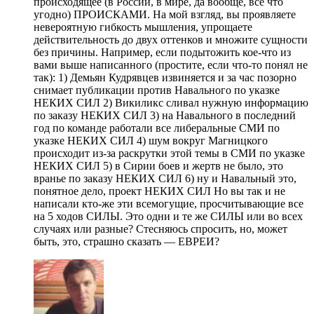
происходящее (в России, в мире, да вообще, все что
угодно) ПРОИСКАМИ. На мой взгляд, вы проявляете
невероятную гибкость мышления, упрощаете
действительность до двух оттенков и множите сущности
без причины. Например, если подытожить кое-что из
вами выше написанного (простите, если что-то понял не
так): 1) Демьян Кудрявцев извиняется и за час позорно
снимает публикации против Навального по указке
НЕКИХ СИЛ 2) Викиликс сливал нужную информацию
по заказу НЕКИХ СИЛ 3) на Навального в последний
год по команде работали все либеральные СМИ по
указке НЕКИХ СИЛ 4) шум вокруг Магницкого
происходит из-за раскрутки этой темы в СМИ по указке
НЕКИХ СИЛ 5) в Сирии боев и жертв не было, это
вранье по заказу НЕКИХ СИЛ 6) ну и Навальный это,
понятное дело, проект НЕКИХ СИЛ Но вы так и не
написали кто-же эти всемогущие, просчитывающие все
на 5 ходов СИЛЫ. Это одни и те же СИЛЫ или во всех
случаях или разные? Стесняюсь спросить, но, может
быть, это, страшно сказать — ЕВРЕИ?