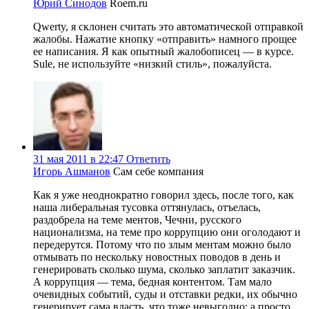
Юрий Синодов
Roem.ru
Qwerty, я склонен считать это автоматической отправкой
жалобы. Нажатие кнопку «отправить» намного прощее
ее написания. Я как опытный жалобописец — в курсе.
Sule, не используйте «низкий стиль», пожалуйста.
31 мая 2011 в 22:47
Ответить
Игорь Ашманов
Сам себе компания
Как я уже неоднократно говорил здесь, после того, как
наша либеральная тусовка оттянулась, отъелась,
раздобрела на теме ментов, Чечни, русского
национализма, на теме про коррупцию они оголодают и
передерутся. Потому что по злым ментам можно было
отмывать по нескольку новостных поводов в день и
генерировать сколько шума, сколько заплатит заказчик.
А коррупция — тема, бедная контентом. Там мало
очевидных событий, суды и отставки редки, их обычно
генерирует сама власть, что тоже невыгодно; а просто