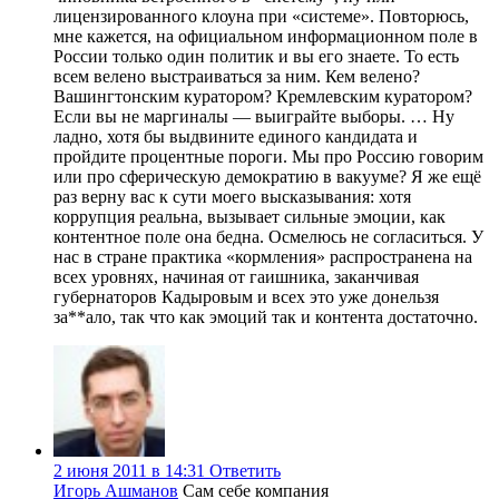
лицензированного клоуна при «системе». Повторюсь,
мне кажется, на официальном информационном поле в
России только один политик и вы его знаете. То есть
всем велено выстраиваться за ним. Кем велено?
Вашингтонским куратором? Кремлевским куратором?
Если вы не маргиналы — выиграйте выборы. … Ну
ладно, хотя бы выдвините единого кандидата и
пройдите процентные пороги. Мы про Россию говорим
или про сферическую демократию в вакууме? Я же ещё
раз верну вас к сути моего высказывания: хотя
коррупция реальна, вызывает сильные эмоции, как
контентное поле она бедна. Осмелюсь не согласиться. У
нас в стране практика «кормления» распространена на
всех уровнях, начиная от гаишника, заканчивая
губернаторов Кадыровым и всех это уже донельзя
за**ало, так что как эмоций так и контента достаточно.
2 июня 2011 в 14:31
Ответить
Игорь Ашманов
Сам себе компания