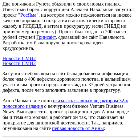
Две поп-иконы Рунета объявили о своих новых планах.
Известный борец с коррупцией Алексей Навальный запустил
проект
"РосЯма"
, на котором можно пожаловаться на низкое
качество дорожного покрытия и автоматически отправить
жалобу в ГИБДДД, а затем в прокуратуру (если ГИБДД не
приняло мер по ремонту). Проект был создан за 200 тысяч
рублей студией
Гринсайт
, сделавшей же сайт Навального.
Разработка им была поручена после краха идеи
краудсорсинга.
Новости СМИ2
Новости СМИ2
За сутки с небольшим на сайт была добавлена информация
более чем о 400 дефектах дорожного полотна, в дальнейшем
участникам проекта предлагается ждать 37 дней устранения
дефекта, после чего заполнять заявление в прокуратуру.
Анна Чапман внезапно
оказалась главным редактором 32-х
полосного издания
о венчурном бизнесе Venture Business
News. Выглядит этот проект традиционно для Анны: вроде
бы и тема его модная, а работает он так, что смахивает на
прикрытие для шпионской деятельности. Так, например,
опубликована на сайте
первая новость от Анны
: