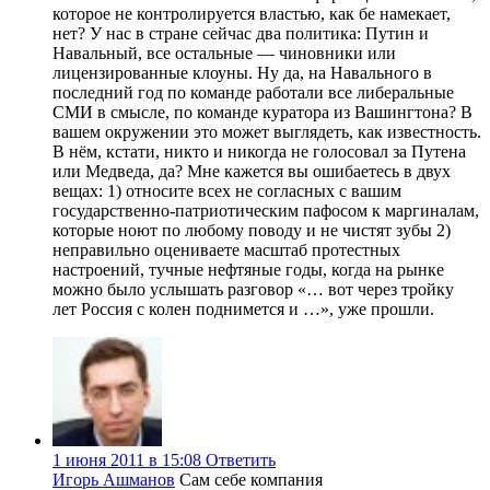
которое не контролируется властью, как бе намекает,
нет? У нас в стране сейчас два политика: Путин и
Навальный, все остальные — чиновники или
лицензированные клоуны. Ну да, на Навального в
последний год по команде работали все либеральные
СМИ в смысле, по команде куратора из Вашингтона? В
вашем окружении это может выглядеть, как известность.
В нём, кстати, никто и никогда не голосовал за Путена
или Медведа, да? Мне кажется вы ошибаетесь в двух
вещах: 1) относите всех не согласных с вашим
государственно-патриотическим пафосом к маргиналам,
которые ноют по любому поводу и не чистят зубы 2)
неправильно оцениваете масштаб протестных
настроений, тучные нефтяные годы, когда на рынке
можно было услышать разговор «… вот через тройку
лет Россия с колен поднимется и …», уже прошли.
1 июня 2011 в 15:08
Ответить
Игорь Ашманов
Сам себе компания