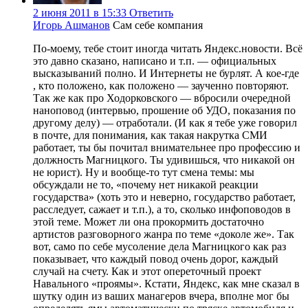
2 июня 2011 в 15:33
Ответить
Игорь Ашманов
Сам себе компания
По-моему, тебе стоит иногда читать Яндекс.новости. Всё
это давно сказано, написано и т.п. — официальных
высказываний полно. И Интернеты не бурлят. А кое-где
, кто положено, как положено — заученно повторяют.
Так же как про Ходорковского — вбросили очередной
наноповод (интервью, прошение об УДО, показания по
другому делу) — отработали. (И как я тебе уже говорил
в почте, для понимания, как такая накрутка СМИ
работает, ты бы почитал внимательнее про профессию и
должность Магницкого. Ты удивишься, что никакой он
не юрист). Ну и вообще-то тут смена темы: мы
обсуждали не то, «почему нет никакой реакции
государства» (хоть это и неверно, государство работает,
расследует, сажает и т.п.), а то, сколько инфоповодов в
этой теме. Может ли она прокормить достаточно
артистов разговорного жанра по теме «доколе же». Так
вот, само по себе мусоление дела Магницкого как раз
показывает, что каждый повод очень дорог, каждый
случай на счету. Как и этот опереточный проект
Навального «проямы». Кстати, Яндекс, как мне сказал в
шутку один из ваших манагеров вчера, вполне мог бы