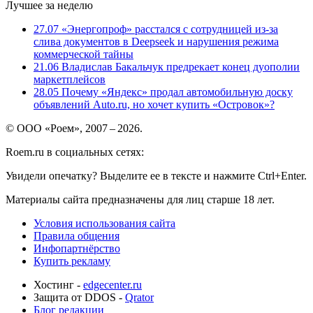
Лучшее за неделю
27.07
«Энергопроф» расстался с сотрудницей из-за
слива документов в Deepseek и нарушения режима
коммерческой тайны
21.06
Владислав Бакальчук предрекает конец дуополии
маркетплейсов
28.05
Почему «Яндекс» продал автомобильную доску
объявлений Auto.ru, но хочет купить «Островок»?
© ООО «Роем», 2007 – 2026.
Roem.ru в социальных сетях:
Увидели опечатку? Выделите ее в тексте и нажмите Ctrl+Enter.
Материалы сайта предназначены для лиц старше 18 лет.
Условия использования сайта
Правила общения
Инфопартнёрство
Купить рекламу
Хостинг -
edgecenter.ru
Защита от DDOS -
Qrator
Блог редакции