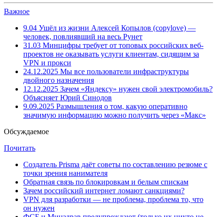
Важное
9.04
Ушёл из жизни Алексей Копылов (copylove) —
человек, повлиявший на весь Рунет
31.03
Минцифры требует от топовых российских веб-
проектов не оказывать услуги клиентам, сидящим за
VPN и прокси
24.12.2025
Мы все пользователи инфраструктуры
двойного назначения
12.12.2025
Зачем «Яндексу» нужен свой электромобиль?
Объясняет Юрий Синодов
9.09.2025
Размышления о том, какую оперативно
значимую информацию можно получить через «Макс»
Обсуждаемое
Почитать
Создатель Prisma даёт советы по составлению резюме с
точки зрения нанимателя
Обратная связь по блокировкам и белым спискам
Зачем российский интернет ломают санкциями?
VPN для разработки — не проблема, проблема то, что
он нужен
ФСБ и Минздрав предупреждают (только их никто не