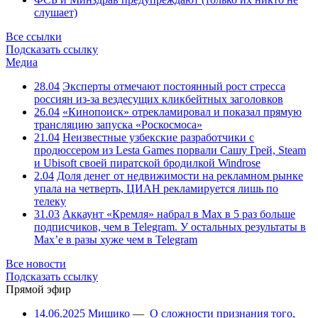
слушает)
Все ссылки
Подсказать ссылку
Медиа
28.04
Эксперты отмечают постоянный рост стресса
россиян из-за вездесущих кликбейтных заголовков
26.04
«Кинопоиск» отрекламировал и показал прямую
трансляцию запуска «Роскосмоса»
21.04
Неизвестные узбекские разработчики с
продюссером из Lesta Games порвали Сашу Грей, Steam
и Ubisoft своей пиратской бродилкой Windrose
2.04
Доля денег от недвижимости на рекламном рынке
упала на четверть, ЦИАН рекламируется лишь по
телеку
31.03
Аккаунт «Кремля» набрал в Max в 5 раз больше
подписчиков, чем в Telegram. У остальных результаты в
Max’е в разы хуже чем в Telegram
Все новости
Подсказать ссылку
Прямой эфир
14.06.2025
Мишико
—
О сложности признания того,