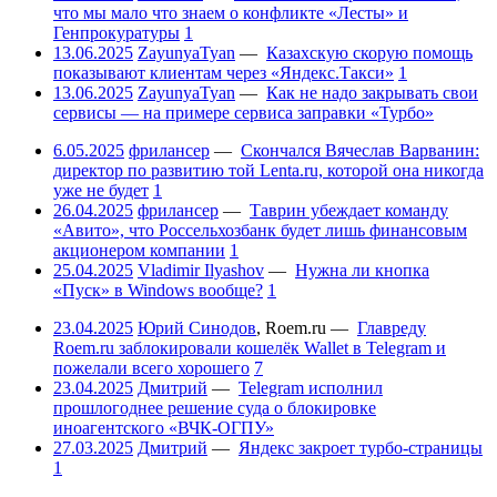
что мы мало что знаем о конфликте «Лесты» и
Генпрокуратуры
1
13.06.2025
ZayunyaTyan
—
Казахскую скорую помощь
показывают клиентам через «Яндекс.Такси»
1
13.06.2025
ZayunyaTyan
—
Как не надо закрывать свои
сервисы — на примере сервиса заправки «Турбо»
6.05.2025
фрилансер
—
Скончался Вячеслав Варванин:
директор по развитию той Lenta.ru, которой она никогда
уже не будет
1
26.04.2025
фрилансер
—
Таврин убеждает команду
«Авито», что Россельхозбанк будет лишь финансовым
акционером компании
1
25.04.2025
Vladimir Ilyashov
—
Нужна ли кнопка
«Пуск» в Windows вообще?
1
23.04.2025
Юрий Синодов
,
Roem.ru
—
Главреду
Roem.ru заблокировали кошелёк Wallet в Telegram и
пожелали всего хорошего
7
23.04.2025
Дмитрий
—
Telegram исполнил
прошлогоднее решение суда о блокировке
иноагентского «ВЧК-ОГПУ»
27.03.2025
Дмитрий
—
Яндекс закроет турбо-страницы
1