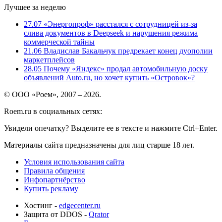
Лучшее за неделю
27.07
«Энергопроф» расстался с сотрудницей из-за
слива документов в Deepseek и нарушения режима
коммерческой тайны
21.06
Владислав Бакальчук предрекает конец дуополии
маркетплейсов
28.05
Почему «Яндекс» продал автомобильную доску
объявлений Auto.ru, но хочет купить «Островок»?
© ООО «Роем», 2007 – 2026.
Roem.ru в социальных сетях:
Увидели опечатку? Выделите ее в тексте и нажмите Ctrl+Enter.
Материалы сайта предназначены для лиц старше 18 лет.
Условия использования сайта
Правила общения
Инфопартнёрство
Купить рекламу
Хостинг -
edgecenter.ru
Защита от DDOS -
Qrator