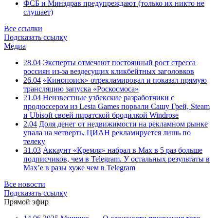
ФСБ и Минздрав предупреждают (только их никто не
слушает)
Все ссылки
Подсказать ссылку
Медиа
28.04
Эксперты отмечают постоянный рост стресса
россиян из-за вездесущих кликбейтных заголовков
26.04
«Кинопоиск» отрекламировал и показал прямую
трансляцию запуска «Роскосмоса»
21.04
Неизвестные узбекские разработчики с
продюссером из Lesta Games порвали Сашу Грей, Steam
и Ubisoft своей пиратской бродилкой Windrose
2.04
Доля денег от недвижимости на рекламном рынке
упала на четверть, ЦИАН рекламируется лишь по
телеку
31.03
Аккаунт «Кремля» набрал в Max в 5 раз больше
подписчиков, чем в Telegram. У остальных результаты в
Max’е в разы хуже чем в Telegram
Все новости
Подсказать ссылку
Прямой эфир