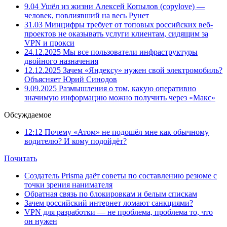
9.04
Ушёл из жизни Алексей Копылов (copylove) —
человек, повлиявший на весь Рунет
31.03
Минцифры требует от топовых российских веб-
проектов не оказывать услуги клиентам, сидящим за
VPN и прокси
24.12.2025
Мы все пользователи инфраструктуры
двойного назначения
12.12.2025
Зачем «Яндексу» нужен свой электромобиль?
Объясняет Юрий Синодов
9.09.2025
Размышления о том, какую оперативно
значимую информацию можно получить через «Макс»
Обсуждаемое
12:12
Почему «Атом» не подошёл мне как обычному
водителю? И кому подойдёт?
Почитать
Создатель Prisma даёт советы по составлению резюме с
точки зрения нанимателя
Обратная связь по блокировкам и белым спискам
Зачем российский интернет ломают санкциями?
VPN для разработки — не проблема, проблема то, что
он нужен