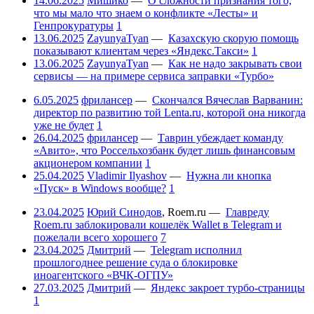
14.06.2025
Мишико
—
О сложности признания того,
что мы мало что знаем о конфликте «Лесты» и
Генпрокуратуры
1
13.06.2025
ZayunyaTyan
—
Казахскую скорую помощь
показывают клиентам через «Яндекс.Такси»
1
13.06.2025
ZayunyaTyan
—
Как не надо закрывать свои
сервисы — на примере сервиса заправки «Турбо»
6.05.2025
фрилансер
—
Скончался Вячеслав Варванин:
директор по развитию той Lenta.ru, которой она никогда
уже не будет
1
26.04.2025
фрилансер
—
Таврин убеждает команду
«Авито», что Россельхозбанк будет лишь финансовым
акционером компании
1
25.04.2025
Vladimir Ilyashov
—
Нужна ли кнопка
«Пуск» в Windows вообще?
1
23.04.2025
Юрий Синодов
,
Roem.ru
—
Главреду
Roem.ru заблокировали кошелёк Wallet в Telegram и
пожелали всего хорошего
7
23.04.2025
Дмитрий
—
Telegram исполнил
прошлогоднее решение суда о блокировке
иноагентского «ВЧК-ОГПУ»
27.03.2025
Дмитрий
—
Яндекс закроет турбо-страницы
1