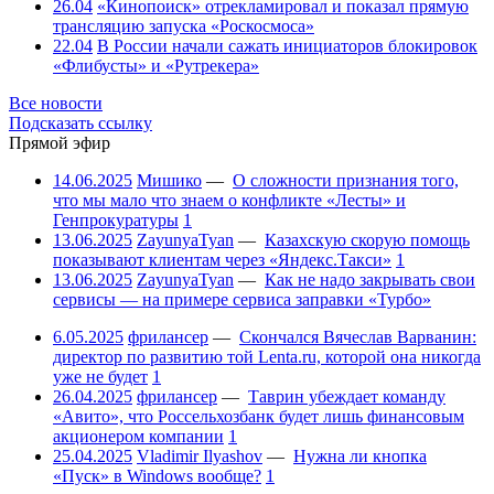
26.04
«Кинопоиск» отрекламировал и показал прямую
трансляцию запуска «Роскосмоса»
22.04
В России начали сажать инициаторов блокировок
«Флибусты» и «Рутрекера»
Все новости
Подсказать ссылку
Прямой эфир
14.06.2025
Мишико
—
О сложности признания того,
что мы мало что знаем о конфликте «Лесты» и
Генпрокуратуры
1
13.06.2025
ZayunyaTyan
—
Казахскую скорую помощь
показывают клиентам через «Яндекс.Такси»
1
13.06.2025
ZayunyaTyan
—
Как не надо закрывать свои
сервисы — на примере сервиса заправки «Турбо»
6.05.2025
фрилансер
—
Скончался Вячеслав Варванин:
директор по развитию той Lenta.ru, которой она никогда
уже не будет
1
26.04.2025
фрилансер
—
Таврин убеждает команду
«Авито», что Россельхозбанк будет лишь финансовым
акционером компании
1
25.04.2025
Vladimir Ilyashov
—
Нужна ли кнопка
«Пуск» в Windows вообще?
1