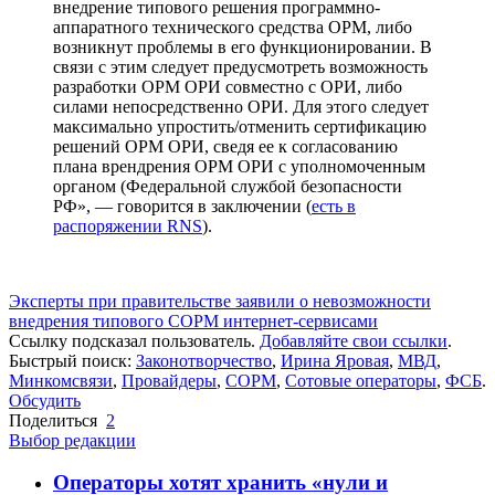
внедрение типового решения программно-
аппаратного технического средства ОРМ, либо
возникнут проблемы в его функционировании. В
связи с этим следует предусмотреть возможность
разработки ОРМ ОРИ совместно с ОРИ, либо
силами непосредственно ОРИ. Для этого следует
максимально упростить/отменить сертификацию
решений ОРМ ОРИ, сведя ее к согласованию
плана врендрения ОРМ ОРИ с уполномоченным
органом (Федеральной службой безопасности
РФ», — говорится в заключении (
есть в
распоряжении RNS
).
Эксперты при правительстве заявили о невозможности
внедрения типового СОРМ интернет-сервисами
Ссылку подсказал пользователь.
Добавляйте свои ссылки
.
Быстрый поиск:
Законотворчество
,
Ирина Яровая
,
МВД
,
Минкомсвязи
,
Провайдеры
,
СОРМ
,
Сотовые операторы
,
ФСБ
.
Обсудить
Поделиться
2
Выбор редакции
Операторы хотят хранить «нули и