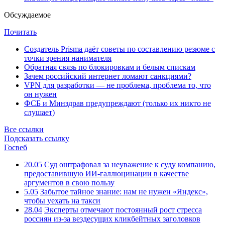
Обсуждаемое
Почитать
Создатель Prisma даёт советы по составлению резюме с
точки зрения нанимателя
Обратная связь по блокировкам и белым спискам
Зачем российский интернет ломают санкциями?
VPN для разработки — не проблема, проблема то, что
он нужен
ФСБ и Минздрав предупреждают (только их никто не
слушает)
Все ссылки
Подсказать ссылку
Госвеб
20.05
Суд оштрафовал за неуважение к суду компанию,
предоставившую ИИ-галлюцинации в качестве
аргументов в свою пользу
5.05
Забытое тайное знание: нам не нужен «Яндекс»,
чтобы уехать на такси
28.04
Эксперты отмечают постоянный рост стресса
россиян из-за вездесущих кликбейтных заголовков