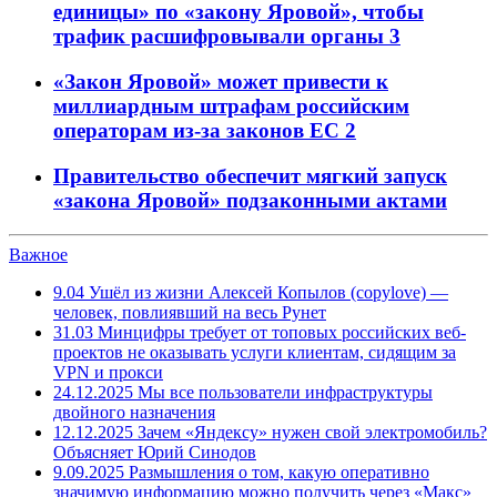
единицы» по «закону Яровой», чтобы
трафик расшифровывали органы
3
«Закон Яровой» может привести к
миллиардным штрафам российским
операторам из-за законов ЕС
2
Правительство обеспечит мягкий запуск
«закона Яровой» подзаконными актами
Важное
9.04
Ушёл из жизни Алексей Копылов (copylove) —
человек, повлиявший на весь Рунет
31.03
Минцифры требует от топовых российских веб-
проектов не оказывать услуги клиентам, сидящим за
VPN и прокси
24.12.2025
Мы все пользователи инфраструктуры
двойного назначения
12.12.2025
Зачем «Яндексу» нужен свой электромобиль?
Объясняет Юрий Синодов
9.09.2025
Размышления о том, какую оперативно
значимую информацию можно получить через «Макс»