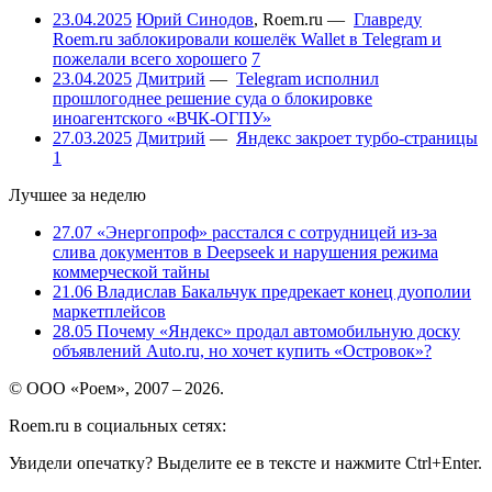
23.04.2025
Юрий Синодов
,
Roem.ru
—
Главреду
Roem.ru заблокировали кошелёк Wallet в Telegram и
пожелали всего хорошего
7
23.04.2025
Дмитрий
—
Telegram исполнил
прошлогоднее решение суда о блокировке
иноагентского «ВЧК-ОГПУ»
27.03.2025
Дмитрий
—
Яндекс закроет турбо-страницы
1
Лучшее за неделю
27.07
«Энергопроф» расстался с сотрудницей из-за
слива документов в Deepseek и нарушения режима
коммерческой тайны
21.06
Владислав Бакальчук предрекает конец дуополии
маркетплейсов
28.05
Почему «Яндекс» продал автомобильную доску
объявлений Auto.ru, но хочет купить «Островок»?
© ООО «Роем», 2007 – 2026.
Roem.ru в социальных сетях:
Увидели опечатку? Выделите ее в тексте и нажмите Ctrl+Enter.