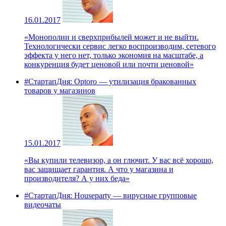
16.01.2017
«Монополии и сверхприбылей может и не выйти.
Технологически сервис легко воспроизводим, сетевого
эффекта у него нет, только экономия на масштабе, а
конкуренция будет ценовой или почти ценовой»
#СтартапДня: Optoro — утилизация бракованных
товаров у магазинов
15.01.2017
«Вы купили телевизор, а он глючит. У вас всё хорошо,
вас защищает гарантия. А что у магазина и
производителя? А у них беда»
#СтартапДня: Houseparty — вирусные групповые
видеочаты