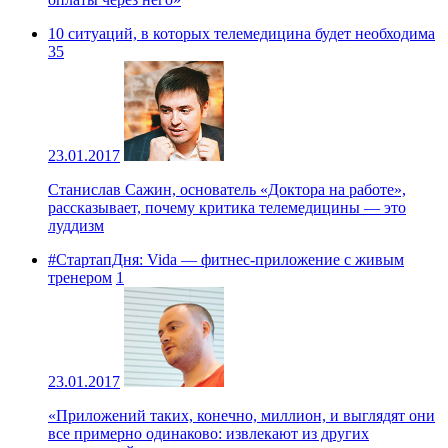
10 ситуаций, в которых телемедицина будет необходима
35
23.01.2017
Станислав Сажин, основатель «Доктора на работе»,
рассказывает, почему критика телемедицины — это
луддизм
#СтартапДня: Vida — фитнес-приложение с живым
тренером
1
23.01.2017
«Приложений таких, конечно, миллион, и выглядят они
все примерно одинаково: извлекают из других