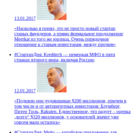
13.01.2017
«Насколько я понял, это не просто новый стартап
старых фаундеров, а прямо формальное продолжение
Meerkat из того же юрлица. Очень порядочное
отношение к старым инвесторам, между прочим»
#СтартапДня: Kreditech — немецкая МФО в пяти
странах второго мира, включая Россию
12.01.2017
«Подняли они чудовищные $200 миллионов, причем в
том числе и от авторитетных инвесторов: Блумберг,
Питер Тиль, Rakuten. Единственное, что радует – оценка
„всего“ $320 миллионов, у основателей значит уже
совсем мало осталось»
#СтартапДня: Meitu — китайское приложение для