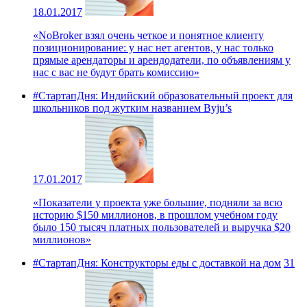
18.01.2017
«NoBroker взял очень четкое и понятное клиенту
позиционирование: у нас нет агентов, у нас только
прямые арендаторы и арендодатели, по объявлениям у
нас с вас не будут брать комиссию»
#СтартапДня: Индийский образовательный проект для
школьников под жутким названием Byju’s
17.01.2017
«Показатели у проекта уже большие, подняли за всю
историю $150 миллионов, в прошлом учебном году
было 150 тысяч платных пользователей и выручка $20
миллионов»
#СтартапДня: Конструкторы еды с доставкой на дом
31