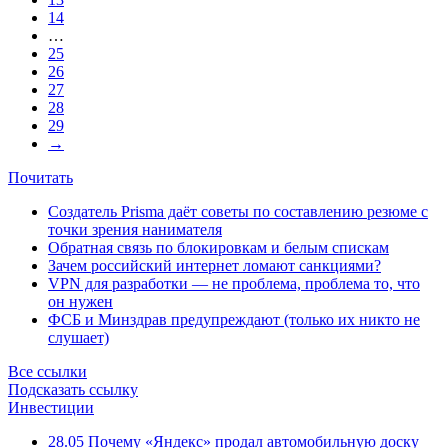
14
…
25
26
27
28
29
→
Почитать
Создатель Prisma даёт советы по составлению резюме с
точки зрения нанимателя
Обратная связь по блокировкам и белым спискам
Зачем российский интернет ломают санкциями?
VPN для разработки — не проблема, проблема то, что
он нужен
ФСБ и Минздрав предупреждают (только их никто не
слушает)
Все ссылки
Подсказать ссылку
Инвестиции
28.05
Почему «Яндекс» продал автомобильную доску