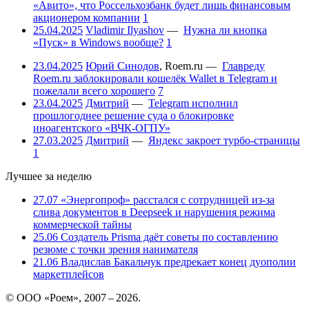
«Авито», что Россельхозбанк будет лишь финансовым
акционером компании
1
25.04.2025
Vladimir Ilyashov
—
Нужна ли кнопка
«Пуск» в Windows вообще?
1
23.04.2025
Юрий Синодов
,
Roem.ru
—
Главреду
Roem.ru заблокировали кошелёк Wallet в Telegram и
пожелали всего хорошего
7
23.04.2025
Дмитрий
—
Telegram исполнил
прошлогоднее решение суда о блокировке
иноагентского «ВЧК-ОГПУ»
27.03.2025
Дмитрий
—
Яндекс закроет турбо-страницы
1
Лучшее за неделю
27.07
«Энергопроф» расстался с сотрудницей из-за
слива документов в Deepseek и нарушения режима
коммерческой тайны
25.06
Создатель Prisma даёт советы по составлению
резюме с точки зрения нанимателя
21.06
Владислав Бакальчук предрекает конец дуополии
маркетплейсов
© ООО «Роем», 2007 – 2026.