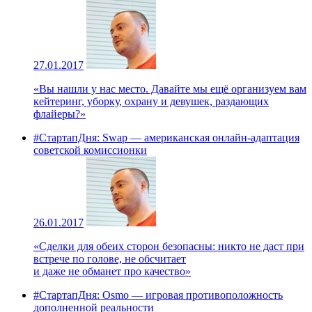
27.01.2017
«Вы нашли у нас место. Давайте мы ещё организуем вам
кейтеринг, уборку, охрану и девушек, раздающих
флайеры?»
#СтартапДня: Swap — американская онлайн-адаптация
советской комиссионки
26.01.2017
«Сделки для обеих сторон безопасны: никто не даст при
встрече по голове, не обсчитает
и даже не обманет про качество»
#СтартапДня: Osmo — игровая противоположность
дополненной реальности