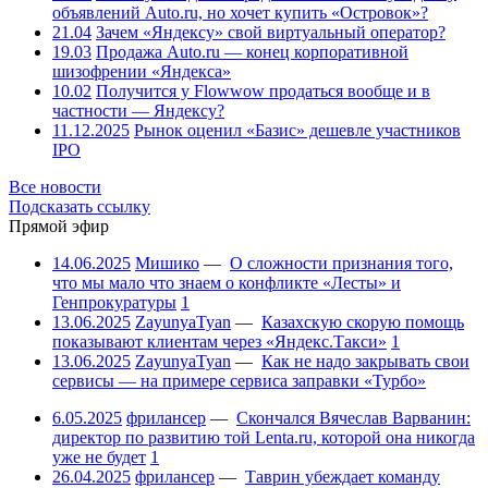
объявлений Auto.ru, но хочет купить «Островок»?
21.04
Зачем «Яндексу» свой виртуальный оператор?
19.03
Продажа Auto.ru — конец корпоративной
шизофрении «Яндекса»
10.02
Получится у Flowwow продаться вообще и в
частности — Яндексу?
11.12.2025
Рынок оценил «Базис» дешевле участников
IPO
Все новости
Подсказать ссылку
Прямой эфир
14.06.2025
Мишико
—
О сложности признания того,
что мы мало что знаем о конфликте «Лесты» и
Генпрокуратуры
1
13.06.2025
ZayunyaTyan
—
Казахскую скорую помощь
показывают клиентам через «Яндекс.Такси»
1
13.06.2025
ZayunyaTyan
—
Как не надо закрывать свои
сервисы — на примере сервиса заправки «Турбо»
6.05.2025
фрилансер
—
Скончался Вячеслав Варванин:
директор по развитию той Lenta.ru, которой она никогда
уже не будет
1
26.04.2025
фрилансер
—
Таврин убеждает команду