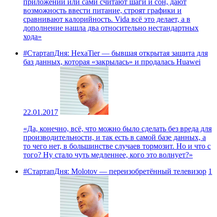
приложений или сами считают шаги и сон, дают
возможность ввести питание, строят графики и
сравнивают калорийность. Vida всё это делает, а в
дополнение нашла два относительно нестандартных
хода»
#СтартапДня: HexaTier — бывшая открытая защита для
баз данных, которая «закрылась» и продалась Huawei
22.01.2017
«Да, конечно, всё, что можно было сделать без вреда для
производительности, и так есть в самой базе данных, а
то чего нет, в большинстве случаев тормозит. Но и что с
того? Ну стало чуть медленнее, кого это волнует?»
#СтартапДня: Molotov — переизобретённый телевизор
1