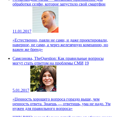
обработки селфи, которое запустило свой смартфон
11.01.2017
«Естественно, паяли не сами, и даже проектировали,
наверное, не сами, а через железячную компанию, но
важен же бренд»
Самсонова, TheQuestion: Как правильные вопросы
могут стать ответом на проблемы СМИ
19
5.01.2017
«Ценность хорошего вопроса гораздо выше, чем
ценность ответа. Знаешь — ответишь, ума не надо. Ум
нужен для правильного вопроса»