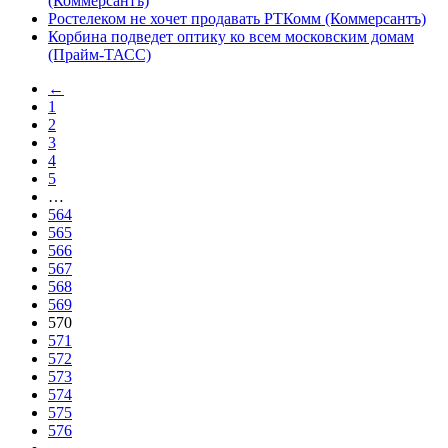
(Коммерсантъ)
Ростелеком не хочет продавать РТКомм (Коммерсантъ)
Корбина подведет оптику ко всем московским домам
(Прайм-ТАСС)
←
1
2
3
4
5
…
564
565
566
567
568
569
570
571
572
573
574
575
576