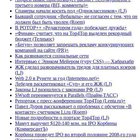
третьего номера (ВП, комменты)+
Спамеры начали косить под «Одноклассников» (LJ)
Бывший сотрудник «Вебальты» не согласен с тем, что он
должен был быть уволен (Roem)
В РОТОР++ «Редактором года» побеждает дружба+
«Финам» считает, что на Top4Top выделен рекордный
бюджет (Телньюс)
«Бегун» позволяет запрещать рекламу конкурирующих
компаний на сайте (PR)+
Как развиваются социальные сети
Интервью с Эриком Мейером (гуру CSS) — Хабрахабр
ЖЖ сделал разворачиватель тредов для платных юзеров
(LJ)
Web 2.0 в Рунете за год (Internetno.net)+
Лебедев раскритиковал «Суп» и его ЖЖ (LJ)
Законы LJ разошлись с законами РФ (LJ)
SWsoft переименуется в Parallels (Прайм-ТАСС)
Репортаж с пресс-конференции Top4Top (Lenta.ru)+
Павел Дуров рассказывает о проблемах с обсчетом «В
контакте» счетчиком Li.ru (Roem)
Новые подробности о портале Top4Top (LJ)
Мамут выручит $120-140 млн. на IPO Корбины
(КоммерсантЪ)
Корбина проведет IPO во второй половине 2008-го года