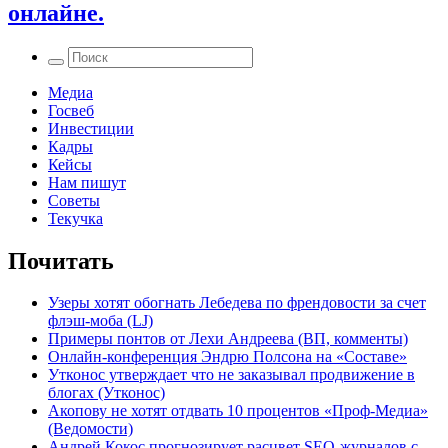
онлайне.
Медиа
Госвеб
Инвестиции
Кадры
Кейсы
Нам пишут
Советы
Текучка
Почитать
Узеры хотят обогнать Лебедева по френдовости за счет
флэш-моба (LJ)
Примеры понтов от Лехи Андреева (ВП, комменты)
Онлайн-конференция Эндрю Полсона на «Составе»
Утконос утверждает что не заказывал продвижение в
блогах (Утконос)
Акопову не хотят отдвать 10 процентов «Проф-Медиа»
(Ведомости)
Андрей Кокос прогнозирует расцвет SEO-журналов с