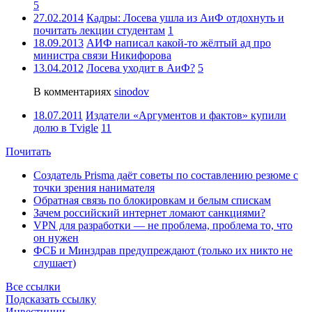
5
27.02.2014
Кадры: Лосева ушла из АиФ отдохнуть и
почитать лекции студентам
1
18.09.2013
АИФ написал какой-то жёлтый ад про
министра связи Никифорова
13.04.2012
Лосева уходит в АиФ?
5
В комментариях
sinodov
18.07.2011
Издатели «Аргументов и фактов» купили
долю в Tvigle
11
Почитать
Создатель Prisma даёт советы по составлению резюме с
точки зрения нанимателя
Обратная связь по блокировкам и белым спискам
Зачем российский интернет ломают санкциями?
VPN для разработки — не проблема, проблема то, что
он нужен
ФСБ и Минздрав предупреждают (только их никто не
слушает)
Все ссылки
Подсказать ссылку
Инвестиции