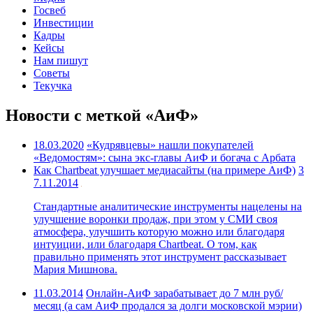
Госвеб
Инвестиции
Кадры
Кейсы
Нам пишут
Советы
Текучка
Новости с меткой «АиФ»
18.03.2020
«Кудрявцевы» нашли покупателей
«Ведомостям»: сына экс-главы АиФ и богача с Арбата
Как Chartbeat улучшает медиасайты (на примере AиФ)
3
7.11.2014
Стандартные аналитические инструменты нацелены на
улучшение воронки продаж, при этом у СМИ своя
атмосфера, улучшить которую можно или благодаря
интуиции, или благодаря Chartbeat. О том, как
правильно применять этот инструмент рассказывает
Мария Мишнова.
11.03.2014
Онлайн-АиФ зарабатывает до 7 млн руб/
месяц (а сам АиФ продался за долги московской мэрии)