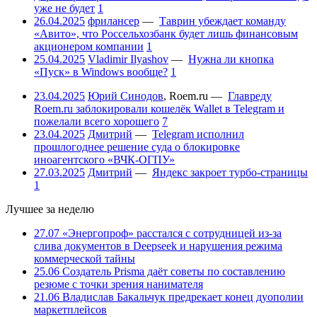
уже не будет
1
26.04.2025
фрилансер
—
Таврин убеждает команду
«Авито», что Россельхозбанк будет лишь финансовым
акционером компании
1
25.04.2025
Vladimir Ilyashov
—
Нужна ли кнопка
«Пуск» в Windows вообще?
1
23.04.2025
Юрий Синодов
,
Roem.ru
—
Главреду
Roem.ru заблокировали кошелёк Wallet в Telegram и
пожелали всего хорошего
7
23.04.2025
Дмитрий
—
Telegram исполнил
прошлогоднее решение суда о блокировке
иноагентского «ВЧК-ОГПУ»
27.03.2025
Дмитрий
—
Яндекс закроет турбо-страницы
1
Лучшее за неделю
27.07
«Энергопроф» расстался с сотрудницей из-за
слива документов в Deepseek и нарушения режима
коммерческой тайны
25.06
Создатель Prisma даёт советы по составлению
резюме с точки зрения нанимателя
21.06
Владислав Бакальчук предрекает конец дуополии
маркетплейсов