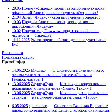
28.05
Почему «Яндекс» продал автомобильную доску
объявлений Auto.ru, но хочет купить «Островок»?
21.04
Зачем «Яндексу» свой виртуальный оператор?
19.03
Продажа Auto.ru — конец корпоративной
шизофрении «Яндекса»
10.02
Получится у Flowwow продаться вообще и в
частности — Яндексу?
11.12.2025
Рынок оценил «Базис» дешевле участников
IPO
Все новости
Подсказать ссылку
Прямой эфир
14.06.2025
Мишико
—
О сложности признания того,
что мы мало что знаем о конфликте «Лесты» и
Генпрокуратуры
1
13.06.2025
ZayunyaTyan
—
Казахскую скорую помощь
показывают клиентам через «Яндекс.Такси»
1
13.06.2025
ZayunyaTyan
—
Как не надо закрывать свои
сервисы — на примере сервиса заправки «Турбо»
6.05.2025
фрилансер
—
Скончался Вячеслав Варванин:
директор по развитию той Lenta.ru, которой она никогда