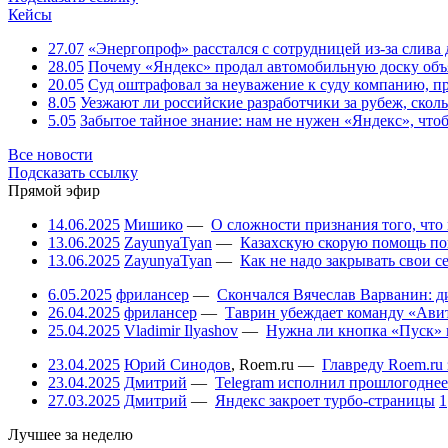
Кейсы
27.07
«Энергопроф» расстался с сотрудницей из-за слив
28.05
Почему «Яндекс» продал автомобильную доску объя
20.05
Суд оштрафовал за неуважение к суду компанию, п
8.05
Уезжают ли российские разработчики за рубеж, скол
5.05
Забытое тайное знание: нам не нужен «Яндекс», чтоб
Все новости
Подсказать ссылку
Прямой эфир
14.06.2025
Мишико
—
О сложности признания того, что
13.06.2025
ZayunyaTyan
—
Казахскую скорую помощь по
13.06.2025
ZayunyaTyan
—
Как не надо закрывать свои 
6.05.2025
фрилансер
—
Скончался Вячеслав Варванин: ди
26.04.2025
фрилансер
—
Таврин убеждает команду «Авит
25.04.2025
Vladimir Ilyashov
—
Нужна ли кнопка «Пуск» 
23.04.2025
Юрий Синодов
,
Roem.ru
—
Главреду Roem.ru 
23.04.2025
Дмитрий
—
Telegram исполнил прошлогоднее
27.03.2025
Дмитрий
—
Яндекс закроет турбо-страницы
1
Лучшее за неделю