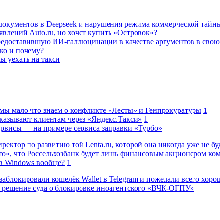
а документов в Deepseek и нарушения режима коммерческой тайн
влений Auto.ru, но хочет купить «Островок»?
редоставившую ИИ-галлюцинации в качестве аргументов в свою
ько и почему?
ы уехать на такси
 мы мало что знаем о конфликте «Лесты» и Генпрокуратуры
1
казывают клиентам через «Яндекс.Такси»
1
сервисы — на примере сервиса заправки «Турбо»
ректор по развитию той Lenta.ru, которой она никогда уже не бу
о», что Россельхозбанк будет лишь финансовым акционером ко
в Windows вообще?
1
заблокировали кошелёк Wallet в Telegram и пожелали всего хоро
 решение суда о блокировке иноагентского «ВЧК-ОГПУ»