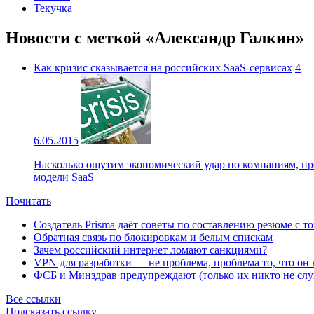
Текучка
Новости с меткой «Александр Галкин»
Как кризис сказывается на российских SaaS-сервисах
4
6.05.2015
Насколько ощутим экономический удар по компаниям, пр
модели SaaS
Почитать
Создатель Prisma даёт советы по составлению резюме с т
Обратная связь по блокировкам и белым спискам
Зачем российский интернет ломают санкциями?
VPN для разработки — не проблема, проблема то, что он
ФСБ и Минздрав предупреждают (только их никто не слу
Все ссылки
Подсказать ссылку