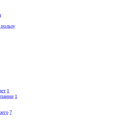
ы
 пользу
дет
1
мпании
1
шего
7