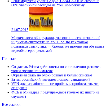
Рекламодатели уровня Apple, Coca-Cola и Microsoft на
60% увеличили расходы на YouTube-рекламу
21.07.2015
Маркетологи обнаружили, что они ничего не знали об
инди-знаменитостях на YouTube, но как только
появилась статистика — бренды не преминули обвешать
видеоблогеров рекламой
Почитать
Создатель Prisma даёт советы по составлению резюме с
точки зрения нанимателя
Обратная связь по блокировкам и белым спискам
Зачем российский интернет ломают санкциями?
VPN для разработки — не проблема, проблема то, что
он нужен
ФСБ и Минздрав предупреждают (только их никто не
слушает)
Все ссылки