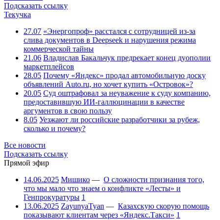
Подсказать ссылку
Текучка
27.07
«Энергопроф» расстался с сотрудницей из-за
слива документов в Deepseek и нарушения режима
коммерческой тайны
21.06
Владислав Бакальчук предрекает конец дуополии
маркетплейсов
28.05
Почему «Яндекс» продал автомобильную доску
объявлений Auto.ru, но хочет купить «Островок»?
20.05
Суд оштрафовал за неуважение к суду компанию,
предоставившую ИИ-галлюцинации в качестве
аргументов в свою пользу
8.05
Уезжают ли российские разработчики за рубеж,
сколько и почему?
Все новости
Подсказать ссылку
Прямой эфир
14.06.2025
Мишико
—
О сложности признания того,
что мы мало что знаем о конфликте «Лесты» и
Генпрокуратуры
1
13.06.2025
ZayunyaTyan
—
Казахскую скорую помощь
показывают клиентам через «Яндекс.Такси»
1