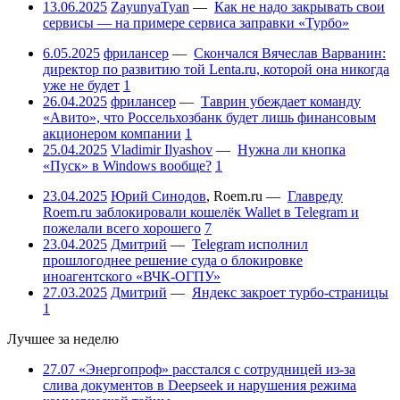
13.06.2025
ZayunyaTyan
—
Как не надо закрывать свои
сервисы — на примере сервиса заправки «Турбо»
6.05.2025
фрилансер
—
Скончался Вячеслав Варванин:
директор по развитию той Lenta.ru, которой она никогда
уже не будет
1
26.04.2025
фрилансер
—
Таврин убеждает команду
«Авито», что Россельхозбанк будет лишь финансовым
акционером компании
1
25.04.2025
Vladimir Ilyashov
—
Нужна ли кнопка
«Пуск» в Windows вообще?
1
23.04.2025
Юрий Синодов
,
Roem.ru
—
Главреду
Roem.ru заблокировали кошелёк Wallet в Telegram и
пожелали всего хорошего
7
23.04.2025
Дмитрий
—
Telegram исполнил
прошлогоднее решение суда о блокировке
иноагентского «ВЧК-ОГПУ»
27.03.2025
Дмитрий
—
Яндекс закроет турбо-страницы
1
Лучшее за неделю
27.07
«Энергопроф» расстался с сотрудницей из-за
слива документов в Deepseek и нарушения режима