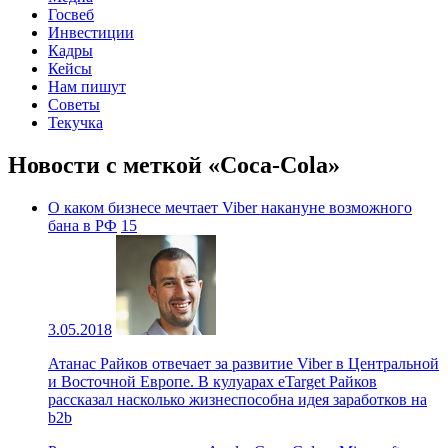
Госвеб
Инвестиции
Кадры
Кейсы
Нам пишут
Советы
Текучка
Новости с меткой «Coca-Cola»
О каком бизнесе мечтает Viber накануне возможного
бана в РФ
15
3.05.2018
Атанас Райков отвечает за развитие Viber в Центральной
и Восточной Европе. В кулуарах eTarget Райков
рассказал насколько жизнеспособна идея заработков на
b2b