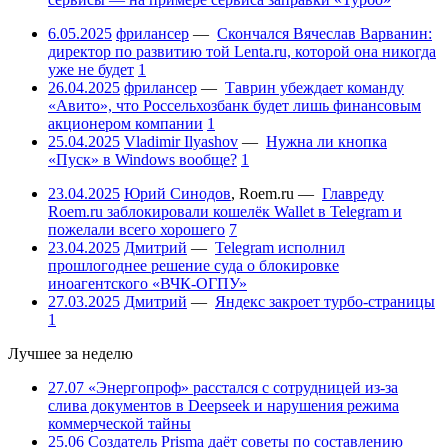
6.05.2025
фрилансер
—
Скончался Вячеслав Варванин:
директор по развитию той Lenta.ru, которой она никогда
уже не будет
1
26.04.2025
фрилансер
—
Таврин убеждает команду
«Авито», что Россельхозбанк будет лишь финансовым
акционером компании
1
25.04.2025
Vladimir Ilyashov
—
Нужна ли кнопка
«Пуск» в Windows вообще?
1
23.04.2025
Юрий Синодов
,
Roem.ru
—
Главреду
Roem.ru заблокировали кошелёк Wallet в Telegram и
пожелали всего хорошего
7
23.04.2025
Дмитрий
—
Telegram исполнил
прошлогоднее решение суда о блокировке
иноагентского «ВЧК-ОГПУ»
27.03.2025
Дмитрий
—
Яндекс закроет турбо-страницы
1
Лучшее за неделю
27.07
«Энергопроф» расстался с сотрудницей из-за
слива документов в Deepseek и нарушения режима
коммерческой тайны
25.06
Создатель Prisma даёт советы по составлению