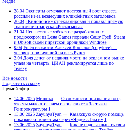
Медиа
28.04
Эксперты отмечают постоянный рост стресса
россиян из-за вездесущих кликбейтных заголовков
26.04
«Кинопоиск» отрекламировал и показал прямую
трансляцию запуска «Роскосмоса»
21.04
Неизвестные узбекские разработчики с
продюссером из Lesta Games порвали Сашу Грей, Steam
и Ubisoft своей пиратской бродилкой Windrose
9.04
Ушёл из жизни Алексей Копылов (copylove) —
человек, повлиявший на весь Рунет
2.04
Доля денег от недвижимости на рекламном рынке
упала на четверть, ЦИАН рекламируется лишь по
телеку
Все новости
Подсказать ссылку
Прямой эфир
14.06.2025
Мишико
—
О сложности признания того,
что мы мало что знаем о конфликте «Лесты» и
Генпрокуратуры
1
13.06.2025
ZayunyaTyan
—
Казахскую скорую помощь
показывают клиентам через «Яндекс.Такси»
1
13.06.2025
ZayunyaTyan
—
Как не надо закрывать свои
сервисы — на примере сервиса заправки «Турбо»