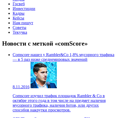
Госвеб
Инвестиции
Кадры
Кейсы
Нам пишут
Советы
Текучка
Новости с меткой «comScore»
Comscore нашел у Rambler&Co 1,8% мусорного трафика
— в 5 раз ниже среднемировых значений
8.11.2016
Comscore изучил трафик площадок Rambler & Co в
октябре этого года в том числе на предмет наличия
мусорного трафика, наличия ботов, или других
способов накрутки просмотров.