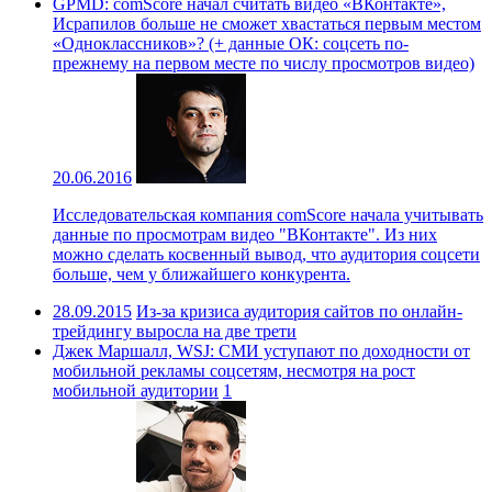
GPMD: comScore начал считать видео «ВКонтакте»,
Исрапилов больше не сможет хвастаться первым местом
«Одноклассников»? (+ данные ОК: соцсеть по-
прежнему на первом месте по числу просмотров видео)
20.06.2016
Исследовательская компания comScore начала учитывать
данные по просмотрам видео "ВКонтакте". Из них
можно сделать косвенный вывод, что аудитория соцсети
больше, чем у ближайшего конкурента.
28.09.2015
Из-за кризиса аудитория сайтов по онлайн-
трейдингу выросла на две трети
Джек Маршалл, WSJ: СМИ уступают по доходности от
мобильной рекламы соцсетям, несмотря на рост
мобильной аудитории
1