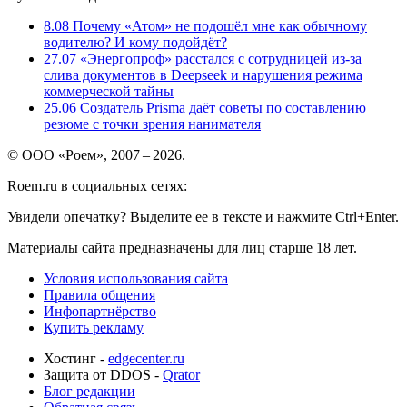
8.08
Почему «Атом» не подошёл мне как обычному
водителю? И кому подойдёт?
27.07
«Энергопроф» расстался с сотрудницей из-за
слива документов в Deepseek и нарушения режима
коммерческой тайны
25.06
Создатель Prisma даёт советы по составлению
резюме с точки зрения нанимателя
© ООО «Роем», 2007 – 2026.
Roem.ru в социальных сетях:
Увидели опечатку? Выделите ее в тексте и нажмите Ctrl+Enter.
Материалы сайта предназначены для лиц старше 18 лет.
Условия использования сайта
Правила общения
Инфопартнёрство
Купить рекламу
Хостинг -
edgecenter.ru
Защита от DDOS -
Qrator
Блог редакции