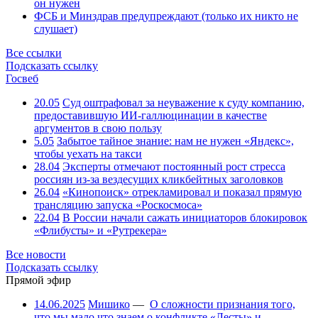
он нужен
ФСБ и Минздрав предупреждают (только их никто не
слушает)
Все ссылки
Подсказать ссылку
Госвеб
20.05
Суд оштрафовал за неуважение к суду компанию,
предоставившую ИИ-галлюцинации в качестве
аргументов в свою пользу
5.05
Забытое тайное знание: нам не нужен «Яндекс»,
чтобы уехать на такси
28.04
Эксперты отмечают постоянный рост стресса
россиян из-за вездесущих кликбейтных заголовков
26.04
«Кинопоиск» отрекламировал и показал прямую
трансляцию запуска «Роскосмоса»
22.04
В России начали сажать инициаторов блокировок
«Флибусты» и «Рутрекера»
Все новости
Подсказать ссылку
Прямой эфир
14.06.2025
Мишико
—
О сложности признания того,
что мы мало что знаем о конфликте «Лесты» и