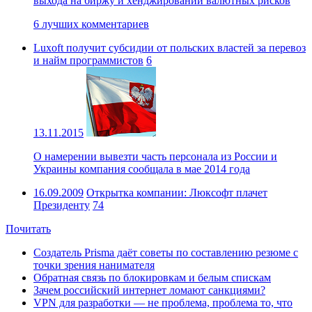
выхода на биржу и хенджировании валютных рисков
6
лучших комментариев
Luxoft получит субсидии от польских властей за перевоз
и найм программистов
6
13.11.2015
О намерении вывезти часть персонала из России и
Украины компания сообщала в мае 2014 года
16.09.2009
Открытка компании: Люксофт плачет
Президенту
74
Почитать
Создатель Prisma даёт советы по составлению резюме с
точки зрения нанимателя
Обратная связь по блокировкам и белым спискам
Зачем российский интернет ломают санкциями?
VPN для разработки — не проблема, проблема то, что