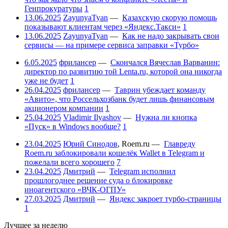
Генпрокуратуры
1
13.06.2025
ZayunyaTyan
—
Казахскую скорую помощь
показывают клиентам через «Яндекс.Такси»
1
13.06.2025
ZayunyaTyan
—
Как не надо закрывать свои
сервисы — на примере сервиса заправки «Турбо»
6.05.2025
фрилансер
—
Скончался Вячеслав Варванин:
директор по развитию той Lenta.ru, которой она никогда
уже не будет
1
26.04.2025
фрилансер
—
Таврин убеждает команду
«Авито», что Россельхозбанк будет лишь финансовым
акционером компании
1
25.04.2025
Vladimir Ilyashov
—
Нужна ли кнопка
«Пуск» в Windows вообще?
1
23.04.2025
Юрий Синодов
,
Roem.ru
—
Главреду
Roem.ru заблокировали кошелёк Wallet в Telegram и
пожелали всего хорошего
7
23.04.2025
Дмитрий
—
Telegram исполнил
прошлогоднее решение суда о блокировке
иноагентского «ВЧК-ОГПУ»
27.03.2025
Дмитрий
—
Яндекс закроет турбо-страницы
1
Лучшее за неделю