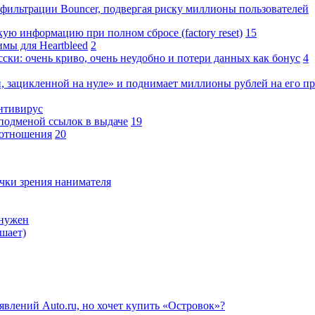
фильтрации Bouncer, подвергая риску миллионы пользователей
ую информацию при полном сбросе (factory reset)
15
мы для Heartbleed
2
ски: очень криво, очень неудобно и потери данных как бонус
4
й, зацикленной на нуле» и поднимает миллионы рублей на его п
антивирус
 подменой ссылок в выдаче
19
 отношения
20
очки зрения нанимателя
 нужен
шает)
влений Auto.ru, но хочет купить «Островок»?