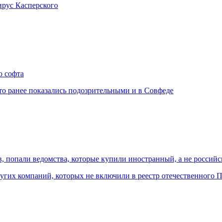
рус Касперского
о софта
о ранее показались подозрительными и в Совфеде
в, попали ведомства, которые купили иностранный, а не россий
угих компаний, которых не включили в реестр отечественного 