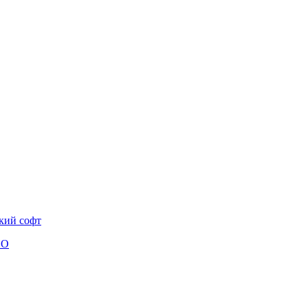
ский софт
ПО