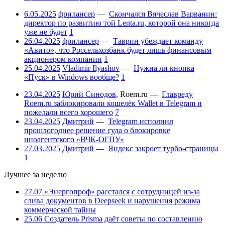
6.05.2025
фрилансер
—
Скончался Вячеслав Варванин:
директор по развитию той Lenta.ru, которой она никогда
уже не будет
1
26.04.2025
фрилансер
—
Таврин убеждает команду
«Авито», что Россельхозбанк будет лишь финансовым
акционером компании
1
25.04.2025
Vladimir Ilyashov
—
Нужна ли кнопка
«Пуск» в Windows вообще?
1
23.04.2025
Юрий Синодов
,
Roem.ru
—
Главреду
Roem.ru заблокировали кошелёк Wallet в Telegram и
пожелали всего хорошего
7
23.04.2025
Дмитрий
—
Telegram исполнил
прошлогоднее решение суда о блокировке
иноагентского «ВЧК-ОГПУ»
27.03.2025
Дмитрий
—
Яндекс закроет турбо-страницы
1
Лучшее за неделю
27.07
«Энергопроф» расстался с сотрудницей из-за
слива документов в Deepseek и нарушения режима
коммерческой тайны
25.06
Создатель Prisma даёт советы по составлению