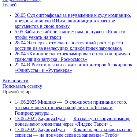
Госвеб
20.05
Суд оштрафовал за неуважение к суду компанию,
предоставившую ИИ-галлюцинации в качестве
аргументов в свою пользу
5.05
Забытое тайное знание: нам не нужен «Яндекс»,
чтобы уехать на такси
28.04
Эксперты отмечают постоянный рост стресса
россиян из-за вездесущих кликбейтных заголовков
26.04
«Кинопоиск» отрекламировал и показал прямую
трансляцию запуска «Роскосмоса»
22.04
В России начали сажать инициаторов блокировок
«Флибусты» и «Рутрекера»
Все новости
Подсказать ссылку
Прямой эфир
14.06.2025
Мишико
—
О сложности признания того,
что мы мало что знаем о конфликте «Лесты» и
Генпрокуратуры
1
13.06.2025
ZayunyaTyan
—
Казахскую скорую помощь
показывают клиентам через «Яндекс.Такси»
1
13.06.2025
ZayunyaTyan
—
Как не надо закрывать свои
сервисы — на примере сервиса заправки «Турбо»