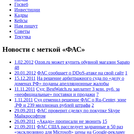
Госвеб
Инвестиции
Кадры
Кейсы
Нам пишут
Советы
Текучка
Новости с меткой «ФАС»
1.02.2012
Ozon.ru может купить обувной магазин Sapato
48
20.01.2012
ФАС сообщает о DDoS-атаке на свой сайт
1
15.12.2011
На решение арбитражного суда по «делу о
доменах РФ» поданы апелляционные жалобы
11.11.2011
Суд: BestWatch.ru заплатит 3 млн. руб. за
«неофициальные» поставки и продажи
7
1.11.2011
Суд отменил решение ФАС о Ru-Center, зоне
.РФ и 239 миллионах рублей штрафа
2
29.09.2011
ФАС проверит сделку по покупке Skype
Майкрософтом
26.09.2011
«Акадо» прописали не звонить
15
21.09.2011
ФАС США расследует задранные в 50 раз
«эксклюзивно для Microsoft» цены на Google-рекламу