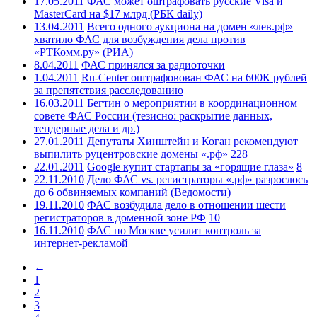
17.05.2011
ФАС может оштрафовать русские Visa и
MasterCard на $17 млрд (РБК daily)
13.04.2011
Всего одного аукциона на домен «лев.рф»
хватило ФАС для возбуждения дела против
«РТКомм.ру» (РИА)
8.04.2011
ФАС принялся за радиоточки
1.04.2011
Ru-Center оштрафовован ФАС на 600К рублей
за препятствия расследованию
16.03.2011
Бегтин о мероприятии в координационном
совете ФАС России (тезисно: раскрытие данных,
тендерные дела и др.)
27.01.2011
Депутаты Хинштейн и Коган рекомендуют
выпилить руцентровские домены «.рф»
228
22.01.2011
Google купит стартапы за «горящие глаза»
8
22.11.2010
Дело ФАС vs. регистраторы «.рф» разрослось
до 6 обвиняемых компаний (Ведомости)
19.11.2010
ФАС возбудила дело в отношении шести
регистраторов в доменной зоне РФ
10
16.11.2010
ФАС по Москве усилит контроль за
интернет-рекламой
←
1
2
3