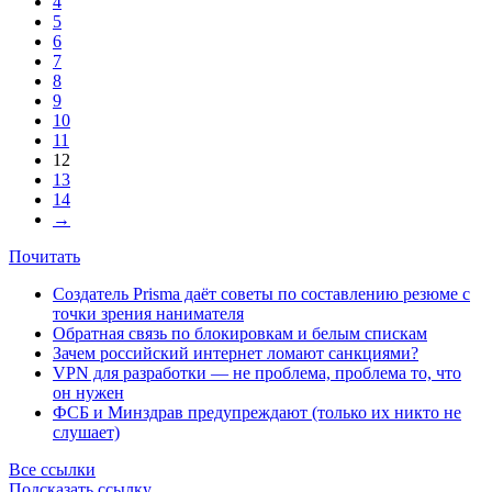
4
5
6
7
8
9
10
11
12
13
14
→
Почитать
Создатель Prisma даёт советы по составлению резюме с
точки зрения нанимателя
Обратная связь по блокировкам и белым спискам
Зачем российский интернет ломают санкциями?
VPN для разработки — не проблема, проблема то, что
он нужен
ФСБ и Минздрав предупреждают (только их никто не
слушает)
Все ссылки
Подсказать ссылку