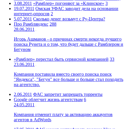
3.08.2011
«Рамблер» погоняют за «Клинское»
3
19.07.2011
Омская УФАС заводит дела на основании
интернет-опросов
2
5.07.2011
Сколько денег возьмут с Ру-Центра?
Про Рамбляндекс
288
28.06.2011
Игорь Ашманов - о причинах смерти некогда лучшего
поиска Рунета и о том, что будет дальше с Рамблером и
Бегуном
«Рамблер» перестал быть сервисной компанией
33
23.06.2011
Компания поставила вместо своего поиска поиск
"Яндекса", "Бегун" все больше и больше стал походить
на агентство.
2.06.2011
ФАС запретит запрещать торренты
Google облегчит жизнь агентствам
6
24.05.2011
Компания отменит плату за активацию аккаунтов
агентов в AdWords