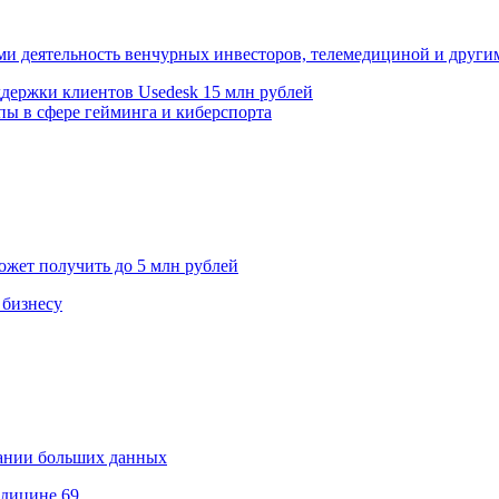
 деятельность венчурных инвесторов, телемедициной и други
держки клиентов Usedesk 15 млн рублей
пы в сфере гейминга и киберспорта
ожет получить до 5 млн рублей
 бизнесу
вании больших данных
едицине
69