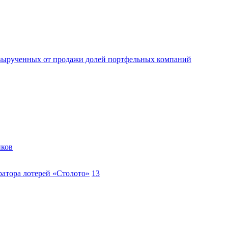
 вырученных от продажи долей портфельных компаний
иков
ратора лотерей «Столото»
13