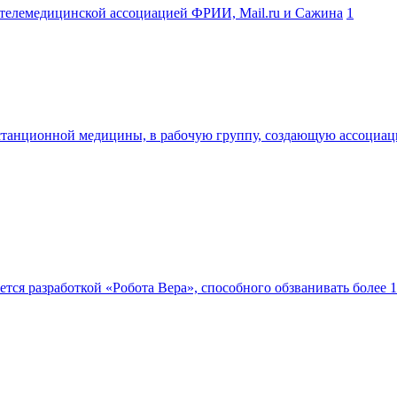
 телемедицинской ассоциацией ФРИИ, Mail.ru и Сажина
1
станционной медицины, в рабочую группу, создающую ассоциац
ется разработкой «Робота Вера», способного обзванивать более 