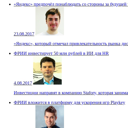
«Яндекс» предпочёл понаблюдать со стороны за будущей
23.08.2017
«Яндекс», который отмечал привлекательность рынка ди
ФРИИ инвестирует 50 млн рублей в ИИ для HR
4.08.2017
Инвестиции направят в компанию Stafory, которая занима
ФРИИ вложится в платформу для ускорения игр Playkey