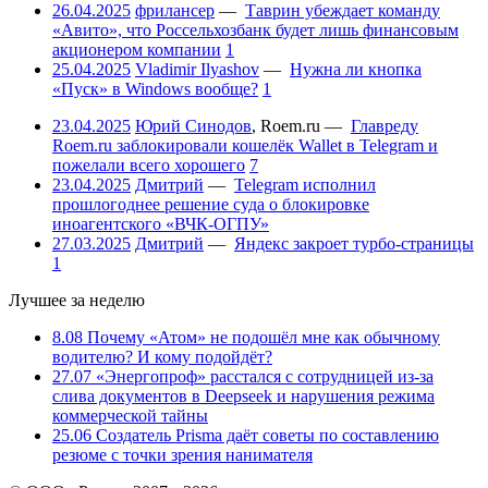
26.04.2025
фрилансер
—
Таврин убеждает команду
«Авито», что Россельхозбанк будет лишь финансовым
акционером компании
1
25.04.2025
Vladimir Ilyashov
—
Нужна ли кнопка
«Пуск» в Windows вообще?
1
23.04.2025
Юрий Синодов
,
Roem.ru
—
Главреду
Roem.ru заблокировали кошелёк Wallet в Telegram и
пожелали всего хорошего
7
23.04.2025
Дмитрий
—
Telegram исполнил
прошлогоднее решение суда о блокировке
иноагентского «ВЧК-ОГПУ»
27.03.2025
Дмитрий
—
Яндекс закроет турбо-страницы
1
Лучшее за неделю
8.08
Почему «Атом» не подошёл мне как обычному
водителю? И кому подойдёт?
27.07
«Энергопроф» расстался с сотрудницей из-за
слива документов в Deepseek и нарушения режима
коммерческой тайны
25.06
Создатель Prisma даёт советы по составлению
резюме с точки зрения нанимателя