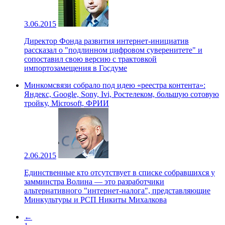
3.06.2015
Директор Фонда развития интернет-инициатив
рассказал о "подлинном цифровом суверенитете" и
сопоставил свою версию с трактовкой
импортозамещения в Госдуме
Минкомсвязи собрало под идею «реестра контента»:
Яндекс, Google, Sony, Ivi, Ростелеком, большую сотовую
тройку, Microsoft, ФРИИ
2.06.2015
Единственные кто отсутствует в списке собравшихся у
замминстра Волина — это разработчики
альтернативного "интернет-налога", представляющие
Минкультуры и РСП Никиты Михалкова
←