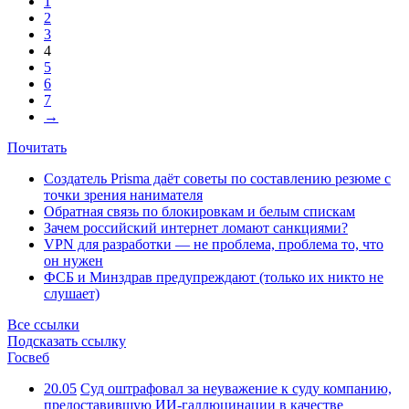
1
2
3
4
5
6
7
→
Почитать
Создатель Prisma даёт советы по составлению резюме с
точки зрения нанимателя
Обратная связь по блокировкам и белым спискам
Зачем российский интернет ломают санкциями?
VPN для разработки — не проблема, проблема то, что
он нужен
ФСБ и Минздрав предупреждают (только их никто не
слушает)
Все ссылки
Подсказать ссылку
Госвеб
20.05
Суд оштрафовал за неуважение к суду компанию,
предоставившую ИИ-галлюцинации в качестве