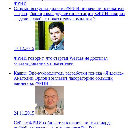
ФРИИ
Стартап выкупил долю из ФРИИ: по версии основателя
— фонд блокировал другие инвестиции, ФРИИ говорит
— дело в слабых показателях компании
3
17.12.2015
ФРИИ говорит, что стартап Weatlas не достигал
запланированных показателей
Кадры: Экс-руководитель разработки поиска «Яндекса» ​
Анатолий Орлов​ возглавит лабораторию больших
данных во ФРИИ
1
24.11.2015
Сейчас ФРИИ собирается вложить полмиллиарда
рублей в проекты, занимающиеся Big Data