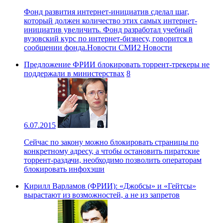
Фонд развития интернет-инициатив сделал шаг,
который должен количество этих самых интернет-
инициатив увеличить. Фонд разработал учебный
вузовский курс по интернет-бизнесу, говорится в
сообщении фонда.Новости СМИ2 Новости
Предложение ФРИИ блокировать торрент-трекеры не
поддержали в министерствах
8
6.07.2015
Сейчас по закону можно блокировать страницы по
конкретному адресу, а чтобы остановить пиратские
торрент-раздачи, необходимо позволить операторам
блокировать инфохэши
Кирилл Варламов (ФРИИ): «Джобсы» и «Гейтсы»
вырастают из возможностей, а не из запретов