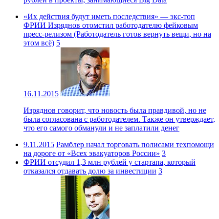
«Их действия будут иметь последствия» — экс-топ
ФРИИ Изряднов отомстил работодателю фейковым
пресс-релизом (Работодатель готов вернуть вещи, но на
этом всё)
5
16.11.2015
Изряднов говорит, что новость была правдивой, но не
была согласована с работодателем. Также он утверждает,
что его самого обманули и не заплатили денег
9.11.2015
Рамблер начал торговать полисами техпомощи
на дороге от «Всех эвакуаторов России»
3
ФРИИ отсудил 1,3 млн рублей у стартапа, который
отказался отдавать долю за инвестиции
3