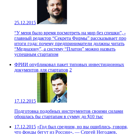
25.12.2015
“У меня было время посмотреть на мир без спешки”, -
главный редактор “Секрета Фирмы” рассказывает про
итоги года: почему предприниматели должны читать
“Медиазону”, а систему “Платон” можно назвать
успешным стартапом
ФРИИ опубликовал пакет типовых инвестиционных
документов для стартапов
2
17.12.2015
Подготовка подобных инструментов своими силами
обошлась бы стартапам в сумму до $10 тыс
17.12.2015
«Год был средним, но вы ошиблись, говоря,
что фонды бегут из России», — Сергей Негодяев,