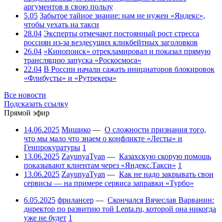
аргументов в свою пользу
5.05
Забытое тайное знание: нам не нужен «Яндекс»,
чтобы уехать на такси
28.04
Эксперты отмечают постоянный рост стресса
россиян из-за вездесущих кликбейтных заголовков
26.04
«Кинопоиск» отрекламировал и показал прямую
трансляцию запуска «Роскосмоса»
22.04
В России начали сажать инициаторов блокировок
«Флибусты» и «Рутрекера»
Все новости
Подсказать ссылку
Прямой эфир
14.06.2025
Мишико
—
О сложности признания того,
что мы мало что знаем о конфликте «Лесты» и
Генпрокуратуры
1
13.06.2025
ZayunyaTyan
—
Казахскую скорую помощь
показывают клиентам через «Яндекс.Такси»
1
13.06.2025
ZayunyaTyan
—
Как не надо закрывать свои
сервисы — на примере сервиса заправки «Турбо»
6.05.2025
фрилансер
—
Скончался Вячеслав Варванин:
директор по развитию той Lenta.ru, которой она никогда
уже не будет
1