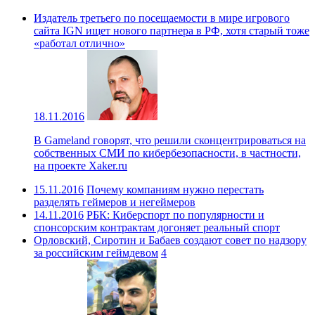
Издатель третьего по посещаемости в мире игрового
сайта IGN ищет нового партнера в РФ, хотя старый тоже
«работал отлично»
18.11.2016
В Gameland говорят, что решили сконцентрироваться на
собственных СМИ по кибербезопасности, в частности,
на проекте Xaker.ru
15.11.2016
Почему компаниям нужно перестать
разделять геймеров и негеймеров
14.11.2016
РБК: Киберспорт по популярности и
спонсорским контрактам догоняет реальный спорт
Орловский, Сиротин и Бабаев создают совет по надзору
за российским геймдевом
4