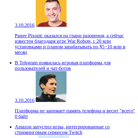
3.10.2016
Ранее Pixonic оказался на грани разорения, а сейчас
известен благодаря игре War Robots, с 20 млн
установками и планом зарабатывать по $5−10 млн в
месяц
В Telegram появилась игровая платформа для
пользователей и чат-ботов
3.10.2016
Платформа не занимает память телефона и весит "всего"
0 байт
Amazon запустил игры, интегрированные со
стриминговым сервисом Twitch