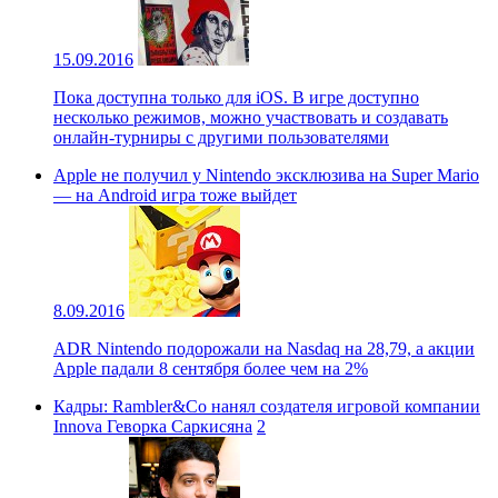
15.09.2016
Пока доступна только для iOS. В игре доступно
несколько режимов, можно участвовать и создавать
онлайн-турниры с другими пользователями
Apple не получил у Nintendo эксклюзива на Super Mario
— на Android игра тоже выйдет
8.09.2016
ADR Nintendo подорожали на Nasdaq на 28,79, а акции
Apple падали 8 сентября более чем на 2%
Кадры: Rambler&Co нанял создателя игровой компании
Innova Геворка Саркисяна
2