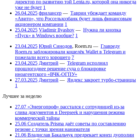
директор по развитию той Lenta.ru, которой она никогда
уже не будет
1
26.04.2025
фрилансер
—
Таврин убеждает команду
«Авито», что Россельхозбанк будет лишь финансовым
акционером компании
1
25.04.2025
Vladimir Ilyashov
—
Нужна ли кнопка
«Пуск» в Windows вообще?
1
23.04.2025
Юрий Синодов
,
Roem.ru
—
Главреду
Roem.ru заблокировали кошелёк Wallet в Telegram и
пожелали всего хорошего
7
23.04.2025
Дмитрий
—
Telegram исполнил
прошлогоднее решение суда о блокировке
иноагентского «ВЧК-ОГПУ»
27.03.2025
Дмитрий
—
Яндекс закроет турбо-страницы
1
Лучшее за неделю
27.07
«Энергопроф» расстался с сотрудницей из-за
слива документов в Deepseek и нарушения режима
коммерческой тайны
25.06
Создатель Prisma даёт советы по составлению
резюме с точки зрения нанимателя
21.06
Владислав Бакальчук предрекает конец дуополии