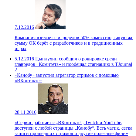
7.12.2016
Компания взимает с игроделов 50% комиссию, такую же
сумму ОК берёт с разработчиков и в традиционных
играх
5.12.2016
Цыплухин сообщил о рокировке среди
главредов «Комитета» и пообещал стагнацию в TJournal
2
«Канобу» запустил агрегатор стримов с помощью
«ВКонтакте»
28.11.2016
«Сервис работает с „ВКонтакте“, Twitch и YouTube,
доступен с любой страницы „Канобу“. Есть чатик, сетка,
записи прошедших стримов и другие полезные фичи»