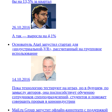
бы на 13,5% за квартал
26.10.2016
А так — выросла на 4,1%
Основатель Atari запустил стартап для
«индустриальной-VR», рассчитанный на групповое
использование
14.10.2016
Пока технологию тестируют на играх, но в будущем, по
замыслу авторов, она поспособствует обучению
сотрудников спецподразделений, студентов и поможет
совершить прорыв в киноиндустрии
Mail.ru Group запустит офлайн-кинотеатр с поддержкой