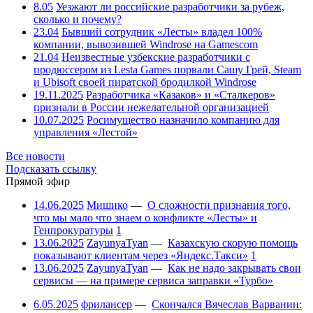
8.05
Уезжают ли российские разработчики за рубеж,
сколько и почему?
23.04
Бывший сотрудник «Лесты» владел 100%
компании, вывозившей Windrose на Gamescom
21.04
Неизвестные узбекские разработчики с
продюссером из Lesta Games порвали Сашу Грей, Steam
и Ubisoft своей пиратской бродилкой Windrose
19.11.2025
Разработчика «Казаков» и «Сталкеров»
признали в России нежелательной организацией
10.07.2025
Росимущество назначило компанию для
управления «Лестой»
Все новости
Подсказать ссылку
Прямой эфир
14.06.2025
Мишико
—
О сложности признания того,
что мы мало что знаем о конфликте «Лесты» и
Генпрокуратуры
1
13.06.2025
ZayunyaTyan
—
Казахскую скорую помощь
показывают клиентам через «Яндекс.Такси»
1
13.06.2025
ZayunyaTyan
—
Как не надо закрывать свои
сервисы — на примере сервиса заправки «Турбо»
6.05.2025
фрилансер
—
Скончался Вячеслав Варванин: