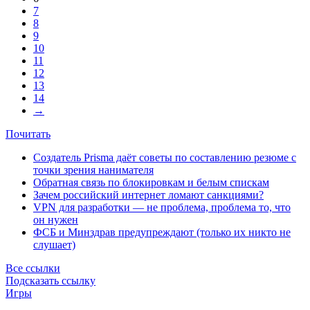
7
8
9
10
11
12
13
14
→
Почитать
Создатель Prisma даёт советы по составлению резюме с
точки зрения нанимателя
Обратная связь по блокировкам и белым спискам
Зачем российский интернет ломают санкциями?
VPN для разработки — не проблема, проблема то, что
он нужен
ФСБ и Минздрав предупреждают (только их никто не
слушает)
Все ссылки
Подсказать ссылку
Игры