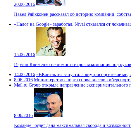
20.06.2016
Павел Ряйкконен рассказал об историю компании, собст
«Налог на Google» заработал. Nival отказался от локализ
15.06.2016
Герман Клименко не помог и игровая компания под руков
14.06.2016
«ВКонтакте» запустила внутрисоцсетевое мед
8.06.2016
Министерство спорта снова внесло киберспорт 
Mail.ru Group открыла направление экспериментального г
8.06.2016
Команде "будет дана максимальная свобода и возможност