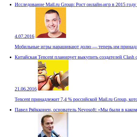
Исследование Mail.ru Group: Рост онлайн-игр в 2015 году
4.07.2016
Мобильные игры наращивают долю — теперь им принадлеж
Китайская Tencent планирует выкупить создателей Clash o
21.06.2016
Tencent принадлежит 7,4 % российской Mail.ru Group, кото
Павел Ряйкконен, основатель Nevosoft: «Мы были в како