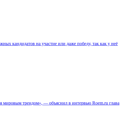
жных кандидатов на участие или даже победу, так как у неё
ся мировым трендом», — объяснил в интервью Roem.ru глава