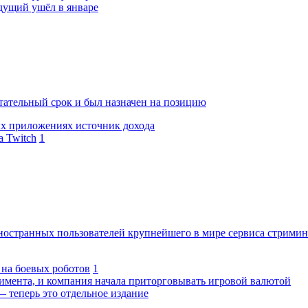
дущий ушёл в январе
тательный срок и был назначен на позицию
х приложениях источник дохода
а Twitch
1
иностранных пользователей крупнейшего в мире сервиса стримин
й на боевых роботов
1
имента, и компания начала приторговывать игровой валютой
 теперь это отдельное издание