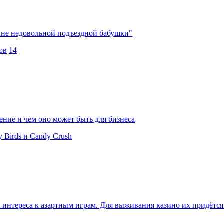
вне недовольной подъездной бабушки"
ов
14
ение и чем оно может быть для бизнеса
 Birds и Candy Crush
м интереса к азартным играм. Для выживания казино их придёт