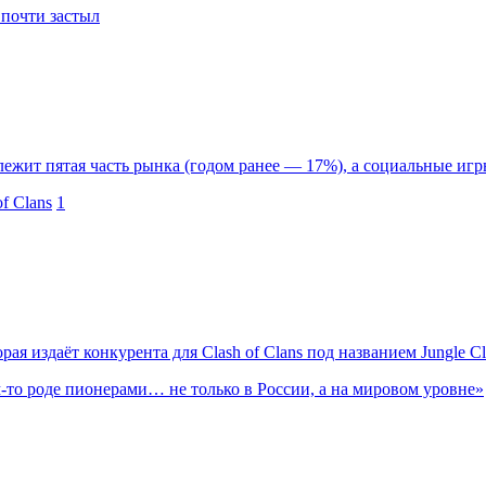
 почти застыл
ит пятая часть рынка (годом ранее — 17%), а социальные игр
f Clans
1
рая издаёт конкурента для Clash of Clans под названием Jungle Cl
м-то роде пионерами… не только в России, а на мировом уровне»