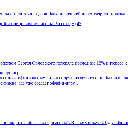
венных (и типичных) ошибках, нынешней непопулярности казуал
аций и прицеливания игр на Россию (+)
43
одством Сергея Орловского потеряла последние 18% интереса к 
иа про игры
в список официальных видов спорта, из которого он был исключе
еймдева, где уже создаёт офлайн-игру
1
ь проводить любые эксперименты". В каких объемах будут фина