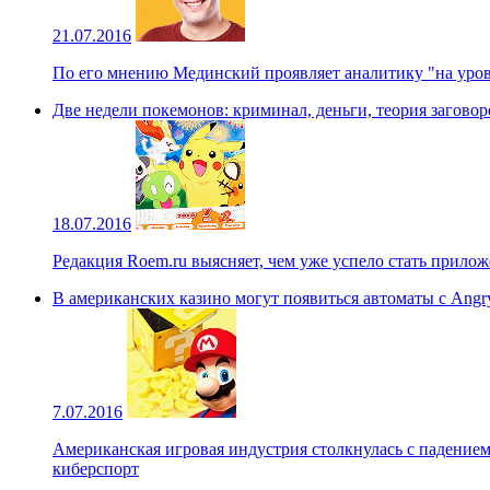
21.07.2016
По его мнению Мединский проявляет аналитику "на уро
Две недели покемонов: криминал, деньги, теория заговор
18.07.2016
Редакция Roem.ru выясняет, чем уже успело стать прилож
В американских казино могут появиться автоматы с Angry
7.07.2016
Американская игровая индустрия столкнулась с падение
киберспорт