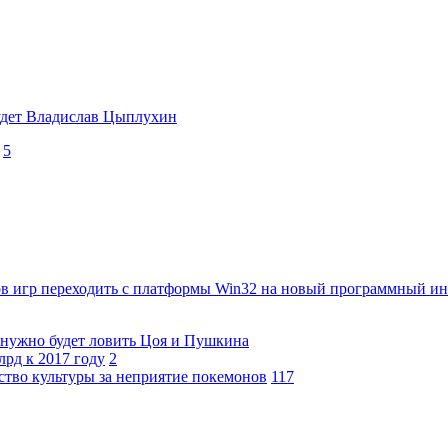
будет Владислав Цыплухин
5
в игр переходить с платформы Win32 на новый программный инте
 нужно будет ловить Цоя и Пушкина
рд к 2017 году
2
ство культуры за неприятие покемонов
117