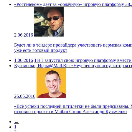
«Ростелеком» даёт за «облачную» игровую платформу 38,
2.06.2016
Будет ли в тендере провайдера участвовать пермская комп
уже есть готовый продукт
1.06.2016
ТНТ запустил свою игровую платформу вместе с
Кузьменко, Игры@Mail.Ru: «Неуспешную игру, которая себ
26.05.2016
«Все успехи последней пятилетки не были предсказаны.
игрового проекта в Mail.ru Group Александр Кузьменко
←
1