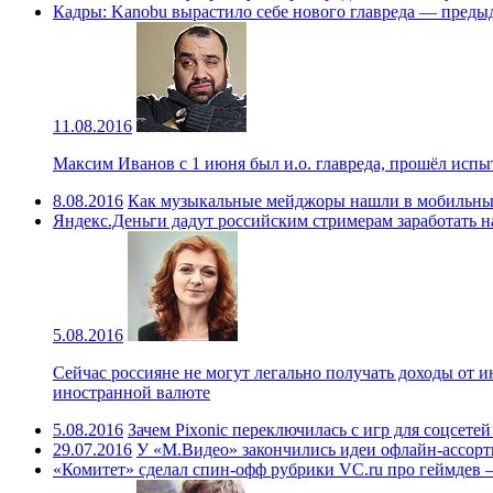
Кадры: Kanobu вырастило себе нового главреда — преды
11.08.2016
Максим Иванов с 1 июня был и.о. главреда, прошёл испы
8.08.2016
Как музыкальные мейджоры нашли в мобильны
Яндекс.Деньги дадут российским стримерам заработать н
5.08.2016
Сейчас россияне не могут легально получать доходы от 
иностранной валюте
5.08.2016
Зачем Pixonic переключилась с игр для соцсете
29.07.2016
У «М.Видео» закончились идеи офлайн-ассорт
«Комитет» сделал спин-офф рубрики VC.ru про геймдев —