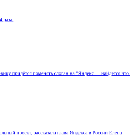
 раза.
ковику придётся поменять слоган на "Яндекс — найдется что-
льный проект, рассказала глава Яндекса в России Елена