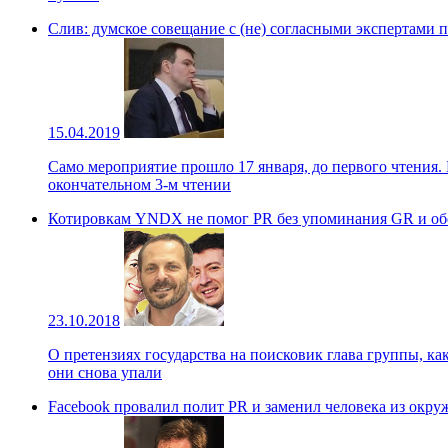
Слив: думское совещание с (не) согласными экспертами 
15.04.2019
Само мероприятие прошло 17 января, до первого чтения. 
окончательном 3-м чтении
Котировкам YNDX не помог PR без упоминания GR и об
23.10.2018
О претензиях государства на поисковик глава группы, ка
они снова упали
Facebook провалил полит PR и заменил человека из окр