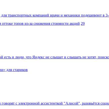
 для транспортных компаний врачи и механики подешевеют в 3-4
 оттоке топов из-за снижения стоимости акций
29
рой есть и люди, что Яндекс не слышат и слышать не хотят, поис
и» для стариков
говорят с электронной ассистенткой "Алисой", разовьётся социа