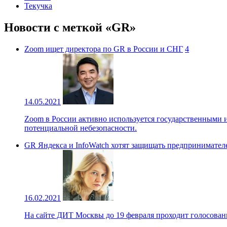
Текучка
Новости с меткой «GR»
Zoom ищет директора по GR в России и СНГ
4
14.05.2021
Zoom в России активно используется государственными 
потенциальной небезопасности.
GR Яндекса и InfoWatch хотят защищать предпринимате
16.02.2021
На сайте ДИТ Москвы до 19 февраля проходит голосован