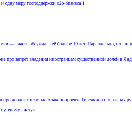
 и одну меру господдержки o2o-бизнеса
1
арств — власть обсуждала её больше 10 лет. Параллельно, но лиш
не про запрет владения иностранцам существенной долей в Янд
 про диалог с властью о законопроекте Горелкина и о планах р
 путевому листу»