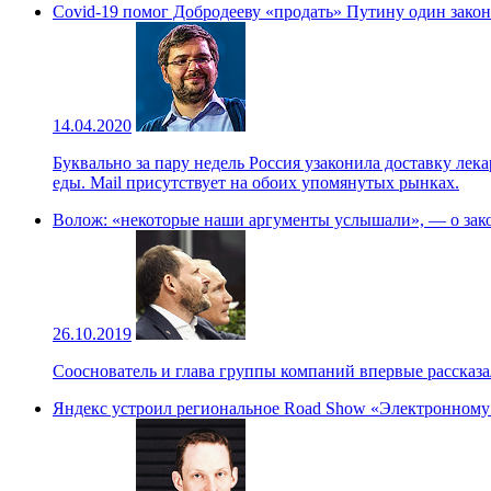
Covid-19 помог Добродееву «продать» Путину один закон
14.04.2020
Буквально за пару недель Россия узаконила доставку лек
еды. Mail присутствует на обоих упомянутых рынках.
Волож: «некоторые наши аргументы услышали», — о зако
26.10.2019
Сооснователь и глава группы компаний впервые рассказал
Яндекс устроил региональное Road Show «Электронному