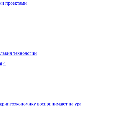
ми проектами
главил технологии
я
4
е криптоэкономику воспринимают на ура