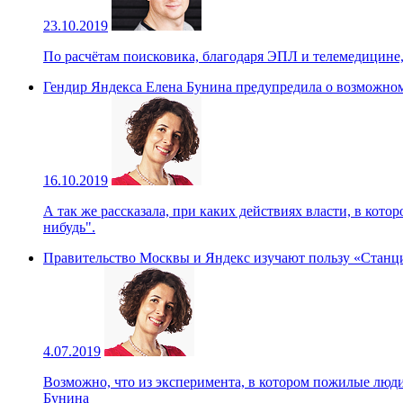
23.10.2019
По расчётам поисковика, благодаря ЭПЛ и телемедицине,
Гендир Яндекса Елена Бунина предупредила о возможном
16.10.2019
А так же рассказала, при каких действиях власти, в кото
нибудь".
Правительство Москвы и Яндекс изучают пользу «Станци
4.07.2019
Возможно, что из эксперимента, в котором пожилые люди 
Бунина