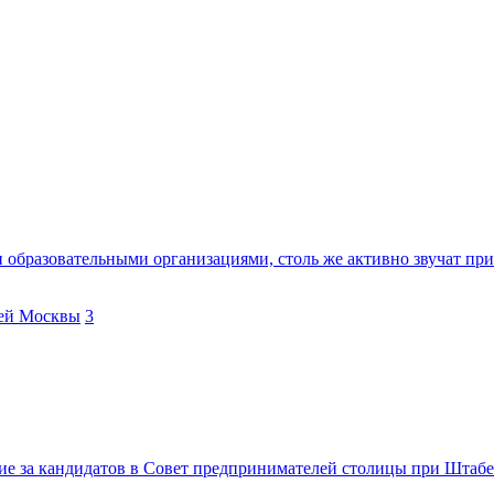
и образовательными организациями, столь же активно звучат п
лей Москвы
3
ие за кандидатов в Совет предпринимателей столицы при Штабе 