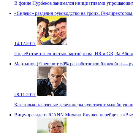
В фонде Нурбеков занимался инициативами упрощающими
«Яндекс» разделил руководство на троих. Гендиректором
14.12.2017
Под её ответственностью партнёрства, HR и GR; За Абов
Мартынов (Ethereum): 60% разработчиков блокчейна — р
28.11.2017
Как только ключевые девелоперы чувствуют малейшую шат
Вице-президент ICANN Михаил Якушев перейдет в «Вымпе