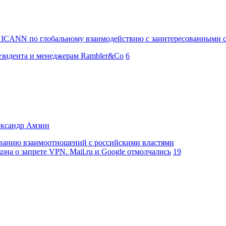
в ICANN по глобальному взаимодействию с заинтересованными 
езидента и менеджерам Rambler&Co
6
ександр Амзин
иванию взаимоотношений с российскими властями
на о запрете VPN. Mail.ru и Google отмолчались
19