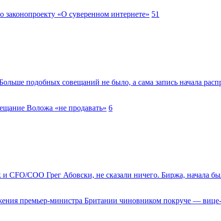
по законопроекту «О суверенном интернете»
51
Больше подобных совещаний не было, а сама запись начала распро
ещание Воложа «не продавать»
6
к и CFO/COO Грег Абовски, не сказали ничего. Биржа, начала б
ужения премьер-министра Британии чиновником покруче — вице