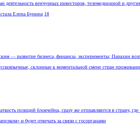
 деятельность венчурных инвесторов, телемедициной и други
 стала Елена Бунина
18
ским — развитие бизнеса, финансы, эксперименты; Парахин воз
усскоязычные, склонные к моментальной смене стран проживани
кость позиций блокчейна, сразу же отправляются в страну, гд
лком» и будет отвечать за связи с госорганами