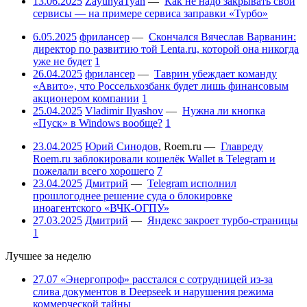
13.06.2025
ZayunyaTyan
—
Как не надо закрывать свои
сервисы — на примере сервиса заправки «Турбо»
6.05.2025
фрилансер
—
Скончался Вячеслав Варванин:
директор по развитию той Lenta.ru, которой она никогда
уже не будет
1
26.04.2025
фрилансер
—
Таврин убеждает команду
«Авито», что Россельхозбанк будет лишь финансовым
акционером компании
1
25.04.2025
Vladimir Ilyashov
—
Нужна ли кнопка
«Пуск» в Windows вообще?
1
23.04.2025
Юрий Синодов
,
Roem.ru
—
Главреду
Roem.ru заблокировали кошелёк Wallet в Telegram и
пожелали всего хорошего
7
23.04.2025
Дмитрий
—
Telegram исполнил
прошлогоднее решение суда о блокировке
иноагентского «ВЧК-ОГПУ»
27.03.2025
Дмитрий
—
Яндекс закроет турбо-страницы
1
Лучшее за неделю
27.07
«Энергопроф» расстался с сотрудницей из-за
слива документов в Deepseek и нарушения режима
коммерческой тайны