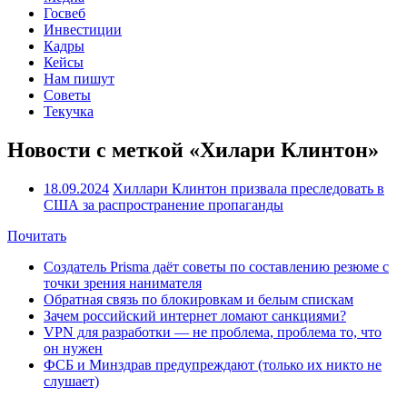
Госвеб
Инвестиции
Кадры
Кейсы
Нам пишут
Советы
Текучка
Новости с меткой «Хилари Клинтон»
18.09.2024
Хиллари Клинтон призвала преследовать в
США за распространение пропаганды
Почитать
Создатель Prisma даёт советы по составлению резюме с
точки зрения нанимателя
Обратная связь по блокировкам и белым спискам
Зачем российский интернет ломают санкциями?
VPN для разработки — не проблема, проблема то, что
он нужен
ФСБ и Минздрав предупреждают (только их никто не
слушает)