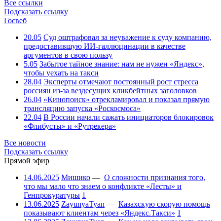
Все ссылки
Подсказать ссылку
Госвеб
20.05
Суд оштрафовал за неуважение к суду компанию,
предоставившую ИИ-галлюцинации в качестве
аргументов в свою пользу
5.05
Забытое тайное знание: нам не нужен «Яндекс»,
чтобы уехать на такси
28.04
Эксперты отмечают постоянный рост стресса
россиян из-за вездесущих кликбейтных заголовков
26.04
«Кинопоиск» отрекламировал и показал прямую
трансляцию запуска «Роскосмоса»
22.04
В России начали сажать инициаторов блокировок
«Флибусты» и «Рутрекера»
Все новости
Подсказать ссылку
Прямой эфир
14.06.2025
Мишико
—
О сложности признания того,
что мы мало что знаем о конфликте «Лесты» и
Генпрокуратуры
1
13.06.2025
ZayunyaTyan
—
Казахскую скорую помощь
показывают клиентам через «Яндекс.Такси»
1