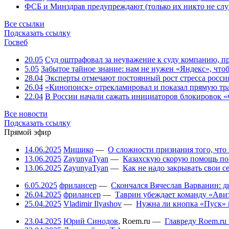
ФСБ и Минздрав предупреждают (только их никто не слу
Все ссылки
Подсказать ссылку
Госвеб
20.05
Суд оштрафовал за неуважение к суду компанию, п
5.05
Забытое тайное знание: нам не нужен «Яндекс», чтоб
28.04
Эксперты отмечают постоянный рост стресса росси
26.04
«Кинопоиск» отрекламировал и показал прямую тр
22.04
В России начали сажать инициаторов блокировок «
Все новости
Подсказать ссылку
Прямой эфир
14.06.2025
Мишико
—
О сложности признания того, что
13.06.2025
ZayunyaTyan
—
Казахскую скорую помощь по
13.06.2025
ZayunyaTyan
—
Как не надо закрывать свои 
6.05.2025
фрилансер
—
Скончался Вячеслав Варванин: ди
26.04.2025
фрилансер
—
Таврин убеждает команду «Авит
25.04.2025
Vladimir Ilyashov
—
Нужна ли кнопка «Пуск» 
23.04.2025
Юрий Синодов
,
Roem.ru
—
Главреду Roem.ru 