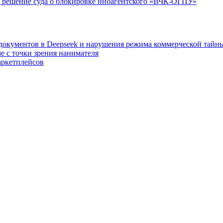
 решение суда о блокировке иноагентского «ВЧК-ОГПУ»
 документов в Deepseek и нарушения режима коммерческой тайн
е с точки зрения нанимателя
аркетплейсов