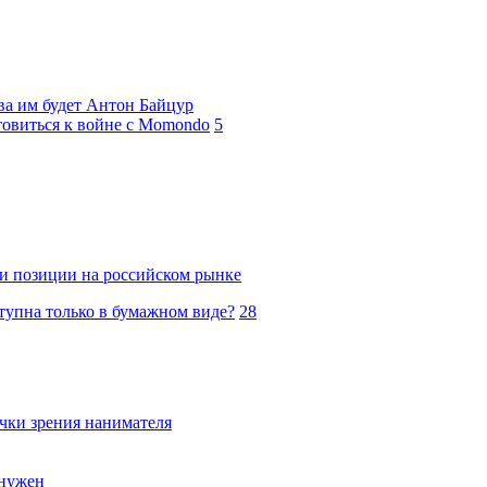
ова им будет Антон Байцур
отовиться к войне с Momondo
5
ои позиции на российском рынке
тупна только в бумажном виде?
28
очки зрения нанимателя
 нужен