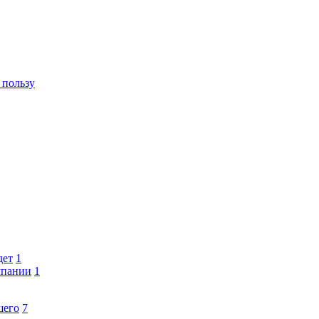
 пользу
дет
1
мпании
1
шего
7