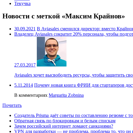
Текучка
Новости с меткой «Максим Крайнов»
30.09.2021
В Aviasales сменился директор: вместо Крайн
Владелец Aviasales сократит 20% персонала, чтобы подг
27.03.2017
Aviasales хочет высвободить ресурсы, чтобы защитить св
5.11.2014
Почему новая книга ФРИИ для стартаперов дос
В комментариях
Margarita Zobnina
Почитать
Создатель Prisma даёт советы по составлению резюме с т
Обратная связь по блокировкам и белым спискам
Зачем российский интернет ломают санкциями?
VPN для разработки — не проблема, проблема то, что он