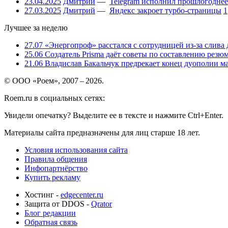
23.04.2025
Дмитрий
—
Telegram исполнил прошлогоднее
27.03.2025
Дмитрий
—
Яндекс закроет турбо-страницы
1
Лучшее за неделю
27.07
«Энергопроф» расстался с сотрудницей из-за слива
25.06
Создатель Prisma даёт советы по составлению резюм
21.06
Владислав Бакальчук предрекает конец дуополии м
© ООО «Роем», 2007 – 2026.
Roem.ru в социальных сетях:
Увидели опечатку? Выделите ее в тексте и нажмите Ctrl+Enter.
Материалы сайта предназначены для лиц старше 18 лет.
Условия использования сайта
Правила общения
Инфопартнёрство
Купить рекламу
Хостинг -
edgecenter.ru
Защита от DDOS -
Qrator
Блог редакции
Обратная связь