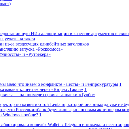
шает)
редоставившую ИИ-галлюцинации в качестве аргументов в свою
ы уехать на такси
ян из-за вездесущих кликбейтных заголовков
ансляцию запуска «Роскосмоса»
Флибусты» и «Рутрекера»
 мы мало что знаем о конфликте «Лесты» и Генпрокуратуры
1
казывают клиентам через «Яндекс.Такси»
1
сервисы — на примере сервиса заправки «Турбо»
ректор по развитию той Lenta.ru, которой она никогда уже не бу
о», что Россельхозбанк будет лишь финансовым акционером ко
в Windows вообще?
1
заблокировали кошелёк Wallet в Telegram и пожелали всего хоро