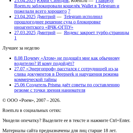
23.04.2025
Юрий Синодов
,
Roem.ru
—
Главреду
Roem.ru заблокировали кошелёк Wallet в Telegram и
пожелали всего хорошего
7
23.04.2025
Дмитрий
—
Telegram исполнил
прошлогоднее решение суда о блокировке
иноагентского «ВЧК-ОГПУ»
27.03.2025
Дмитрий
—
Яндекс закроет турбо-страницы
1
Лучшее за неделю
8.08
Почему «Атом» не подошёл мне как обычному
водителю? И кому подойдёт?
27.07
«Энергопроф» расстался с сотрудницей из-за
слива документов в Deepseek и нарушения режима
коммерческой тайны
25.06
Создатель Prisma даёт советы по составлению
резюме с точки зрения нанимателя
© ООО «Роем», 2007 – 2026.
Roem.ru в социальных сетях:
Увидели опечатку? Выделите ее в тексте и нажмите Ctrl+Enter.
Материалы сайта предназначены для лиц старше 18 лет.