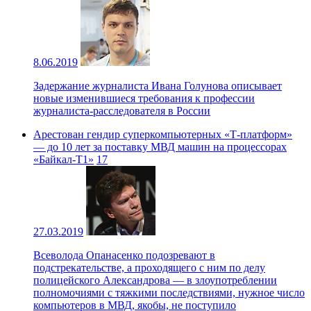
8.06.2019
Задержание журналиста Ивана Голунова описывает
новые изменившиеся требования к профессии
журналиста-расследователя в России
Арестован гендир суперкомпьютерных «Т-платформ»
— до 10 лет за поставку МВД машин на процессорах
«Байкал-Т1»
17
27.03.2019
Всеволода Опанасенко подозревают в
подстрекательстве, а проходящего с ним по делу
полицейского Александрова — в злоупотреблении
полномочиями с тяжкими последствиями, нужное число
компьютеров в МВД, якобы, не поступило