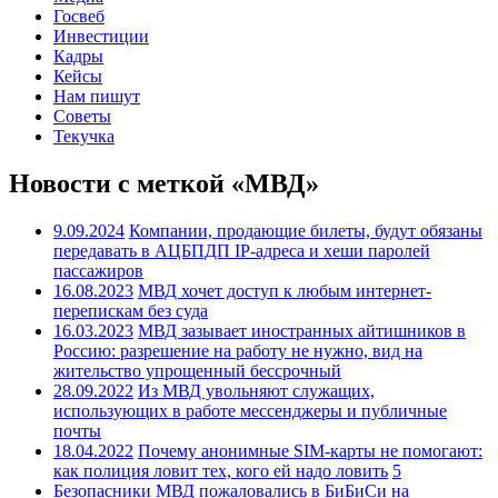
Госвеб
Инвестиции
Кадры
Кейсы
Нам пишут
Советы
Текучка
Новости с меткой «МВД»
9.09.2024
Компании, продающие билеты, будут обязаны
передавать в АЦБПДП IP-адреса и хеши паролей
пассажиров
16.08.2023
МВД хочет доступ к любым интернет-
перепискам без суда
16.03.2023
МВД зазывает иностранных айтишников в
Россию: разрешение на работу не нужно, вид на
жительство упрощенный бессрочный
28.09.2022
Из МВД увольняют служащих,
использующих в работе мессенджеры и публичные
почты
18.04.2022
Почему анонимные SIM-карты не помогают:
как полиция ловит тех, кого ей надо ловить
5
Безопасники МВД пожаловались в БиБиСи на