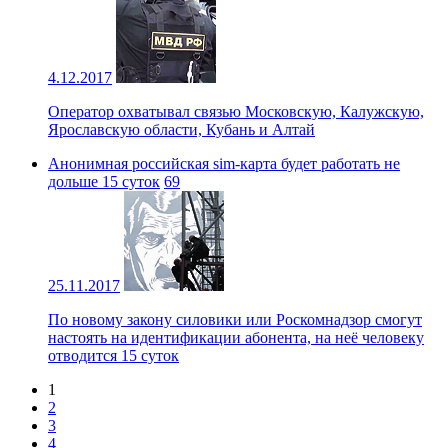
4.12.2017
Оператор охватывал связью Московскую, Калужскую,
Ярославскую области, Кубань и Алтай
Анонимная российская sim-карта будет работать не
дольше 15 суток
69
25.11.2017
По новому закону силовики или Роскомнадзор смогут
настоять на идентификации абонента, на неё человеку
отводится 15 суток
1
2
3
4