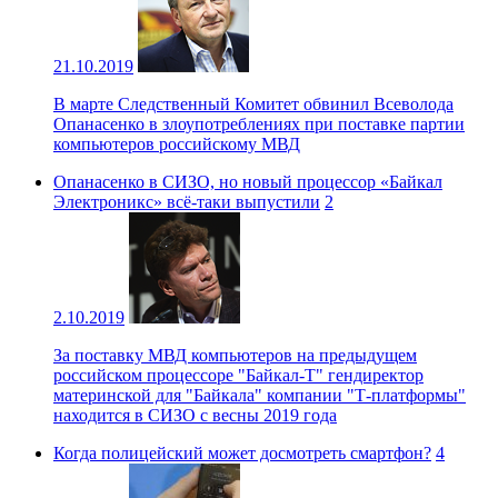
21.10.2019
В марте Следственный Комитет обвинил Всеволода
Опанасенко в злоупотреблениях при поставке партии
компьютеров российскому МВД
Опанасенко в СИЗО, но новый процессор «Байкал
Электроникс» всё-таки выпустили
2
2.10.2019
За поставку МВД компьютеров на предыдущем
российском процессоре "Байкал-Т" гендиректор
материнской для "Байкала" компании "Т-платформы"
находится в СИЗО с весны 2019 года
Когда полицейский может досмотреть смартфон?
4