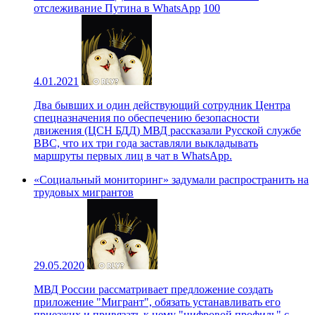
отслеживание Путина в WhatsApp
100
4.01.2021
Два бывших и один действующий сотрудник Центра
спецназначения по обеспечению безопасности
движения (ЦСН БДД) МВД рассказали Русской службе
BBC, что их три года заставляли выкладывать
маршруты первых лиц в чат в WhatsApp.
«Социальный мониторинг» задумали распространить на
трудовых мигрантов
29.05.2020
МВД России рассматривает предложение создать
приложение "Мигрант", обязать устанавливать его
приезжих и привязать к нему "цифровой профиль" с