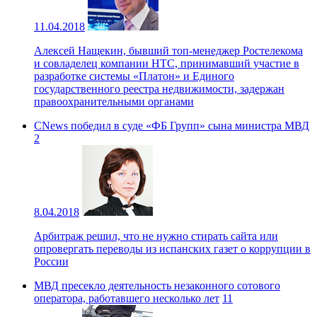
11.04.2018
Алексей Нащекин, бывший топ-менеджер Ростелекома
и совладелец компании НТС, принимавший участие в
разработке системы «Платон» и Единого
государственного реестра недвижимости, задержан
правоохранительными органами
CNews победил в суде «ФБ Групп» сына министра МВД
2
8.04.2018
Арбитраж решил, что не нужно стирать сайта или
опровергать переводы из испанских газет о коррупции в
России
МВД пресекло деятельность незаконного сотового
оператора, работавшего несколько лет
11