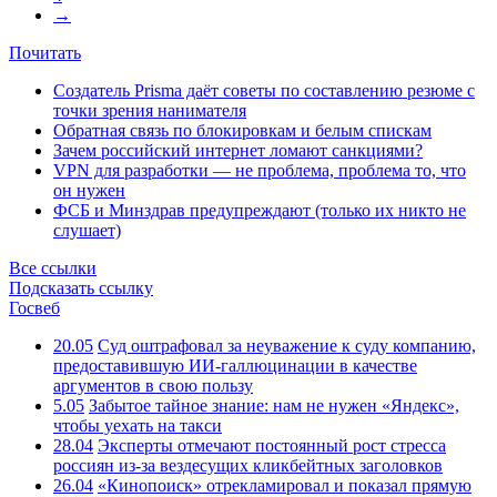
→
Почитать
Создатель Prisma даёт советы по составлению резюме с
точки зрения нанимателя
Обратная связь по блокировкам и белым спискам
Зачем российский интернет ломают санкциями?
VPN для разработки — не проблема, проблема то, что
он нужен
ФСБ и Минздрав предупреждают (только их никто не
слушает)
Все ссылки
Подсказать ссылку
Госвеб
20.05
Суд оштрафовал за неуважение к суду компанию,
предоставившую ИИ-галлюцинации в качестве
аргументов в свою пользу
5.05
Забытое тайное знание: нам не нужен «Яндекс»,
чтобы уехать на такси
28.04
Эксперты отмечают постоянный рост стресса
россиян из-за вездесущих кликбейтных заголовков
26.04
«Кинопоиск» отрекламировал и показал прямую