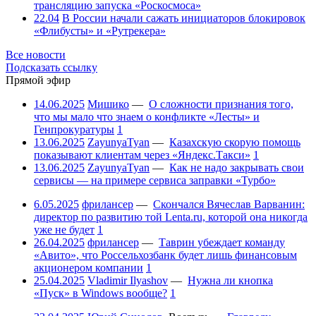
трансляцию запуска «Роскосмоса»
22.04
В России начали сажать инициаторов блокировок
«Флибусты» и «Рутрекера»
Все новости
Подсказать ссылку
Прямой эфир
14.06.2025
Мишико
—
О сложности признания того,
что мы мало что знаем о конфликте «Лесты» и
Генпрокуратуры
1
13.06.2025
ZayunyaTyan
—
Казахскую скорую помощь
показывают клиентам через «Яндекс.Такси»
1
13.06.2025
ZayunyaTyan
—
Как не надо закрывать свои
сервисы — на примере сервиса заправки «Турбо»
6.05.2025
фрилансер
—
Скончался Вячеслав Варванин:
директор по развитию той Lenta.ru, которой она никогда
уже не будет
1
26.04.2025
фрилансер
—
Таврин убеждает команду
«Авито», что Россельхозбанк будет лишь финансовым
акционером компании
1
25.04.2025
Vladimir Ilyashov
—
Нужна ли кнопка
«Пуск» в Windows вообще?
1