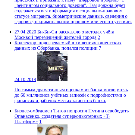
"рейтингом социального доверия". Там должна будет
содержаться вся информация о социально-правовом
статусе мигранта, биометрические данные, сведения о
здоровье, о криминальном прошлом или его отсутствии.
27.04.2020
Би-Би-Си рассказало о методах учёта
Москвой перемещений жителей города
2
Коллектор, подозреваемый в хищениях клиентских
данных из Сбербанка, попался полиции
7
24.10.2019
По самым драматичным оценкам из банка могло утечь
до 60 миллионов учётных записей с подробностями о
финансах и рабочих местах клиентов банка.
Бизнес-омбудсмен Титов попросил Путина освободить
Опанасенко, создателя суперкопьютерных «Т-
Платформ»
1