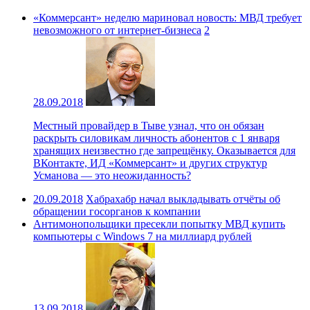
«Коммерсант» неделю мариновал новость: МВД требует
невозможного от интернет-бизнеса
2
28.09.2018
Местный провайдер в Тыве узнал, что он обязан
раскрыть силовикам личность абонентов с 1 января
хранящих неизвестно где запрещёнку. Оказывается для
ВКонтакте, ИД «Коммерсант» и других структур
Усманова — это неожиданность?
20.09.2018
Хабрахабр начал выкладывать отчёты об
обращении госорганов к компании
Антимонопольщики пресекли попытку МВД купить
компьютеры с Windows 7 на миллиард рублей
13.09.2018