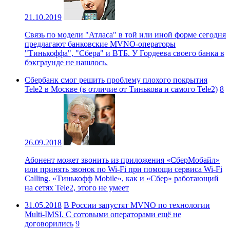
21.10.2019
Связь по модели "Атласа" в той или иной форме сегодня
предлагают банковские MVNO-операторы
"Тинькоффа", "Сбера" и ВТБ. У Гордеева своего банка в
бэкграунде не нашлось.
Сбербанк смог решить проблему плохого покрытия
Tele2 в Москве (в отличие от Тинькова и самого Tele2)
8
26.09.2018
Абонент может звонить из приложения «СберМобайл»
или принять звонок по Wi-Fi при помощи сервиса Wi-Fi
Calling. «Тинькофф Mobile», как и «Сбер» работающий
на сетях Tele2, этого не умеет
31.05.2018
В России запустят MVNO по технологии
Multi-IMSI. С сотовыми операторами ещё не
договорились
9