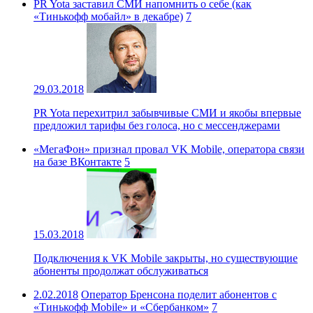
РR Yota заставил СМИ напомнить о себе (как
«Тинькофф мобайл» в декабре)
7
29.03.2018
PR Yota перехитрил забывчивые СМИ и якобы впервые
предложил тарифы без голоса, но с мессенджерами
«МегаФон» признал провал VK Mobile, оператора связи
на базе ВКонтакте
5
15.03.2018
Подключения к VK Mobile закрыты, но существующие
абоненты продолжат обслуживаться
2.02.2018
Оператор Бренсона поделит абонентов с
«Тинькофф Mobile» и «Сбербанком»
7