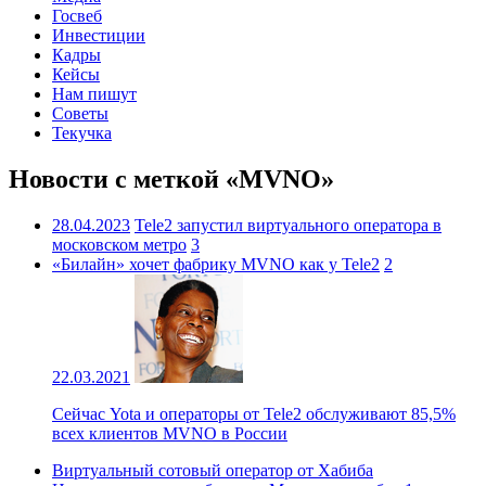
Госвеб
Инвестиции
Кадры
Кейсы
Нам пишут
Советы
Текучка
Новости с меткой «MVNO»
28.04.2023
Tele2 запустил виртуального оператора в
московском метро
3
«Билайн» хочет фабрику MVNO как у Tele2
2
22.03.2021
Сейчас Yota и операторы от Tele2 обслуживают 85,5%
всех клиентов MVNO в России
Виртуальный сотовый оператор от Хабиба