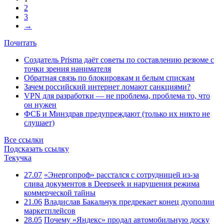
2
3
→
Почитать
Создатель Prisma даёт советы по составлению резюме с
точки зрения нанимателя
Обратная связь по блокировкам и белым спискам
Зачем российский интернет ломают санкциями?
VPN для разработки — не проблема, проблема то, что
он нужен
ФСБ и Минздрав предупреждают (только их никто не
слушает)
Все ссылки
Подсказать ссылку
Текучка
27.07
«Энергопроф» расстался с сотрудницей из-за
слива документов в Deepseek и нарушения режима
коммерческой тайны
21.06
Владислав Бакальчук предрекает конец дуополии
маркетплейсов
28.05
Почему «Яндекс» продал автомобильную доску