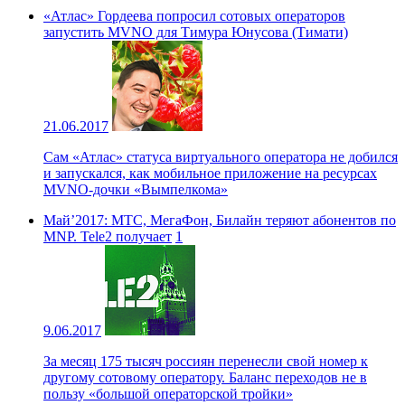
«Атлас» Гордеева попросил сотовых операторов
запустить MVNO для Тимура Юнусова (Тимати)
21.06.2017
Сам «Атлас» статуса виртуального оператора не добился
и запускался, как мобильное приложение на ресурсах
MVNO-дочки «Вымпелкома»
Май’2017: МТС, МегаФон, Билайн теряют абонентов по
MNP. Tele2 получает
1
9.06.2017
За месяц 175 тысяч россиян перенесли свой номер к
другому сотовому оператору. Баланс переходов не в
пользу «большой операторской тройки»