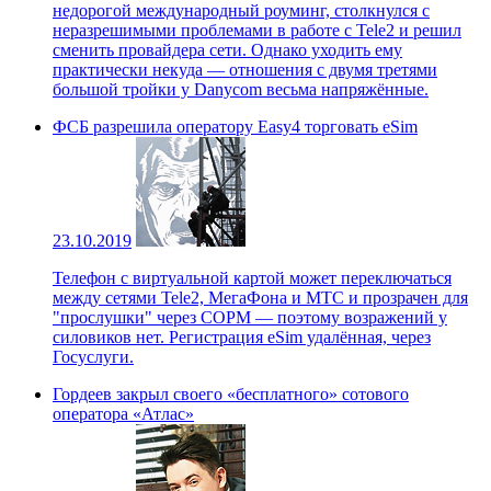
недорогой международный роуминг, столкнулся с
неразрешимыми проблемами в работе с Tele2 и решил
сменить провайдера сети. Однако уходить ему
практически некуда — отношения с двумя третями
большой тройки у Danycom весьма напряжённые.
ФСБ разрешила оператору Easy4 торговать eSim
23.10.2019
Телефон с виртуальной картой может переключаться
между сетями Tele2, МегаФона и МТС и прозрачен для
"прослушки" через СОРМ — поэтому возражений у
силовиков нет. Регистрация eSim удалённая, через
Госуслуги.
Гордеев закрыл своего «бесплатного» сотового
оператора «Атлас»