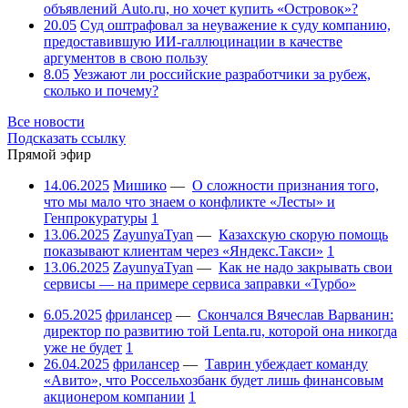
объявлений Auto.ru, но хочет купить «Островок»?
20.05
Суд оштрафовал за неуважение к суду компанию,
предоставившую ИИ-галлюцинации в качестве
аргументов в свою пользу
8.05
Уезжают ли российские разработчики за рубеж,
сколько и почему?
Все новости
Подсказать ссылку
Прямой эфир
14.06.2025
Мишико
—
О сложности признания того,
что мы мало что знаем о конфликте «Лесты» и
Генпрокуратуры
1
13.06.2025
ZayunyaTyan
—
Казахскую скорую помощь
показывают клиентам через «Яндекс.Такси»
1
13.06.2025
ZayunyaTyan
—
Как не надо закрывать свои
сервисы — на примере сервиса заправки «Турбо»
6.05.2025
фрилансер
—
Скончался Вячеслав Варванин:
директор по развитию той Lenta.ru, которой она никогда
уже не будет
1
26.04.2025
фрилансер
—
Таврин убеждает команду
«Авито», что Россельхозбанк будет лишь финансовым
акционером компании
1