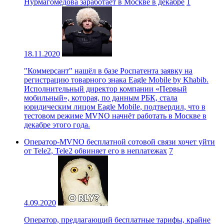
Нурмагомедова заработает в Москве в декабре
1
18.11.2020
"Коммерсант" нашёл в базе Роспатента заявку на
регистрацию товарного знака Eagle Mobile by Khabib.
Исполнительный директор компании «Первый
мобильный», которая, по данным РБК, стала
юридическим лицом Eagle Mobile, подтвердил, что в
тестовом режиме MVNO начнёт работать в Москве в
декабре этого года.
Оператор-МVNO бесплатной сотовой связи хочет уйти
от Tele2, Tele2 обвиняет его в неплатежах
7
4.09.2020
Оператор, предлагающий бесплатные тарифы, крайне