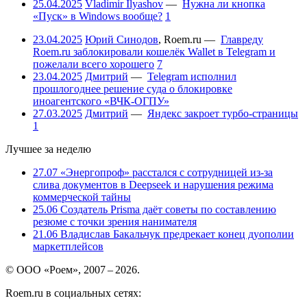
25.04.2025
Vladimir Ilyashov
—
Нужна ли кнопка
«Пуск» в Windows вообще?
1
23.04.2025
Юрий Синодов
,
Roem.ru
—
Главреду
Roem.ru заблокировали кошелёк Wallet в Telegram и
пожелали всего хорошего
7
23.04.2025
Дмитрий
—
Telegram исполнил
прошлогоднее решение суда о блокировке
иноагентского «ВЧК-ОГПУ»
27.03.2025
Дмитрий
—
Яндекс закроет турбо-страницы
1
Лучшее за неделю
27.07
«Энергопроф» расстался с сотрудницей из-за
слива документов в Deepseek и нарушения режима
коммерческой тайны
25.06
Создатель Prisma даёт советы по составлению
резюме с точки зрения нанимателя
21.06
Владислав Бакальчук предрекает конец дуополии
маркетплейсов
© ООО «Роем», 2007 – 2026.
Roem.ru в социальных сетях: