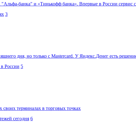
 "Альфа-банка" и «Тинькофф банка». Впервые в России сервис с
ях
3
няшнего дня, но только с Mastercard. У Яндекс.Денег есть решени
 в России
5
х своих терминалах в торговых точках
тежей сегодня
6