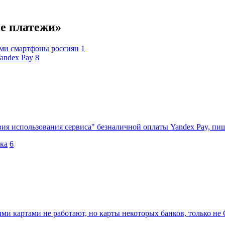
е платежи»
ами смартфоны россиян
1
andex Pay
8
ия использования сервиса" безналичной оплаты Yandex Pay, пиш
ка
6
и картами не работают, но карты некоторых банков, только не 