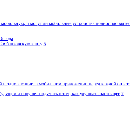
 мобильную, и могут ли мобильные устройства полностью вытес
16 года
 в банковскую карту
5
ой в одно касание, в мобильном приложении перед каждой оплат
удущем и пару лет подумать о том, как улучшать настоящее
7