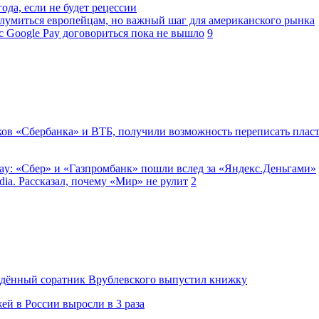
ода, если не будет рецессии
лумиться европейцам, но важный шаг для американского рынка
с Google Pay договориться пока не вышло
9
ков «Сбербанка» и ВТБ, получили возможность переписать плас
Gpay: «Сбер» и «Газпромбанк» пошли вслед за «Яндекс.Деньгами»
dia. Рассказал, почему «Мир» не рулит
2
ждённый соратник Врублевского выпустил книжку
й в России выросли в 3 раза