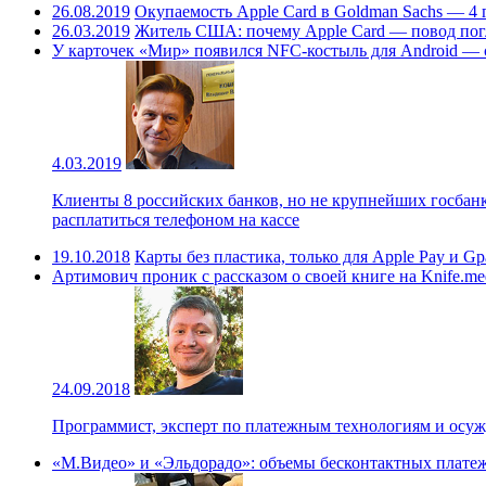
26.08.2019
Окупаемость Apple Card в Goldman Sachs — 4 г
26.03.2019
Житель США: почему Apple Card — повод пог
У карточек «Мир» появился NFC-костыль для Android — 
4.03.2019
Клиенты 8 российских банков, но не крупнейших госбан
расплатиться телефоном на кассе
19.10.2018
Карты без пластика, только для Apple Pay и 
Артимович проник с рассказом о своей книге на Knife.me
24.09.2018
Программист, эксперт по платежным технологиям и осу
«М.Видео» и «Эльдорадо»: объемы бесконтактных платеже