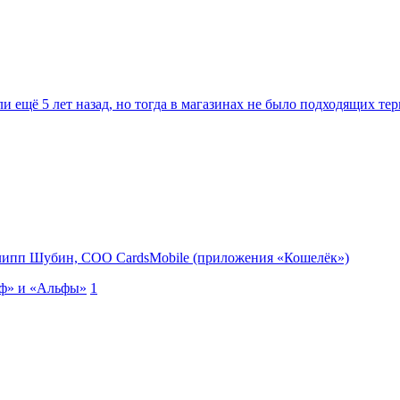
 ещё 5 лет назад, но тогда в магазинах не было подходящих тер
илипп Шубин, COO CardsMobilе (приложения «Кошелёк»)
фф» и «Альфы»
1