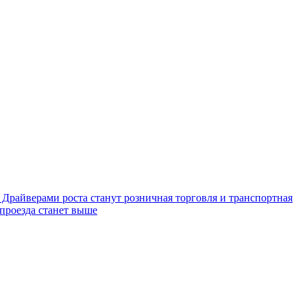
 Драйверами роста станут розничная торговля и транспортная
 проезда станет выше